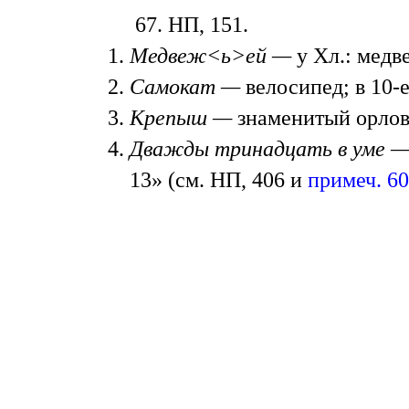
67. НП, 151.
Медвеж<ь>ей —
у Хл.: медв
Самокат —
велосипед; в 10-е
Крепыш —
знаменитый орлов
Дважды тринадцать в уме 
13» (см. НП, 406 и
примеч. 60