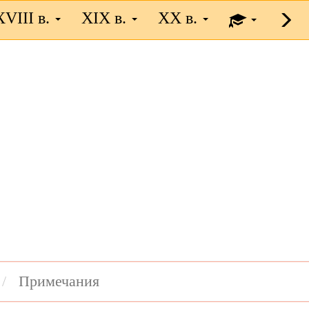
XVIII в.
XIX в.
XX в.
Примечания