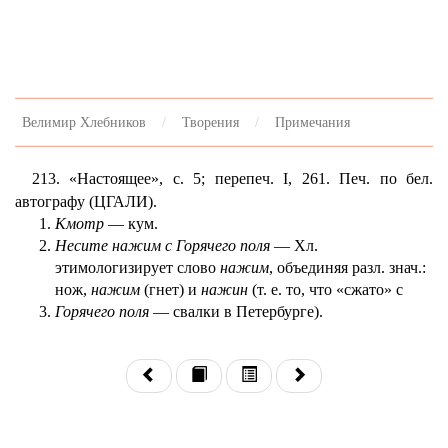
Велимир Хлебников
Творения
Примечания
213. «Настоящее», с. 5; перепеч. I, 261. Печ. по бел.
автографу (ЦГАЛИ).
Кмотр
— кум.
Несите нажим с Горячего поля
— Хл.
этимологизирует слово
нажим
, объединяя разл. знач.:
нож,
нажим
(гнет) и
нажин
(т. е. то, что «сжато» с
Горячего поля
— свалки в Петербурге).