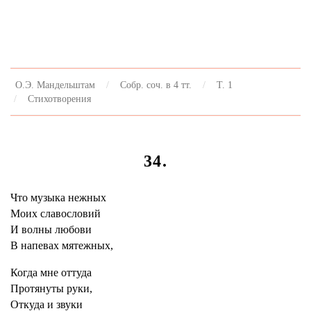
О.Э. Мандельштам
Собр. соч. в 4 тт.
Т. 1
Стихотворения
34.
Что музыка нежных
Моих славословий
И волны любови
В напевах мятежных,
Когда мне оттуда
Протянуты руки,
Откуда и звуки