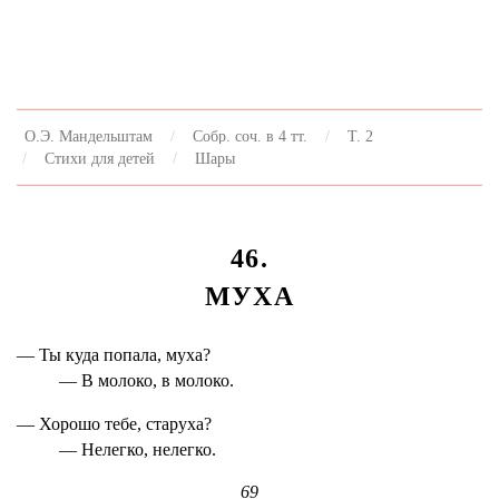
О.Э. Мандельштам
Собр. соч. в 4 тт.
Т. 2
Стихи для детей
Шары
46.
МУХА
— Ты куда попала, муха?
— В молоко, в молоко.
— Хорошо тебе, старуха?
— Нелегко, нелегко.
69