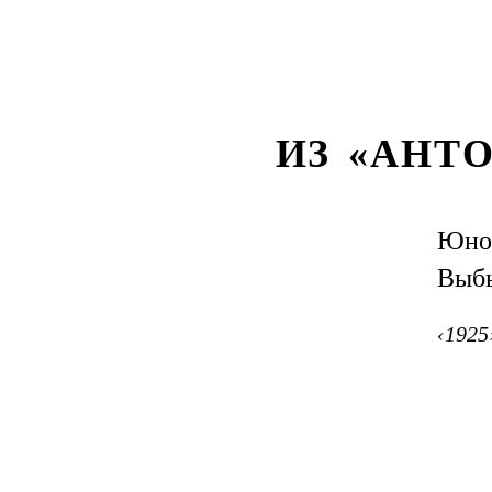
ИЗ «АНТ
Юнош
Выбы
‹1925