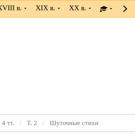
XVIII в.
XIX в.
XX в.
 4 тт.
Т. 2
Шуточные стихи