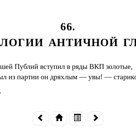
66.
ОЛОГИИ АНТИЧНОЙ Г
ей Публий вступил в ряды ВКП золотые,
л из партии он дряхлым — увы! — старик
›