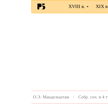
XVIII в.
XIX в
О.Э. Мандельштам
Собр. соч. в 4 т