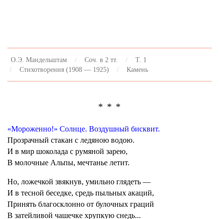
О.Э. Мандельштам
Соч. в 2 тт.
Т. 1
Стихотворения (1908 — 1925)
Камень
* * *
«Мороженно!» Солнце. Воздушный бисквит.
Прозрачный стакан с ледяною водою.
И в мир шоколада с румяной зарею,
В молочные Альпы, мечтанье летит.
Но, ложечкой звякнув, умильно глядеть —
И в тесной беседке, средь пыльных акаций,
Принять благосклонно от булочных граций
В затейливой чашечке хрупкую снедь...