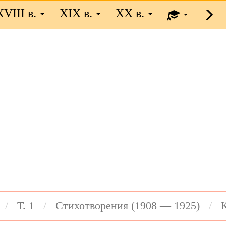
XVIII в.
XIX в.
XX в.
Т. 1
Стихотворения (1908 — 1925)