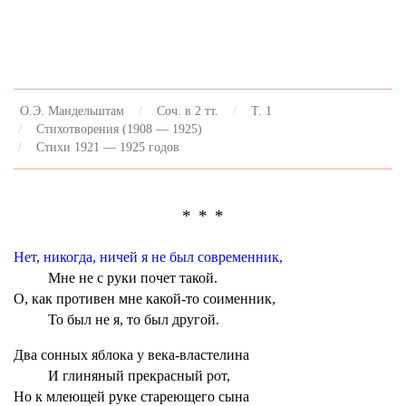
О.Э. Мандельштам
Соч. в 2 тт.
Т. 1
Стихотворения (1908 — 1925)
Стихи 1921 — 1925 годов
* * *
Нет, никогда, ничей я не был современник,
Мне не с руки почет такой.
О, как противен мне какой-то соименник,
То был не я, то был другой.
Два сонных яблока у века-властелина
И глиняный прекрасный рот,
Но к млеющей руке стареющего сына