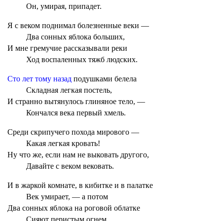
Он, умирая, припадет.
Я с веком поднимал болезненные веки —
Два сонных яблока больших,
И мне гремучие рассказывали реки
Ход воспаленных тяжб людских.
Сто лет тому назад
подушками белела
Складная легкая постель,
И странно вытянулось глиняное тело, —
Кончался века первый хмель.
Среди скрипучего похода мирового —
Какая легкая кровать!
Ну что же, если нам не выковать другого,
Давайте с веком вековать.
И в жаркой комнате, в кибитке и в палатке
Век умирает, — а потом
Два сонных яблока на роговой облатке
Сияют перистым огнем.