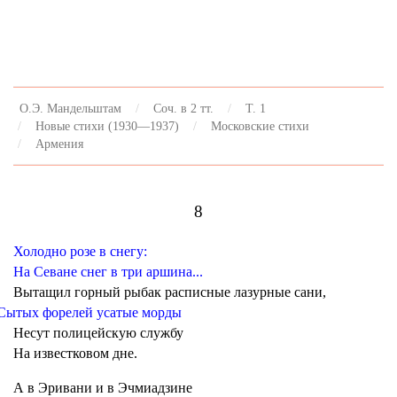
О.Э. Мандельштам
Соч. в 2 тт.
Т. 1
Новые стихи (1930—1937)
Московские стихи
Армения
8
Холодно розе в снегу:
На Севане снег в три аршина...
Вытащил горный рыбак расписные лазурные сани,
Сытых форелей усатые морды
Несут полицейскую службу
На известковом дне.
А в Эривани и в Эчмиадзине