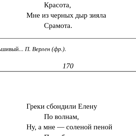
Красота,
Мне из черных дыр зияла
Срамота.
ьшивый...
П. Верлен (фр.).
170
Греки сбондили Елену
По волнам,
Ну, а мне — соленой пеной