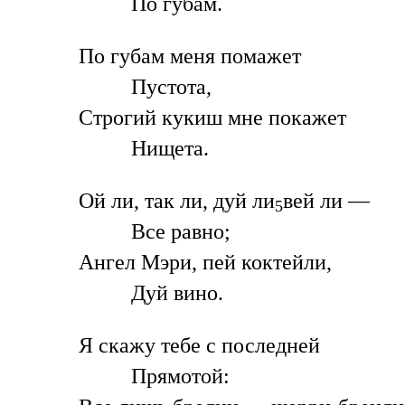
По губам.
По губам меня помажет
Пустота,
Строгий кукиш мне покажет
Нищета.
Ой ли, так ли, дуй ли
вей ли —
5
Все равно;
Ангел Мэри, пей коктейли,
Дуй вино.
Я скажу тебе с последней
Прямотой: