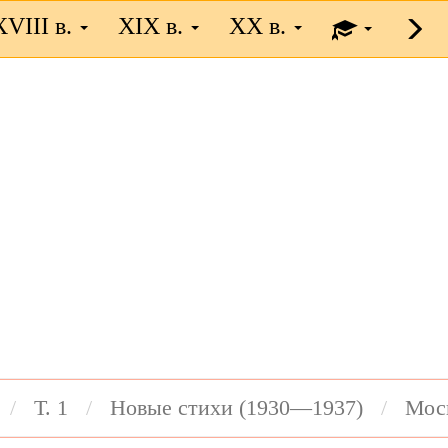
XVIII в.
XIX в.
XX в.
Т. 1
Новые стихи (1930—1937)
Мос