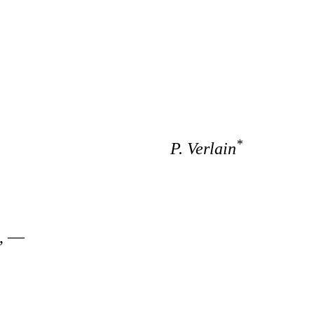
*
P. Verlain
, —