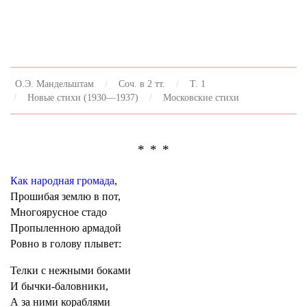
О.Э. Мандельштам
Соч. в 2 тт.
Т. 1
Новые стихи (1930—1937)
Московские стихи
* * *
Как народная громада
,
Прошибая землю в пот,
Многоярусное стадо
Пропыленною армадой
Ровно в голову плывет:
Телки с нежными боками
И бычки-баловники,
А за ними кораблями