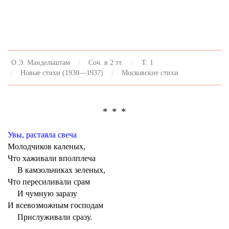
О.Э. Мандельштам
Соч. в 2 тт.
Т. 1
Новые стихи (1930—1937)
Московские стихи
* * *
Увы, растаяла свеча
Молодчиков каленых,
Что хаживали вполплеча
В камзольчиках зеленых,
Что пересиливали срам
И чумную заразу
И всевозможным господам
Прислуживали сразу.