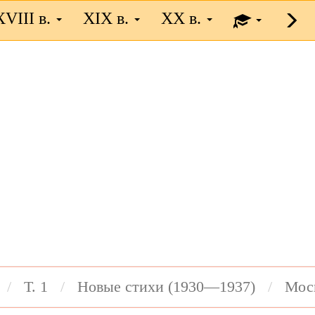
XVIII в.
XIX в.
XX в.
Т. 1
Новые стихи (1930—1937)
Мос