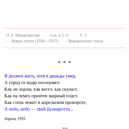
О.Э. Мандельштам
Соч. в 2 тт.
Т. 1
Новые стихи (1930—1937)
Воронежские стихи
* * *
Я должен жить, хотя я дважды умер
,
А город от воды ополоумел:
Как он хорош, как весел, как скуласт,
Как на лемех приятен жирный пласт,
Как степь лежит в апрельском провороте,
А небо, небо — твой Буонаротти...
Апрель 1935