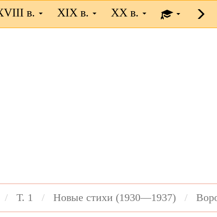
XVIII в.
XIX в.
XX в.
Т. 1
Новые стихи (1930—1937)
Вор