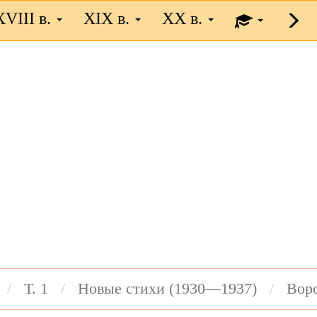
XVIII в.
XIX в.
XX в.
Т. 1
Новые стихи (1930—1937)
Вор