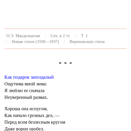
О.Э. Мандельштам
Соч. в 2 тт.
Т. 1
Новые стихи (1930—1937)
Воронежские стихи
* * *
Как подарок запоздалый
Ощутима мной зима:
Я люблю ее сначала
Неуверенный размах.
Хороша она испугом,
Как начало грозных дел, —
Перед всем безлесным кругом
Даже ворон оробел.