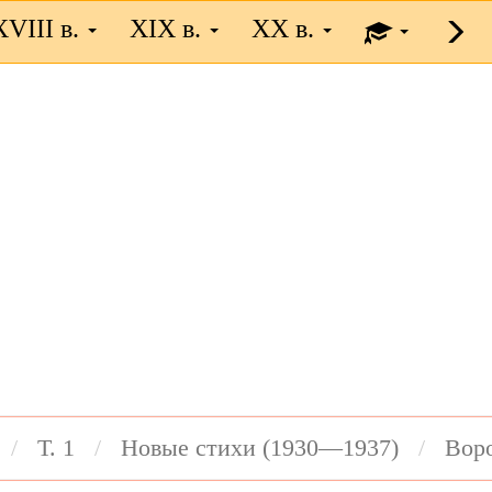
XVIII в.
XIX в.
XX в.
Т. 1
Новые стихи (1930—1937)
Вор