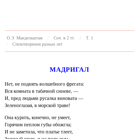
О.Э. Мандельштам
Соч. в 2 тт.
Т. 1
Стихотворения разных лет
МАДРИГАЛ
Нет, не поднять волшебного фрегата:
Вся комната в табачной синеве, —
И, пред людьми русалка виновата —
Зеленоглазая, в морской траве!
Она курить, конечно, не умеет,
Горячим пеплом губы обожгла;
И не заметила, что платье тлеет,
Зеленый шелк, и на полу зола...