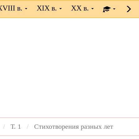
XVIII в.
XIX в.
XX в.
Т. 1
Стихотворения разных лет