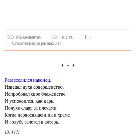
О.Э. Мандельштам
Соч. в 2 тт.
Т. 1
Стихотворения разных лет
* * *
Развеселился наконец,
Изведал духа совершенство,
Испробовал свое блаженство
И успокоился, как царь,
Почуяв славу за плечами,
Когда первосвященник в храме
И голубь залетел в алтарь...
1914 (?)