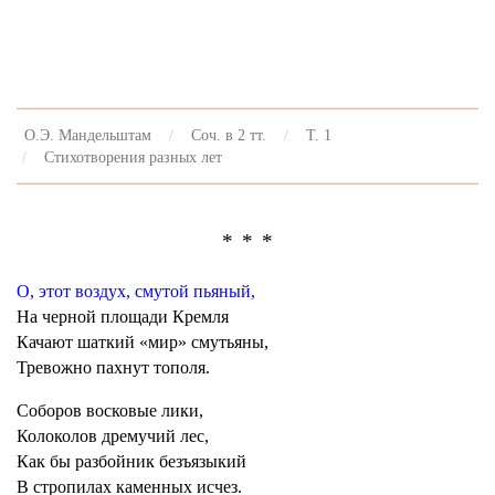
О.Э. Мандельштам
Соч. в 2 тт.
Т. 1
Стихотворения разных лет
* * *
О, этот воздух, смутой пьяный,
На черной площади Кремля
Качают шаткий «мир» смутьяны,
Тревожно пахнут тополя.
Соборов восковые лики,
Колоколов дремучий лес,
Как бы разбойник безъязыкий
В стропилах каменных исчез.