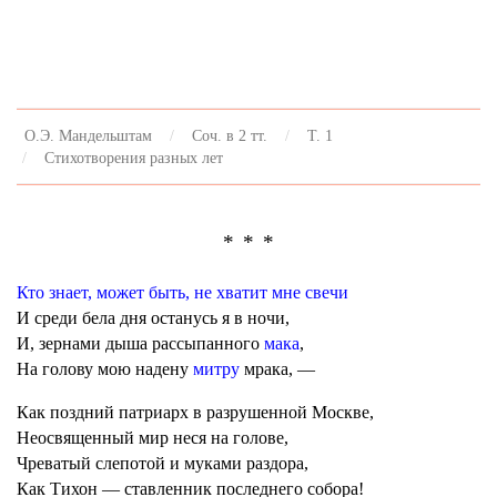
О.Э. Мандельштам
Соч. в 2 тт.
Т. 1
Стихотворения разных лет
* * *
Кто знает, может быть, не хватит мне свечи
И среди бела дня останусь я в ночи,
И, зернами дыша рассыпанного
мака
,
На голову мою надену
митру
мрака, —
Как поздний патриарх в разрушенной Москве,
Неосвященный мир неся на голове,
Чреватый слепотой и муками раздора,
Как Тихон — ставленник последнего собора!