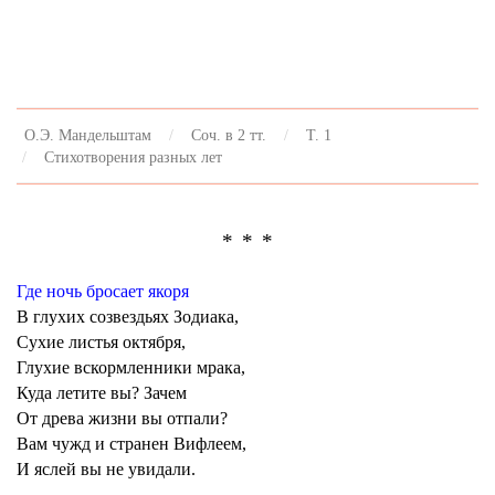
О.Э. Мандельштам
Соч. в 2 тт.
Т. 1
Стихотворения разных лет
* * *
Где ночь бросает якоря
В глухих созвездьях Зодиака,
Сухие листья октября,
Глухие вскормленники мрака,
Куда летите вы? Зачем
От древа жизни вы отпали?
Вам чужд и странен Вифлеем,
И яслей вы не увидали.