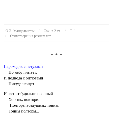
О.Э. Мандельштам
Соч. в 2 тт.
Т. 1
Стихотворения разных лет
* * *
Пароходик с петухами
По́ небу плывет,
И подвода с битюгами
Никуда нейдет.
И звенит будильник сонный —
Хочешь, повтори:
— Полторы воздушных тонны,
Тонны полторы...