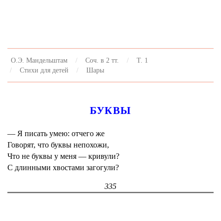
О.Э. Мандельштам
Соч. в 2 тт.
Т. 1
Стихи для детей
Шары
БУКВЫ
— Я писать умею: отчего же
Говорят, что буквы непохожи,
Что не буквы у меня — кривули?
С длинными хвостами загогули?
335