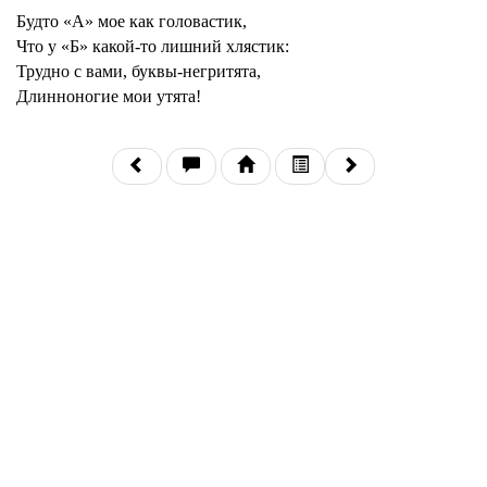
Будто «А» мое как головастик,
Что у «Б» какой-то лишний хлястик:
Трудно с вами, буквы-негритята,
Длинноногие мои утята!