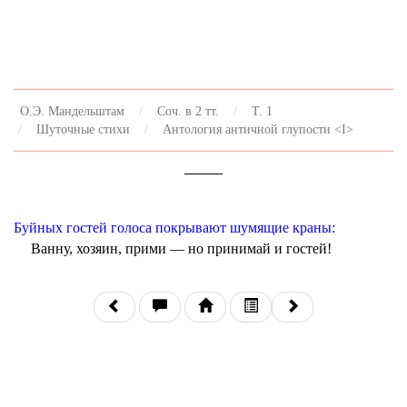
О.Э. Мандельштам
Соч. в 2 тт.
Т. 1
Шуточные стихи
Антология античной глупости <I>
Буйных гостей голоса покрывают шумящие краны:
Ванну, хозяин, прими — но принимай и гостей!