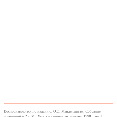
Воспроизводится по изданию: О.Э. Мандельштам. Собрание
сочинений в 2 т. М.: Художественная литература, 1990. Том 1.