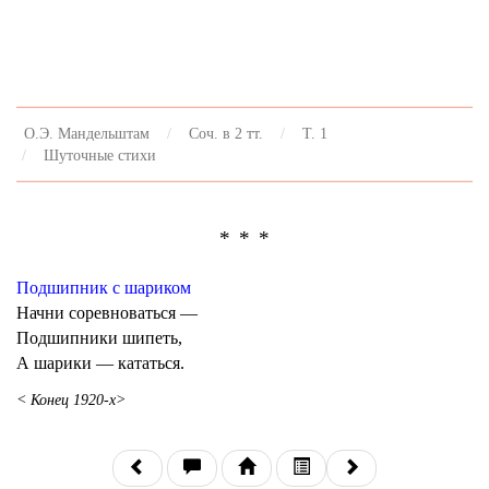
О.Э. Мандельштам
Соч. в 2 тт.
Т. 1
Шуточные стихи
* * *
Подшипник с шариком
Начни соревноваться —
Подшипники шипеть,
А шарики — кататься.
< Конец 1920-х>