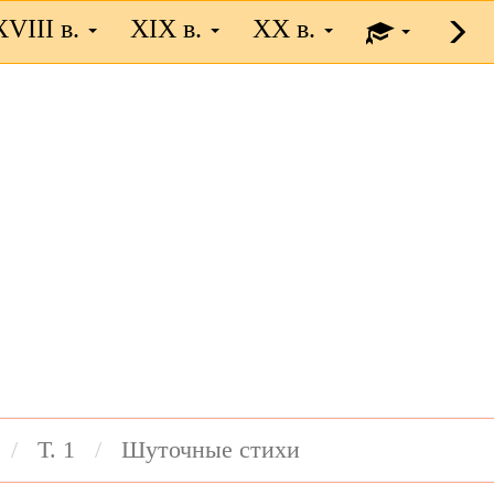
XVIII в.
XIX в.
XX в.
Т. 1
Шуточные стихи