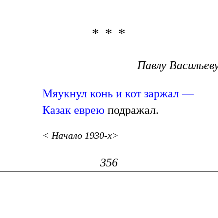
* * *
Павлу Васильев
Мяукнул конь и кот заржал —
Казак
еврею
подражал.
< Начало 1930-х>
356