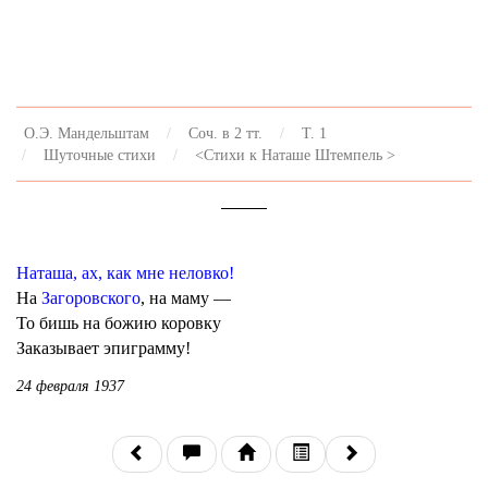
О.Э. Мандельштам
Соч. в 2 тт.
Т. 1
Шуточные стихи
<Стихи к Наташе Штемпель >
Наташа, ах, как мне неловко!
На
Загоровского
, на маму —
То бишь на божию коровку
Заказывает эпиграмму!
24 февраля 1937