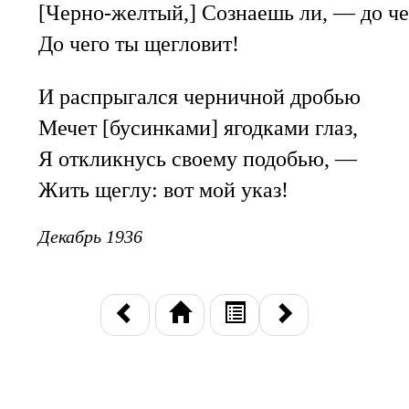
[Черно-желтый,] Сознаешь ли, — до че
До чего ты щегловит!
И распрыгался черничной дробью
Мечет [бусинками] ягодками глаз,
Я откликнусь своему подобью, —
Жить щеглу: вот мой указ!
Декабрь 1936