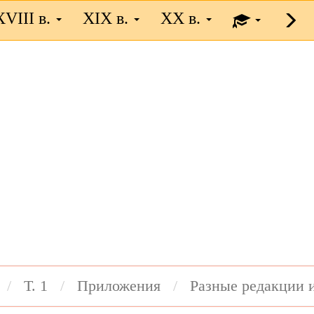
XVIII в.
XIX в.
XX в.
Т. 1
Приложения
Разные редакции 