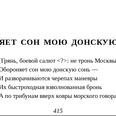
ЯЕТ СОН МОЮ ДОНСКУЮ 
[Грянь, боевой салют <?>: не тронь Москвы,
Обороняет сон мою донскую сонь —
И разворачиваются черепах маневры
Их быстроходная взволнованная бронь
А по трибунам вверх ковры морского говора
415