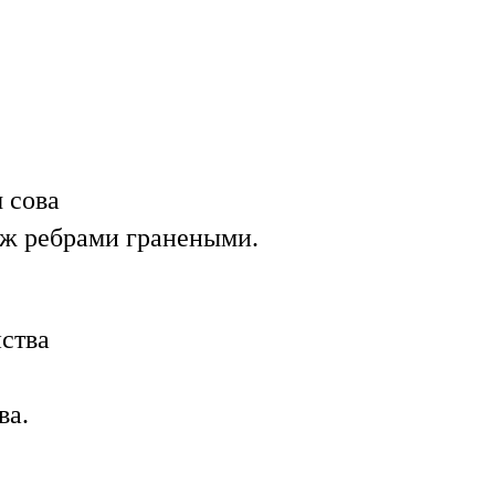
 сова
еж ребрами гранеными.
иства
ва.