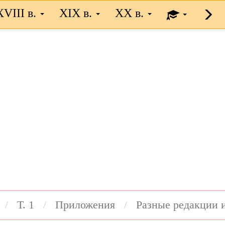
XVIII в.
XIX в.
XX в.
Т. 1
Приложения
Разные редакции 