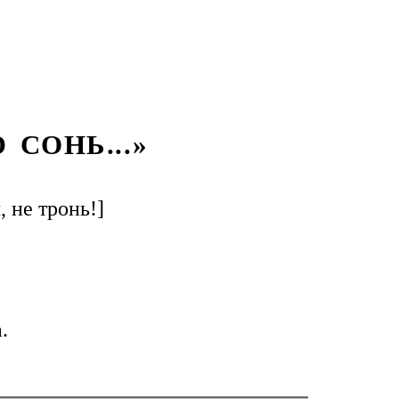
СОНЬ...»
 не тронь!]
.