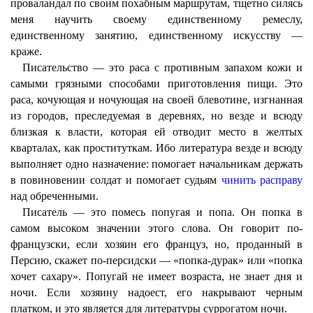
проваландал по своим похабным маршрутам, тщетно силясь
меня научить своему единственному ремеслу,
единственному занятию, единственному искусству —
краже.
Писательство — это раса с противным запахом кожи и
самыми грязными способами приготовления пищи. Это
раса, кочующая и ночующая на своей блевотине, изгнанная
из городов, преследуемая в деревнях, но везде и всюду
близкая к власти, которая ей отводит место в желтых
кварталах, как проституткам. Ибо литература везде и всюду
выполняет одно назначение: помогает начальникам держать
в повиновении солдат и помогает судьям
чинить расправу
над обреченными.
Писатель — это помесь попугая и попа. Он попка в
самом высоком значении этого слова. Он говорит по-
французски, если хозяин его француз, но, проданный в
Персию, скажет по-персидски — «попка-дурак» или «попка
хочет сахару». Попугай не имеет возраста, не знает дня и
ночи. Если хозяину надоест, его накрывают черным
платком, и это является для литературы суррогатом ночи.