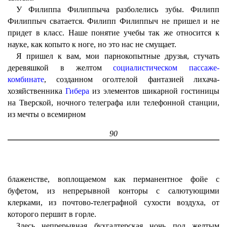
У Филиппа Филиппыча разболелись зубы. Филипп
Филиппыч сватается. Филипп Филиппыч не пришел и не
придет в класс. Наше понятие учебы так же относится к
науке, как копыто к ноге, но это нас не смущает.
Я пришел к вам, мои парнокопытные друзья, стучать
деревяшкой в желтом
социалистическом пассаже-
комбинате
, созданном оголтелой фантазией лихача-
хозяйственника
Гибера
из элементов шикарной гостиницы
на Тверской, ночного телеграфа или телефонной станции,
из мечты о всемирном
90
блаженстве, воплощаемом как перманентное фойе с
буфетом, из непрерывной конторы с салютующими
клерками, из почтово-телеграфной сухости воздуха, от
которого першит в горле.
Здесь непрерывная бухгалтерская ночь под желтым