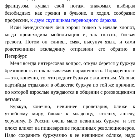
французом, кушал свой потаж, знакомых выбирал
безобидных, как гренки в бульоне, и ходил, сообразно
профессии,
к двум скупщикам переводного барахла.
Исай Бенедиктович был хорош только в начале хлопот,
когда происходила мобилизация и, так сказать, боевая
тревога. Потом он слинял, смяк, высунул язык, и сами
родственники вскладчину отправили его обратно в
Петербург.
Меня всегда интересовал вопрос, откуда берется у буржуа
брезгливость и так называемая порядочность. Порядочность
— это, конечно, то, что роднит буржуа с животным. Многие
партийцы отдыхают в обществе буржуа по той же причине,
по которой взрослые нуждаются в общении с розовощекими
детьми.
Буржуа, конечно, невиннее пролетария, ближе к
утробному миру, ближе к младенцу, котенку, ангелу,
херувиму. В России очень мало невинных буржуа, и это
плохо влияет на пищеварение подлинных революционеров.
Надо сохранить буржуазию в ее невинном облике, надо