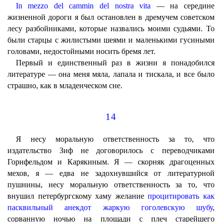
In mezzo del cammin del nostra vita
— на середине
жизненной дороги я был остановлен в дремучем советском
лесу разбойниками, которые назвались моими судьями. То
были старцы с жилистыми шеями и маленькими гусиными
головами, недостойными носить бремя лет.
Первый и единственный раз в жизни я понадобился
литературе — она меня мяла, лапала и тискала, и все было
страшно, как в младенческом сне.
14
Я несу моральную ответственность за то, что
издательство Зиф не договорилось с переводчиками
Горнфельдом и Карякиным. Я — скорняк драгоценных
мехов, я — едва не задохнувшийся от литературной
пушнины, несу моральную ответственность за то, что
внушил петербургскому хаму желание
процитировать как
пасквильный анекдот жаркую гоголевскую шубу
,
сорванную ночью на площади с плеч старейшего