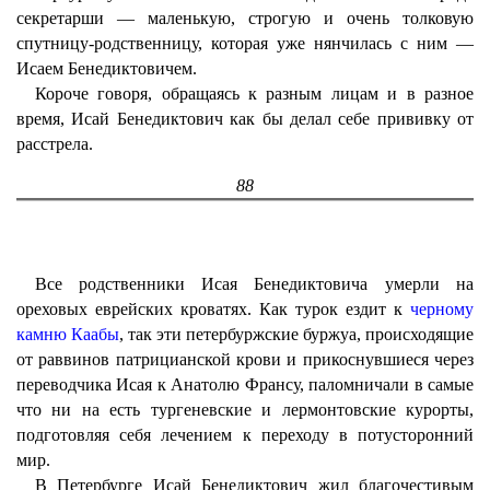
секретарши — маленькую, строгую и очень толковую
спутницу-родственницу, которая уже нянчилась с ним —
Исаем Бенедиктовичем.
Короче говоря, обращаясь к разным лицам и в разное
время, Исай Бенедиктович как бы делал себе прививку от
расстрела.
88
Все родственники Исая Бенедиктовича умерли на
ореховых еврейских кроватях. Как турок ездит к
черному
камню Каабы
, так эти петербуржские буржуа, происходящие
от раввинов патрицианской крови и прикоснувшиеся через
переводчика Исая к Анатолю Франсу, паломничали в самые
что ни на есть тургеневские и лермонтовские курорты,
подготовляя себя лечением к переходу в потусторонний
мир.
В Петербурге Исай Бенедиктович жил благочестивым