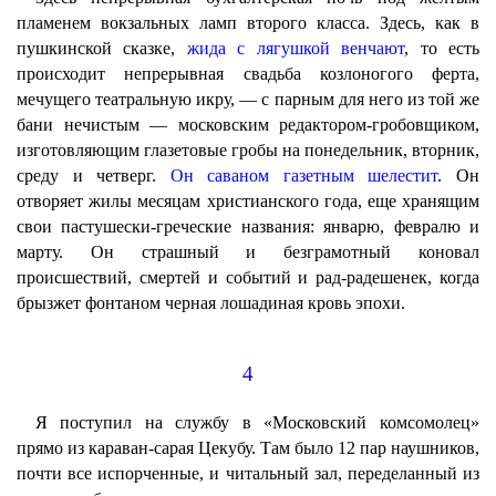
пламенем вокзальных ламп второго класса. Здесь, как в
пушкинской сказке,
жида с лягушкой венчают
, то есть
происходит непрерывная свадьба козлоногого ферта,
мечущего театральную икру, — с парным для него из той же
бани нечистым — московским редактором-гробовщиком,
изготовляющим глазетовые гробы на понедельник, вторник,
среду и четверг.
Он саваном газетным шелестит
. Он
отворяет жилы месяцам христианского года, еще хранящим
свои пастушески-греческие названия: январю, февралю и
марту. Он страшный и безграмотный коновал
происшествий, смертей и событий и рад-радешенек, когда
брызжет фонтаном черная лошадиная кровь эпохи.
4
Я поступил на службу в «Московский комсомолец»
прямо из караван-сарая Цекубу. Там было 12 пар наушников,
почти все испорченные, и читальный зал, переделанный из