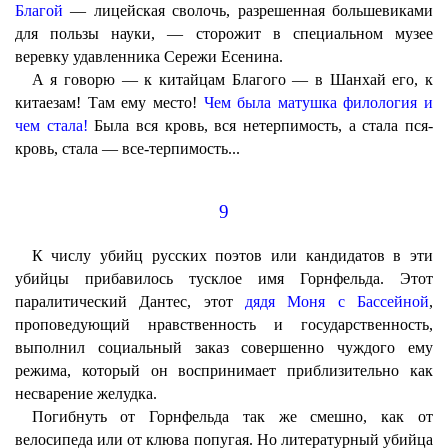
Благой
— лицейская сволочь, разрешенная большевиками
для пользы науки, — сторожит в специальном музее
веревку удавленника Сережи Есенина.
А я говорю — к китайцам Благого — в Шанхай его, к
китаезам! Там ему место!
Чем была матушка филология и
чем стала!
Была вся кровь, вся нетерпимость, а стала пся-
кровь, стала — все-терпимость...
9
К числу убийц русских поэтов или кандидатов в эти
убийцы прибавилось тусклое имя Горнфельда. Этот
паралитический Дантес, этот
дядя Моня с Бассейной
,
проповедующий нравственность и государственность,
выполнил социальный заказ совершенно чуждого ему
режима, который он воспринимает приблизительно как
несварение желудка.
Погибнуть от Горнфельда так же смешно, как от
велосипеда или от клюва попугая. Но литературный убийца