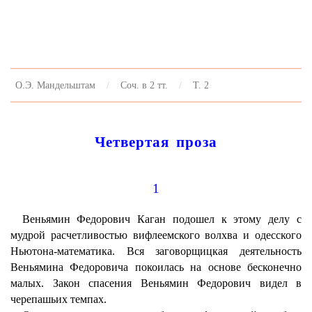
О.Э. Мандельштам
Соч. в 2 тт.
Т. 2
Четвертая
проза
1
Веньямин Федорович Каган подошел к этому делу с
мудрой расчетливостью вифлеемского волхва и одесского
Ньютона-математика. Вся заговорщицкая деятельность
Веньямина Федоровича покоилась на основе бесконечно
малых. Закон спасения Веньямин Федорович видел в
черепашьих темпах.