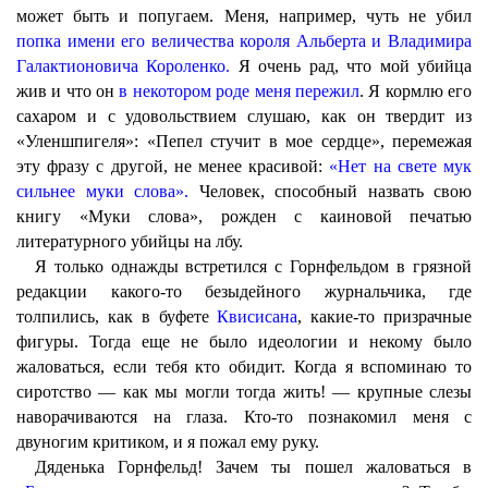
может быть и попугаем. Меня, например, чуть не убил
попка имени его величества короля Альберта и Владимира
Галактионовича Короленко.
Я очень рад, что мой убийца
жив и что он
в некотором роде меня пережил
. Я кормлю его
сахаром и с удовольствием слушаю, как он твердит из
«Уленшпигеля»: «Пепел стучит в мое сердце», перемежая
эту фразу с другой, не менее красивой:
«Нет на свете мук
сильнее муки слова».
Человек, способный назвать свою
книгу «Муки слова», рожден с каиновой печатью
литературного убийцы на лбу.
Я только однажды встретился с Горнфельдом в грязной
редакции какого-то безыдейного журнальчика, где
толпились, как в буфете
Квисисана
, какие-то призрачные
фигуры. Тогда еще не было идеологии и некому было
жаловаться, если тебя кто обидит. Когда я вспоминаю то
сиротство — как мы могли тогда жить! — крупные слезы
наворачиваются на глаза. Кто-то познакомил меня с
двуногим критиком, и я пожал ему руку.
Дяденька Горнфельд! Зачем ты пошел жаловаться в