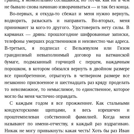
не бывало снова начинаю изворачиваться — и так без конца.
Во-первых, я откуда-то сбежал и меня нужно вернуть,
водворить, разыскать и направить. Во-вторых, меня
принимают за кого-то другого. Удостоверить нету силы. В
карманах — дрянь: прошлогодние шифрованные записки,
телефоны умерших родственников и неизвестно чьи адреса.
В-третьих, я подписал с Вельзевулом или Гизом
грандиозный невыполнимый договор на ватманской
бумаге, подмазанный горчицей с перцем, наждачным
порошком, в котором обязался вернуть в двойном размере
все приобретенное, отрыгнуть в четверном размере все
незаконно присвоенное и шестнадцать раз кряду проделать
то невозможное, то немыслимое, то единственное, которое
могло бы меня частично оправдать.
С каждым годом я все прожженнее. Как стальными
кондукторскими щипцами, я весь изрешечен и
проштемпелеван собственной фамилией. Когда меня
называют по имени-отчеству, я каждый раз вздрагиваю.
Никак не могу привыкнуть: какая честь! Хоть бы раз Иван