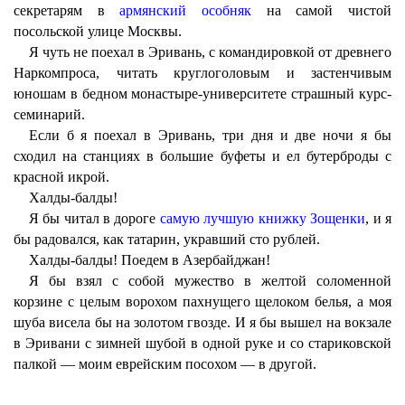
секретарям в
армянский особняк
на самой чистой
посольской улице Москвы.
Я чуть не поехал в Эривань, с командировкой от древнего
Наркомпроса, читать круглоголовым и застенчивым
юношам в бедном монастыре-университете страшный курс-
семинарий.
Если б я поехал в Эривань, три дня и две ночи я бы
сходил на станциях в большие буфеты и ел бутерброды с
красной икрой.
Халды-балды!
Я бы читал в дороге
самую лучшую книжку Зощенки
, и я
бы радовался, как татарин, укравший сто рублей.
Халды-балды! Поедем в Азербайджан!
Я бы взял с собой мужество в желтой соломенной
корзине с целым ворохом пахнущего щелоком белья, а моя
шуба висела бы на золотом гвозде. И я бы вышел на вокзале
в Эривани с зимней шубой в одной руке и со стариковской
палкой — моим еврейским посохом — в другой.