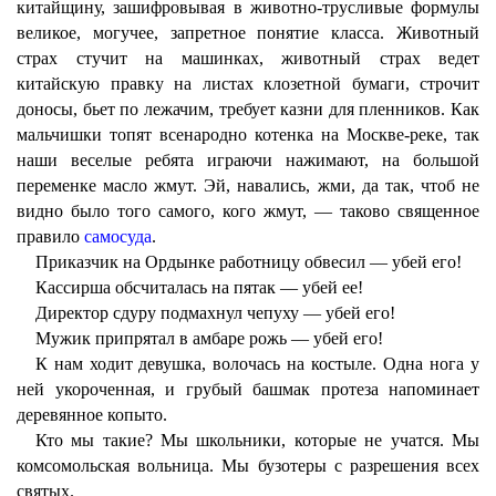
китайщину, зашифровывая в животно-трусливые формулы
великое, могучее, запретное понятие класса. Животный
страх стучит на машинках, животный страх ведет
китайскую правку на листах клозетной бумаги, строчит
доносы, бьет по лежачим, требует казни для пленников. Как
мальчишки топят всенародно котенка на Москве-реке, так
наши веселые ребята играючи нажимают, на большой
переменке масло жмут. Эй, навались, жми, да так, чтоб не
видно было того самого, кого жмут, — таково священное
правило
самосуда
.
Приказчик на Ордынке работницу обвесил — убей его!
Кассирша обсчиталась на пятак — убей ее!
Директор сдуру подмахнул чепуху — убей его!
Мужик припрятал в амбаре рожь — убей его!
К нам ходит девушка, волочась на костыле. Одна нога у
ней укороченная, и грубый башмак протеза напоминает
деревянное копыто.
Кто мы такие? Мы школьники, которые не учатся. Мы
комсомольская вольница. Мы бузотеры с разрешения всех
святых.