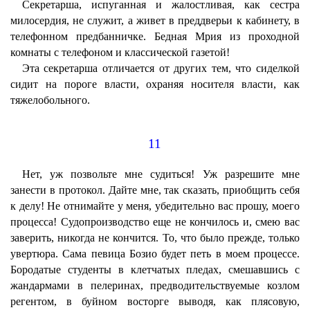
Секретарша, испуганная и жалостливая, как сестра
милосердия, не служит, а живет в преддверьи к кабинету, в
телефонном предбанничке. Бедная Мрия из проходной
комнаты с телефоном и классической газетой!
Эта секретарша отличается от других тем, что сиделкой
сидит на пороге власти, охраняя носителя власти, как
тяжелобольного.
11
Нет, уж позвольте мне судиться! Уж разрешите мне
занести в протокол. Дайте мне, так сказать, приобщить себя
к делу! Не отнимайте у меня, убедительно вас прошу, моего
процесса! Судопроизводство еще не кончилось и, смею вас
заверить, никогда не кончится. То, что было прежде, только
увертюра. Сама певица Бозио будет петь в моем процессе.
Бородатые студенты в клетчатых пледах, смешавшись с
жандармами в пелеринах, предводительствуемые козлом
регентом, в буйном восторге выводя, как плясовую,