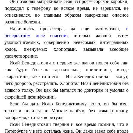
Он позволял вытряхивать себя из профессорской коробки,
подходил к телефону во всякое время, не зарекался, не
отнекивался, но главным образом задерживал опасное
развитие болезни.
Наличность профессора, да еще математика,
в
невероятном деле спасения
пятерых жизней путем
умопостигаемых, совершенно невесомых интегральных
ходов, именуемых хлопотами, вызывала всеобщее
удовлетворение.
Исай Бенедиктович с первых же шагов повел себя так,
как будто болезнь заразительна, прилипчива, вроде
скарлатины, так что и его — Исая Бенедиктовича — могут,
чего доброго, расстрелять. Хлопотал Исай Бенедиктович без
всякого толку. Он как бы метался по докторам и умолял о
скорейшей дезинфекции.
Если бы дать Исаю Бенедиктовичу волю, он бы взял
такси и носился по Москве наобум, без всякого плану,
воображая, что таков ритуал.
Исай Бенедиктович твердил и все время помнил, что в
Петербурге у него осталась жена. Он даже завел себе вроде