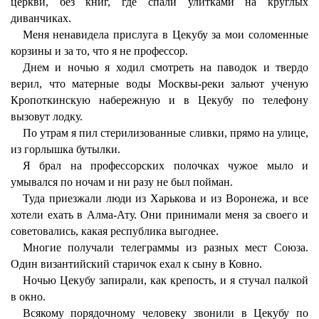
церкви, без книг, где спали улитками на круглых
диванчиках.
Меня ненавидела прислуга в Цекубу за мои соломенные
корзины и за то, что я не профессор.
Днем и ночью я ходил смотреть на паводок и твердо
верил, что матерные воды Москвы-реки зальют ученую
Кропоткинскую набережную и в Цекубу по телефону
вызовут лодку.
По утрам я пил стерилизованные сливки, прямо на улице,
из горлышка бутылки.
Я брал на профессорских полочках чужое мыло и
умывался по ночам и ни разу не был пойман.
Туда приезжали люди из Харькова и из Воронежа, и все
хотели ехать в Алма-Ату. Они принимали меня за своего и
советовались, какая республика выгоднее.
Многие получали телеграммы из разных мест Союза.
Один византийский старичок ехал к сыну в Ковно.
Ночью Цекубу запирали, как крепость, и я стучал палкой
в окно.
Всякому порядочному человеку звонили в Цекубу по