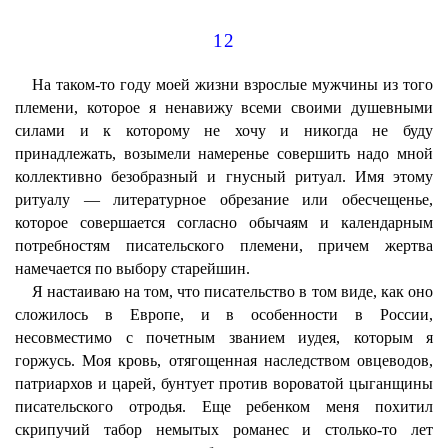
12
На таком-то году моей жизни взрослые мужчины из того
племени, которое я ненавижу всеми своими душевными
силами и к которому не хочу и никогда не буду
принадлежать, возымели намеренье совершить надо мной
коллективно безобразный и гнусный ритуал. Имя этому
ритуалу — литературное обрезание или обесчещенье,
которое совершается согласно обычаям и календарным
потребностям писательского племени, причем жертва
намечается по выбору старейшин.
Я настаиваю на том, что писательство в том виде, как оно
сложилось в Европе, и в особенности в России,
несовместимо с почетным званием иудея, которым я
горжусь. Моя кровь, отягощенная наследством овцеводов,
патриархов и царей, бунтует против вороватой цыганщины
писательского отродья. Еще ребенком меня похитил
скрипучий табор немытых романес и столько-то лет