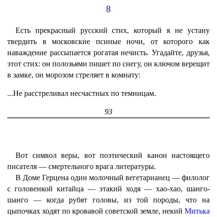
8
Есть прекрасный русский стих, который я не устану
твердить в московские псиные ночи, от которого как
наваждение рассыпается рогатая нечисть. Угадайте, друзья,
этот стих: он полозьями пишет по снегу, он ключом верещит
в замке, он морозом стреляет в комнату:
...Не расстреливал несчастных по темницам.
93
Вот символ веры, вот поэтический канон настоящего
писателя — смертельного врага литературы.
В Доме Герцена один молочный вегетарианец — филолог
с головенкой китайца — этакий ходя — хао-хао, шанго-
шанго — когда рубят головы, из той породы, что на
цыпочках ходят по кровавой советской земле, некий
Митька