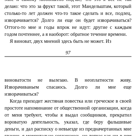
делаю: что это за фрукт такой, этот Мандельштам, который
столько-то лет должен что-то такое сделать и все, подлец,
изворачивается? Долго ли еще он будет изворачиваться?
Оттого-то мне и годы впрок не идут: другие с каждым
годом почтеннее, а я наоборот: обратное течение времени.
Я виноват, двух мнений здесь быть не может. Из
97
виноватости не вылезаю. В неоплатности живу.
Изворачиваньем спасаюсь. Долго ли мне еще
изворачиваться?
Когда приходит жестяная повестка или греческое в своей
простоте напоминание от общественной организации, когда
от меня требуют, чтобы я выдал сообщников, прекратил
вороватую деятельность, указал, где беру фальшивые
деньги, и дал расписку о невыезде из предначертанных мне
границ, я моментально соглашаюсь, но тотчас как ни в чем