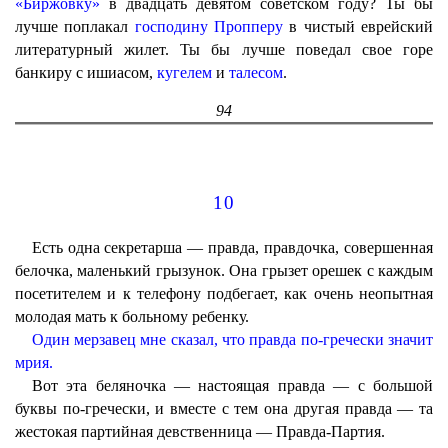
«Биржовку»
в двадцать девятом советском году? Ты бы
лучше поплакал
господину Пропперу
в чистый еврейский
литературный жилет. Ты бы лучше поведал свое горе
банкиру с ишиасом,
кугелем
и
талесом
.
94
10
Есть одна секретарша — правда, правдочка, совершенная
белочка, маленький грызунок. Она грызет орешек с каждым
посетителем и к телефону подбегает, как очень неопытная
молодая мать к больному ребенку.
Один мерзавец мне сказал, что правда по-гречески значит
мрия.
Вот эта беляночка — настоящая правда — с большой
буквы по-гречески, и вместе с тем она другая правда — та
жестокая партийная девственница — Правда-Партия.