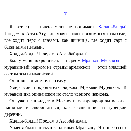
7
Я китаец — никто меня не понимает.
Халды-балды
!
Поедем в Алма-Ату, где ходят люди с изюмными глазами,
где ходит перс с глазами, как яичница, где ходит сарт с
бараньими глазами.
Халды-балды! Поедем в Азербайджан!
Был у меня покровитель — нарком
Мравьян-Муравьян
—
муравьиный нарком из страны армянской — этой младшей
сестры земли иудейской.
Он прислал мне телеграмму.
Умер мой покровитель нарком Мравьян-Муравьян. В
муравейнике эриванском не стало черного наркома.
Он уже не приедет в Москву в международном вагоне,
наивный и любопытный, как священник из турецкой
деревни.
Халды-балды! Поедем в Азербайджан.
У меня было письмо к наркому Мравьяну. Я понес его к