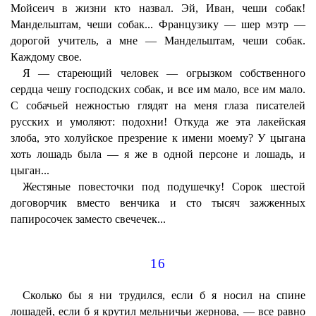
Мойсеич в жизни кто назвал. Эй, Иван, чеши собак!
Мандельштам, чеши собак... Французику — шер мэтр —
дорогой учитель, а мне — Мандельштам, чеши собак.
Каждому свое.
Я — стареющий человек — огрызком собственного
сердца чешу господских собак, и все им мало, все им мало.
С собачьей нежностью глядят на меня глаза писателей
русских и умоляют: подохни! Откуда же эта лакейская
злоба, это холуйское презрение к имени моему? У цыгана
хоть лошадь была — я же в одной персоне и лошадь, и
цыган...
Жестяные повесточки под подушечку! Сорок шестой
договорчик вместо венчика и сто тысяч зажженных
папиросочек заместо свечечек...
16
Сколько бы я ни трудился, если б я носил на спине
лошадей, если б я крутил мельничьи жернова, — все равно