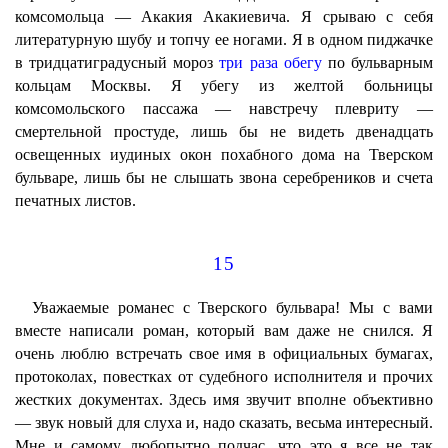
комсомольца — Акакия Акакиевича. Я срываю с себя
литературную шубу и топчу ее ногами. Я в одном пиджачке
в тридцатиградусный мороз
три раза обегу
по бульварным
кольцам Москвы. Я убегу из желтой больницы
комсомольского пассажа — навстречу плевриту —
смертельной простуде, лишь бы не видеть двенадцать
освещенных иудиных окон похабного дома на Тверском
бульваре, лишь бы не слышать звона серебреников и счета
печатных листов.
15
Уважаемые романес с Тверского бульвара! Мы с вами
вместе написали роман, который вам даже не снился. Я
очень люблю встречать свое имя в официальных бумагах,
протоколах, повестках от судебного исполнителя и прочих
жестких документах. Здесь имя звучит вполне объективно
— звук новый для слуха и, надо сказать, весьма интересный.
Мне и самому любопытно подчас, что это я все не так