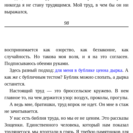
никогда я не стану трудящимся. Мой труд, в чем бы он ни
выражался,
98
воспринимается как озорство, как беззаконие, как
случайность. Но такова моя воля, и я на это согласен.
Подписываюсь обеими руками.
Здесь разный подход:
для меня в бублике ценна дырка
. А
как же с бубличным тестом? Бублик можно слопать, а дырка
останется.
Настоящий труд — это брюссельское кружево. В нем
главное то, на чем держится узор: воздух, проколы, прогулы.
А ведь мне, братишки, труд впрок не идет. Он мне в стаж
не зачитывается.
У нас есть библия труда, но мы ее не ценим. Это рассказы
Зощенки. Единственного человека, который нам показал
трудящегося, мы втоптали в грязь. Я требую памятников для