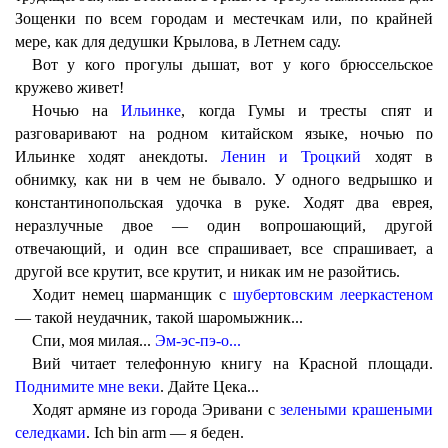
Зощенки по всем городам и местечкам или, по крайней
мере, как для дедушки Крылова, в Летнем саду.
Вот у кого прогулы дышат, вот у кого брюссельское
кружево живет!
Ночью на
Ильинке
, когда Гумы и тресты спят и
разговаривают на родном китайском языке, ночью по
Ильинке ходят анекдоты.
Ленин и Троцкий
ходят в
обнимку, как ни в чем не бывало. У одного ведрышко и
константинопольская удочка в руке. Ходят два еврея,
неразлучные двое — один вопрошающий, другой
отвечающий, и один все спрашивает, все спрашивает, а
другой все крутит, все крутит, и никак им не разойтись.
Ходит немец шарманщик с
шубертовским лееркастеном
— такой неудачник, такой шаромыжник...
Спи, моя милая...
Эм-эс-пэ-о...
Вий читает телефонную книгу на Красной площади.
Поднимите мне веки
. Дайте Цека...
Ходят армяне из города Эривани с
зелеными крашеными
селедками
. Ich bin arm — я беден.