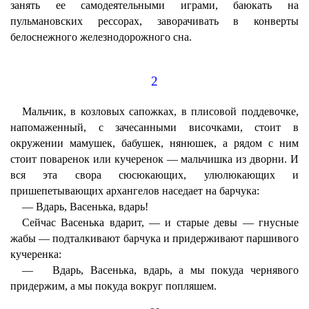
занять ее самодеятельными играми, баюкать на
пульмановских рессорах, заворачивать в конверты
белоснежного железнодорожного сна.
2
Мальчик, в козловых сапожках, в плисовой поддевочке,
напомаженный, с зачесанными височками, стоит в
окружении мамушек, бабушек, нянюшек, а рядом с ним
стоит поваренок или кучеренок — мальчишка из дворни. И
вся эта свора сюсюкающих, улюлюкающих и
пришепетывающих архангелов наседает на барчука:
— Вдарь, Васенька, вдарь!
Сейчас Васенька вдарит, — и старые девы — гнусные
жабы — подталкивают барчука и придерживают паршивого
кучеренка:
— Вдарь, Васенька, вдарь, а мы покуда чернявого
придержим, а мы покуда вокруг попляшем.