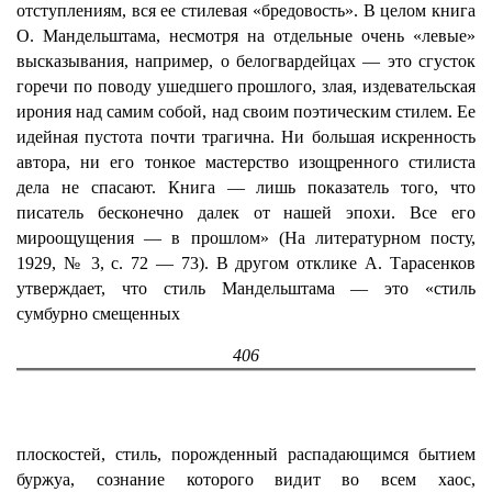
отступлениям, вся ее стилевая «бредовость». В целом книга
О. Мандельштама, несмотря на отдельные очень «левые»
высказывания, например, о белогвардейцах — это сгусток
горечи по поводу ушедшего прошлого, злая, издевательская
ирония над самим собой, над своим поэтическим стилем. Ее
идейная пустота почти трагична. Ни большая искренность
автора, ни его тонкое мастерство изощренного стилиста
дела не спасают. Книга — лишь показатель того, что
писатель бесконечно далек от нашей эпохи. Все его
мироощущения — в прошлом» (На литературном посту,
1929, № 3, с. 72 — 73). В другом отклике А. Тарасенков
утверждает, что стиль Мандельштама — это «стиль
сумбурно смещенных
406
плоскостей, стиль, порожденный распадающимся бытием
буржуа, сознание которого видит во всем хаос,