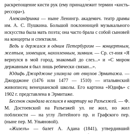
раскрепощение кисти рук (ему принадлежит термин «кисть-
рессора»).
Александринка
— ныне Ленингр. академич. театр драмы
им. А. С. Пушкина. Большой поклонницей музыкального
искусства была мать поэта; она часто брала с собой сыновей
на концерты и спектакли.
Ведь и держался я одним Петербургом
—
концертным,
желтым, зловещим, нахохленным, зимним.
— Ср. ст-ния «Я
вернулся в мой город, знакомый до слез...» и «С миром
державным я был лишь ребячески связан...».
Юдифь Джорджоне улизнула от евнухов Эрмитажа.
—
Джорджоне (1476 или 1477 — 1510) — итальянский
живописец венецианской школы. Его картина «Юдифь» с
1902 г. представлена в Эрмитаже.
Бесенок скандала вселился в квартиру на Разъезжей.
— Ф.
М. Достоевский на Разъезжей ул. не жил, но жил
поблизости — на углу Литейного пр. и Графского пер.
(ныне пер. М. Ульяновой).
«Жизелъ»
— балет А. Адана (1841), утвердивший