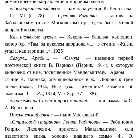
романтическое направление в мировом балете.
«Государственный лед»
— намек на учение К. Леонтьева.
Гл. VI (с. 78). —
Средняя Рогатка
— застава на
Забалканском (ныне Московском) пр., здесь был Путевой
дворец Елизаветы.
Как шелковые куколи.
— Куколь — башлык, капюшон,
капор (ср. «Там, за куколем дворцовым...» в ст-нии «Жизнь
упала, как зарница...», 1925).
Самум... Арабы...
— «Самум» — название первой
поэтической книги В. Парнаха (Париж, 1914), в которую
включено ст-ние, посвященное Мандельштаму. «Арабы» —
ст-ние В. Парнаха, опубликованное в ж. «Любовь к трем
апельсинам», 1914, №3 (см.: ТименчикР. Заметки об
акмеизме. I. —
RL,
1974, V. 7-8, р. 37 — 38).
«Просеменил Семен в просеминарий»
— эпиграмма на С.
А. Венгерова.
Николаевский вокзал
— ныне Московский.
«Страховой старичок» Гешка Рабинович
— Рабинович
Генрих Яковлевич, приятель Мандельштама, сын
известного врача, хорошо знавшего семью Ф. О.