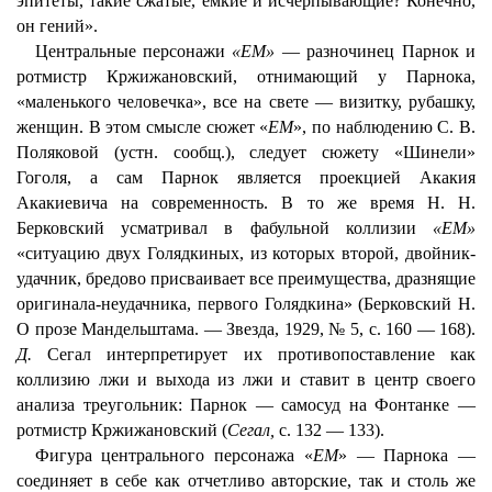
эпитеты, такие сжатые, емкие и исчерпывающие? Конечно,
он гений».
Центральные персонажи
«ЕМ»
— разночинец Парнок и
ротмистр Кржижановский, отнимающий у Парнока,
«маленького человечка», все на свете — визитку, рубашку,
женщин. В этом смысле сюжет «
ЕМ
», по наблюдению С. В.
Поляковой (устн. сообщ.), следует сюжету «Шинели»
Гоголя, а сам Парнок является проекцией Акакия
Акакиевича на современность. В то же время H. H.
Берковский усматривал в фабульной коллизии
«ЕМ»
«ситуацию двух Голядкиных, из которых второй, двойник-
удачник, бредово присваивает все преимущества, дразнящие
оригинала-неудачника, первого Голядкина» (Берковский Н.
О прозе Мандельштама. — Звезда, 1929, № 5, с. 160 — 168).
Д.
Сегал интерпретирует их противопоставление как
коллизию лжи и выхода из лжи и ставит в центр своего
анализа треугольник: Парнок — самосуд на Фонтанке —
ротмистр Кржижановский (
Сегал,
с. 132 — 133).
Фигура центрального персонажа «
ЕМ
» — Парнока —
соединяет в себе как отчетливо авторские, так и столь же