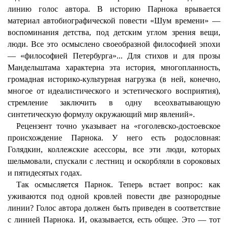
линию голос автора. В историю Парнока врывается
материал автобиографической повести «Шум времени» —
воспоминания детства, под детским углом зрения вещи,
люди. Все это осмыслено своеобразной философией эпохи
— «философией Петербурга»... Для стихов и для прозы
Мандельштама характерна эта история, многопланность,
громадная историко-культурная нагрузка (в ней, конечно,
многое от идеалистического и эстетического восприятия),
стремление заключить в одну всеохватывающую
синтетическую формулу окружающий мир явлений».
Рецензент точно указывает на «гоголевско-достоевское
происхождение Парнока. У него есть родословная:
Голядкин, коллежские асессоры, все эти люди, которых
шельмовали, спускали с лестниц и оскорбляли в сороковых
и пятидесятых годах.
Так осмысляется Парнок. Теперь встает вопрос: как
уживаются под одной кровлей повести две разнородные
линии? Голос автора должен быть приведен в соответствие
с линией Парнока. И, оказывается, есть общее. Это — тот