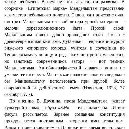
также необычен. В нем нет ни завязки, ни развязки. В
сборнике «Египетская марка» Мандельштам представлен
как мастер небольшого полотна. Сквозь сатирические очки
смотрит Мандельштам на свой литературный материал —
мелочи дореволюционного быта. Прозой своей
Мандельштам завяз в давно прошедших годах. Полка с
древнееврейскими книгами. Дуббельн — еврейский курорт
рижского чопорного взморья, учителя и соученики по
Тенишевскому училищу и ряд ярких портретов маленьких,
но занятных современников автора, — вот темник
Мандельштама. Автобиографический характер книги не
умаляет ее интереса. Мастерское владение словом следовало
бы Мандельштаму использовать при другой, более
современной и действенной теме» (Известия, 1928, 27
сентября, с. 7).
По мнению В. Друзина, проза Мандельштама «живет
культурой слова», фабула
«ЕМ»
— едва намечена: «И вот
фабула рассыпается. Заранее созданная конституция
преодолевается постоянным авторским вмешательством.
Рядом с повествованием о Парноке все время ведет свою