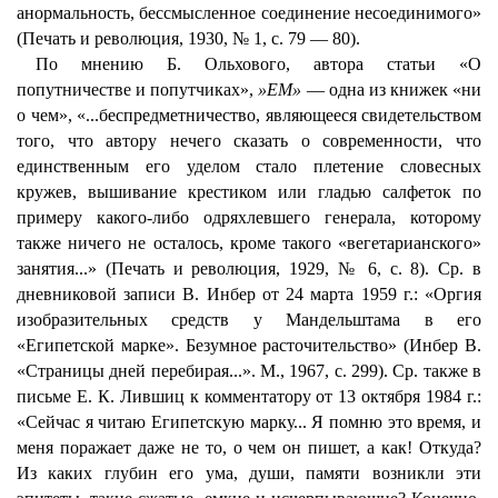
анормальность, бессмысленное соединение несоединимого»
(Печать и революция, 1930, № 1, с. 79 — 80).
По мнению Б. Ольхового, автора статьи «О
попутничестве и попутчиках»,
»ЕМ»
— одна из книжек «ни
о чем», «...беспредметничество, являющееся свидетельством
того, что автору нечего сказать о современности, что
единственным его уделом стало плетение словесных
кружев, вышивание крестиком или гладью салфеток по
примеру какого-либо одряхлевшего генерала, которому
также ничего не осталось, кроме такого «вегетарианского»
занятия...» (Печать и революция, 1929, № 6, с. 8). Ср. в
дневниковой записи В. Инбер от 24 марта 1959 г.: «Оргия
изобразительных средств у Мандельштама в его
«Египетской марке». Безумное расточительство» (Инбер В.
«Страницы дней перебирая...». М., 1967, с. 299). Ср. также в
письме Е. К. Лившиц к комментатору от 13 октября 1984 г.:
«Сейчас я читаю Египетскую марку... Я помню это время, и
меня поражает даже не то, о чем он пишет, а как! Откуда?
Из каких глубин его ума, души, памяти возникли эти