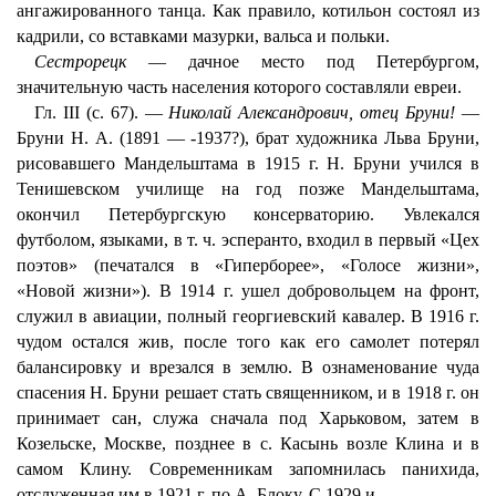
ангажированного танца. Как правило, котильон состоял из
кадрили, со вставками мазурки, вальса и польки.
Сестрорецк
— дачное место под Петербургом,
значительную часть населения которого составляли евреи.
Гл. III (с. 67). —
Николай Александрович, отец Бруни!
—
Бруни Н. А. (1891 — -1937?), брат художника Льва Бруни,
рисовавшего Мандельштама в 1915 г. Н. Бруни учился в
Тенишевском училище на год позже Мандельштама,
окончил Петербургскую консерваторию. Увлекался
футболом, языками, в т. ч. эсперанто, входил в первый «Цех
поэтов» (печатался в «Гиперборее», «Голосе жизни»,
«Новой жизни»). В 1914 г. ушел добровольцем на фронт,
служил в авиации, полный георгиевский кавалер. В 1916 г.
чудом остался жив, после того как его самолет потерял
балансировку и врезался в землю. В ознаменование чуда
спасения Н. Бруни решает стать священником, и в 1918 г. он
принимает сан, служа сначала под Харьковом, затем в
Козельске, Москве, позднее в с. Касынь возле Клина и в
самом Клину. Современникам запомнилась панихида,
отслуженная им в 1921 г. по А. Блоку. С 1929 и