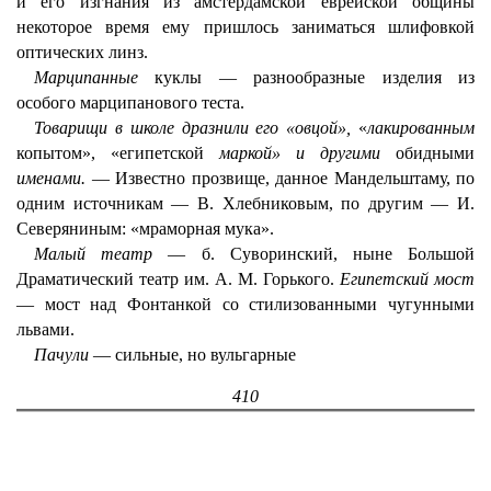
и его изгнания из амстердамской еврейской общины
некоторое время ему пришлось заниматься шлифовкой
оптических линз.
Марципанные
куклы — разнообразные изделия из
особого марципанового теста.
Товарищи в школе дразнили его «овцой»,
«
лакированным
копытом», «египетской
маркой» и другими
обидными
именами.
— Известно прозвище, данное Мандельштаму, по
одним источникам — В. Хлебниковым, по другим — И.
Северяниным: «мраморная мука».
Малый
театр
— б. Суворинский, ныне Большой
Драматический театр им. А. М. Горького.
Египетский мост
— мост над Фонтанкой со стилизованными чугунными
львами.
Пачули
— сильные, но вульгарные
410