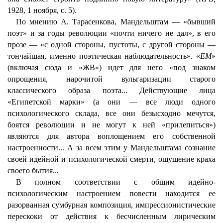
1928, 1 ноября, с. 5).
По мнению А. Тарасенкова, Мандельштам — «бывший
поэт» и за годы революции «почти ничего не дал», в его
прозе — «с одной стороны, пустоты, с другой стороны —
тончайшая, именно поэтическая наблюдательность». «
ЕМ
»
(включая сюда и «ЖВ») идет для него «под знаком
опрощения, нарочитой вульгаризации старого
классического образа поэта... Действующие лица
«Египетской марки» (а они — все люди одного
психологического склада, все они безысходно мечутся,
боятся революции и не могут к ней «прилепиться»)
являются для автора воплощением его собственной
настроенности... А за всем этим у Мандельштама сознание
своей идейной и психологической смерти, ощущение краха
своего бытия...
В полном соответствии с общим идейно-
психологическим настроением повести находится ее
разорванная сумбурная композиция, импрессионистические
перескоки от действия к бесчисленным лирическим