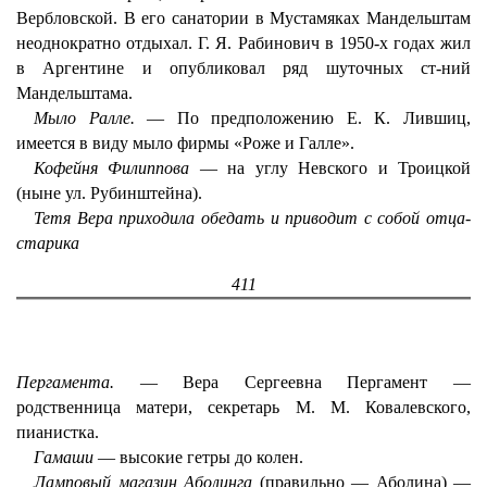
Вербловской. В его санатории в Мустамяках Мандельштам
неоднократно отдыхал. Г. Я. Рабинович в 1950-х годах жил
в Аргентине и опубликовал ряд шуточных ст-ний
Мандельштама.
Мыло Ралле.
— По предположению Е. К. Лившиц,
имеется в виду мыло фирмы «Роже и Галле».
Кофейня Филиппова
— на углу Невского и Троицкой
(ныне ул. Рубинштейна).
Тетя
Вера приходила обедать и приводит с собой отца-
старика
411
Пергаменma.
— Вера Сергеевна Пергамент —
родственница матери, секретарь М. М. Ковалевского,
пианистка.
Гамаши
— высокие гетры до колен.
Ламповый магазин Аболинга
(правильно — Аболина) —