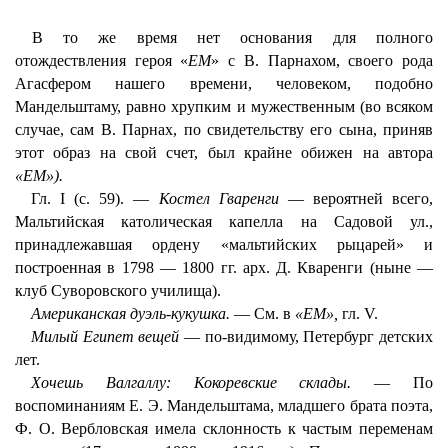
В то же время нет основания для полного
отождествления героя «
ЕМ
» с В. Парнахом, своего рода
Агасфером нашего времени, человеком, подобно
Мандельштаму, равно хрупким и мужественным (во всяком
случае, сам В. Парнах, по свидетельству его сына, приняв
этот образ на свой счет, был крайне обижен на автора
«ЕМ»).
Гл. I (с. 59). —
Костел Гваренги
— вероятней всего,
Мальтийская католическая капелла на Садовой ул.,
принадлежавшая ордену «мальтийских рыцарей» и
построенная в 1798 — 1800 гг. арх. Д. Кваренги (ныне —
клуб Суворовского училища).
Американская дуэль-кукушка.
— См. в
«ЕМ»,
гл. V.
Милый Египет вещей
— по-видимому, Петербург детских
лет.
Хочешь Валгаллу: Кокоревские склады.
— По
воспоминаниям Е. Э. Мандельштама, младшего брата поэта,
Ф. О. Вербловская имела склонность к частым переменам