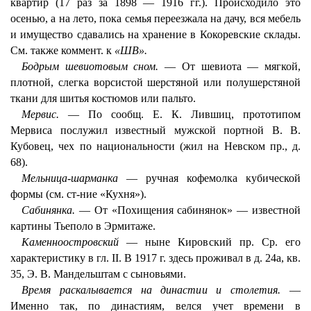
квартир (17 раз за 1898 — 1916 гг.). Происходило это
осенью, а на лето, пока семья переезжала на дачу, вся мебель
и имущество сдавались на хранение в Кокоревские склады.
См. также коммент. к
«ШВ».
Бодрым шевиотовым сном.
— От шевиота — мягкой,
плотной, слегка ворсистой шерстяной или полушерстяной
ткани для шитья костюмов или пальто.
Мервис.
— По сообщ. Е. К. Лившиц, прототипом
Мервиса послужил известный мужской портной В. В.
Кубовец, чех по национальности (жил на Невском пр., д.
68).
Мельница-шарманка
— ручная кофемолка кубической
формы (см. ст-ние «Кухня»).
Сабинянка.
— От «Похищения сабинянок» — известной
картины Тьеполо в Эрмитаже.
Каменноостровский
— ныне Кировский пр. Ср. его
характеристику в гл. II. В 1917 г. здесь проживал в д. 24а, кв.
35, Э. В. Мандельштам с сыновьями.
Время раскалывается на династии и столетия.
—
Именно так, по династиям, велся учет времени в