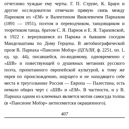
отчетливо чуждые ему черты. Г. П. Струве, К. Браун и
другие исследователи отмечали прямую связь между
Парноком из «
ЕМ»
и Валентином Яковлевичем Парнахом
(1891 — 1951), поэтом и переводчиком, танцовщиком и
теоретиком танца, братом С. Я. Парнок и Е. Я. Тараховской,
в 1922 г. вернувшимся из Парижа и бывшим соседом
Мандельштама по Дому Герцена. В автобиографической
прозе В. Парнаха «Пансион Мобэр»
(ЦГАЛИ,
ф. 2251, оп. 1,
ед. хр. 44), писавшейся, по-видимому, одновременно с
«ШВ»
и повествующей о душевных метаниях русского
поэта, пропитанного европейской культурой, к тому же
еврея по происхождению, ищущего и не находящего себе
места в треугольнике Россия — Европа — Палестина, есть
немало общих черт с
«ШВ»
и
«ЕМ».
В частности, и у В.
Парнаха одним из ключевых является мотив самосуда толпы
(в «Пансионе Мобэр» антисемитски окрашенного).
407