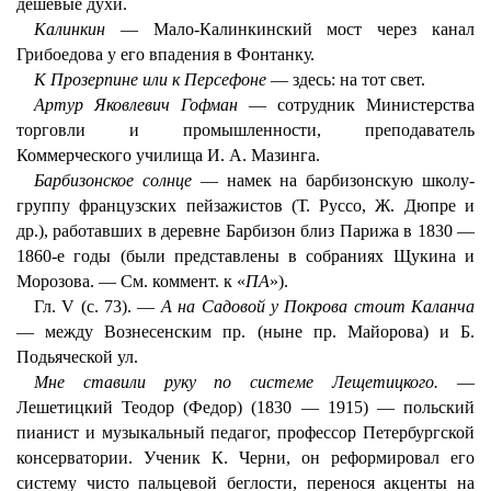
дешевые духи.
Калинкин
— Мало-Калинкинский мост через канал
Грибоедова у его впадения в Фонтанку.
К Прозерпине или к Персефоне
— здесь: на тот свет.
Артур Яковлевич Гофман
— сотрудник Министерства
торговли и промышленности, преподаватель
Коммерческого училища И. А. Мазинга.
Барбизонское солнце
— намек на барбизонскую школу-
группу французских пейзажистов (Т. Руссо, Ж. Дюпре и
др.), работавших в деревне Барбизон близ Парижа в 1830 —
1860-е годы (были представлены в собраниях Щукина и
Морозова. — См. коммент. к «
ПА
»).
Гл. V (с. 73). —
А на Садовой у Покрова стоит Каланча
— между Вознесенским пр. (ныне пр. Майорова) и Б.
Подьяческой ул.
Мне ставили руку по системе Лещетицкого.
—
Лешетицкий Теодор (Федор) (1830 — 1915) — польский
пианист и музыкальный педагог, профессор Петербургской
консерватории. Ученик К. Черни, он реформировал его
систему чисто пальцевой беглости, перенося акценты на