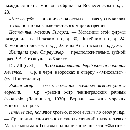
находился при ламповой фабрике на Вознесенском пр., д.
23.
«Лес вещей»
— ироническая отсылка к «лесу символов»
— исходной точке символистского мировоззрения.
Цветочный магазин Эйлерса.
— Магазины этой фирмы
находились на Невском пр., д. 30, Литейном пр., д. 24,
Каменноостровском пр., д. 23, и на Английской наб., д. 36.
Женщина-врач Страушнер
— предположительно, зубной
врач Р. А. Страшунская-Хволес.
Гл. VII (с. 81). —
Тогда изящнейший фарфоровый портной
мечется.
— Ср. в черн. набросках в очерку «<Михоэльс>»
(см. Приложения).
Рыбий жир
—
смесь пожаров, желтых зимних утр и
ворвани.
— Ср. «рыбий жир ленинградских речных
фонарей» (Ленинград, 1930). Ворвань — жир морских
животных и рыб.
Птичье око, налитое кровью, тоже видит по-своему мир.
— Ср. термин «показ эпохи сквозь «птичий глаз» в заявке
Мандельштама в Госиздат на написание повести «Фагот» в