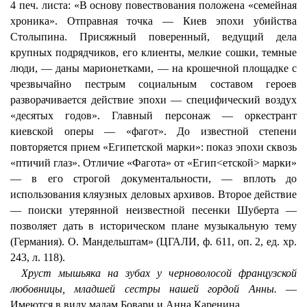
4 печ. листа: «В основу повествования положена «семейная
хроника». Отправная точка — Киев эпохи убийства
Столыпина. Присяжный поверенный, ведущий дела
крупных подрядчиков, его клиенты, мелкие сошки, темные
люди, — даны марионетками, — на крошечной площадке с
чрезвычайно пестрым социальным составом героев
разворачивается действие эпохи — специфический воздух
«десятых годов». Главный персонаж — оркестрант
киевской оперы — «фагот». До известной степени
повторяется прием «Египетской марки»: показ эпохи сквозь
«птичий глаз». Отличие «Фагота» от «Егип<етской> марки»
— в его строгой документальности, — вплоть до
использования кляузных деловых архивов. Второе действие
— поиски утерянной неизвестной песенки Шуберта —
позволяет дать в историческом плане музыкальную тему
(Германия). О. Мандельштам» (ЦГАЛИ, ф. 611, оп. 2, ед. хр.
243, л. 118).
Хруст мышьяка на зубах у черноволосой французской
любовницы, младшей сестры нашей гордой Анны.
—
Имеются в виду мадам Бовари и Анна Каренина.