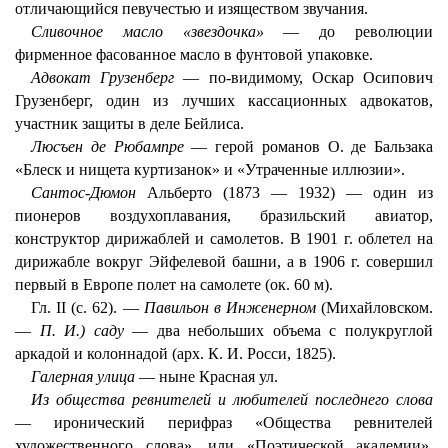
отличающийся певучестью и изяществом звучания.
Сливочное масло «звездочка»
— до революции
фирменное фасованное масло в фунтовой упаковке.
Адвокат Грузенберг
— по-видимому, Оскар Осипович
Грузенберг, один из лучших кассационных адвокатов,
участник защиты в деле Бейлиса.
Люсъен де Рюбампре
— герой романов О. де Бальзака
«Блеск и нищета куртизанок» и «Утраченные иллюзии».
Сантос-Дюмон
Альберто (1873 — 1932) — один из
пионеров воздухоплавания, бразильский авиатор,
конструктор дирижаблей и самолетов. В 1901 г. облетел на
дирижабле вокруг Эйфелевой башни, а в 1906 г. совершил
первый в Европе полет на самолете (ок. 60 м).
Гл. II (с. 62). —
Павильон в Инженерном
(Михайловском.
—
П. И.) саду
— два небольших объема с полукруглой
аркадой и колоннадой (арх. К. И. Росси, 1825).
Галерная улица
— ныне Красная ул.
Из общества ревнителей и любителей последнего слова
— иронический перифраз «Общества ревнителей
художественного слова», или «Поэтической академии»,