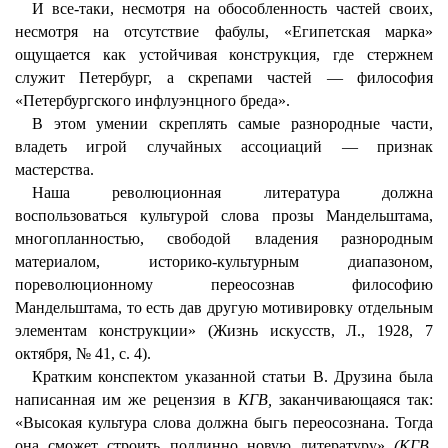
И все-таки, несмотря на обособленность частей своих,
несмотря на отсутствие фабулы, «Египетская марка»
ощущается как устойчивая конструкция, где стержнем
служит Петербург, а скрепами частей — философия
«Петербургского инфлуэнцного бреда».
В этом умении скреплять самые разнородные части,
владеть игрой случайных ассоциаций — признак
мастерства.
Наша революционная литература должна
воспользоваться культурой слова прозы Мандельштама,
многопланностью, свободой владения разнородным
материалом, историко-культурным диапазоном,
пореволюционному переосознав философию
Мандельштама, то есть дав другую мотивировку отдельным
элементам конструкции» (Жизнь искусств, Л., 1928, 7
октября, № 41, с. 4).
Кратким конспектом указанной статьи В. Друзина была
написанная им же рецензия в
КГВ,
заканчивающаяся так:
«Высокая культура слова должна быгь переосознана. Тогда
она сможет строить подлинно новую литературу»
(КГВ,