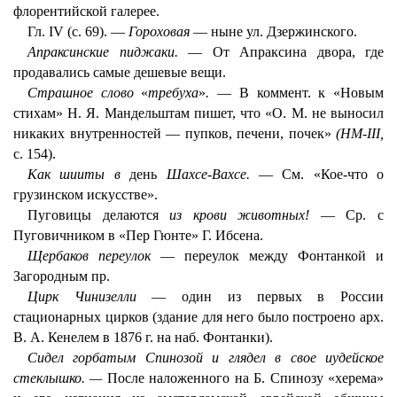
флорентийской галерее.
Гл. IV (с. 69). —
Гороховая
— ныне ул. Дзержинского.
Апраксинские пиджаки.
— От Апраксина двора, где
продавались самые дешевые вещи.
Страшное слово
«
требуха
»
.
— В коммент. к «Новым
стихам» Н. Я. Мандельштам пишет, что «О. М. не выносил
никаких внутренностей — пупков, печени, почек»
(HM-III,
с. 154).
Как шииты в
день
Шахсе-Вахсе.
— См. «Кое-что о
грузинском искусстве».
Пуговицы делаются
из крови животных!
— Ср. с
Пуговичником в «Пер Гюнте» Г. Ибсена.
Щербаков переулок
— переулок между Фонтанкой и
Загородным пр.
Цирк Чинизелли
— один из первых в России
стационарных цирков (здание для него было построено арх.
В. А. Кенелем в 1876 г. на наб. Фонтанки).
Сидел
горбатым Спинозой и глядел в
свое иудейское
стеклышко. —
После наложенного на Б. Спинозу «херема»