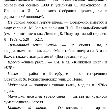
основанной осенью 1909 г. усилиями С. Маковского, В.
Иванова и И. Анненского (собрания происходили в
редакции «Аполлона»).
Из салона мадам Переплетчик.
— Возможно, имеется в
виду салон А. М. Зельмановой или П. О. Паллады-Бельской
(см. их описание в кн.: Лившиц Б. Полутораглазый стрелец.
Л., 1989, с. 520 — 521).
Трамвайный
лепет жизни.
— Ср. ст-ния «Вы, с
квадратными окошками...», «Мы с тобою поедем на А и на
Б...», а также стихи для детей «Два трамвая» и др.
Кресло «стиль рюсс».
— См. в гл. «Книжный шкап» в
«ШВ».
Пески
— район в Петербурге — от теперешних
Советских (б. Рождественских) улиц до Невы.
Мадеполам —
холщовая тонкая ткань, модная в 1920-х
годах.
Матушка, пожалей своего сына
— цитата из «Записок
сумасшедшего» Гоголя.
Котильонный значок.
— От котильона — заранее