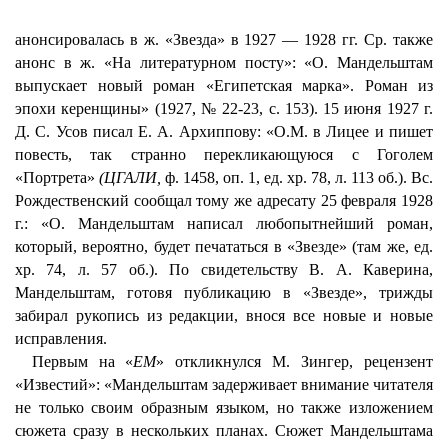
анонсировалась в ж. «Звезда» в 1927 — 1928 гг. Ср. также
анонс в ж. «На литературном посту»: «О. Мандельштам
выпускает новый роман «Египетская марка». Роман из
эпохи керенщины» (1927, № 22-23, с. 153). 15 июня 1927 г.
Д. С. Усов писал Е. А. Архиппову: «О.М. в Лицее и пишет
повесть, так странно перекликающуюся с Гоголем
«Портрета»
(ЦГАЛИ,
ф. 1458, оп. 1, ед. хр. 78, л. 113 об.). Вс.
Рождественский сообщал тому же адресату 25 февраля 1928
г.: «О. Мандельштам написал любопытнейший роман,
который, вероятно, будет печататься в «Звезде» (там же, ед.
хр. 74, л. 57 об.). По свидетельству В. А. Каверина,
Мандельштам, готовя публикацию в «Звезде», трижды
забирал рукопись из редакции, внося все новые и новые
исправления.
Первым на «
ЕМ
» откликнулся М. Зингер, рецензент
«Известий»: «Мандельштам задерживает внимание читателя
не только своим образным языком, но также изложением
сюжета сразу в нескольких планах. Сюжет Мандельштама