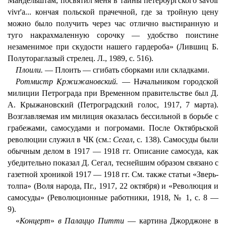
Мандельштам, посвятил меня в тайны петербургского savoir
vivr'a... кончая польской прачечной, где за тройную цену
можно было получить через час отлично выстиранную и
туго накрахмаленную сорочку — удобство поистине
незаменимое при скудости нашего гардероба» (Лившиц Б.
Полутораглазый стрелец. Л., 1989, с. 516).
Плоили.
— Плоить — сгибать сборками или складками.
Ротмистр Кржижановский.
— Начальником городской
милиции Петрограда при Временном правительстве был Д.
А. Крыжановский (Петроградский голос, 1917, 7 марта).
Возглавляемая им милиция оказалась бессильной в борьбе с
грабежами, самосудами и погромами. После Октябрьской
революции служил в ЧК (см.:
Сегал
, с. 138). Самосуды были
обычным делом в 1917 — 1918 гг. Описание самосуда, как
убедительно показал Д. Сегал, теснейшим образом связано с
газетной хроникой 1917 — 1918 гг. См. также статьи «Зверь-
толпа» (Воля народа, Пг., 1917, 22 октября) и «Революция и
самосуды» (Революционные работники, 1918, № 1, с. 8 —
9).
«
Концерт
»
в Палаццо Питти
— картина Джорджоне в