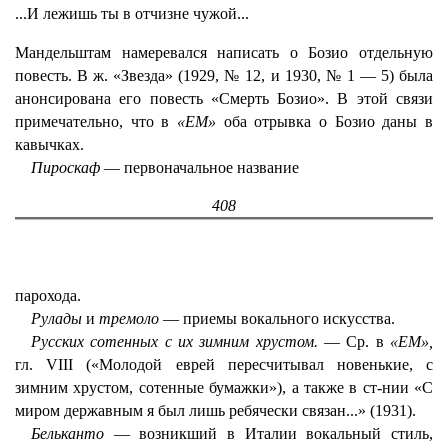
...И лежишь ты в отчизне чужой...
Мандельштам намеревался написать о Бозио отдельную
повесть. В ж. «Звезда» (1929, № 12, и 1930, № 1 — 5) была
анонсирована его повесть «Смерть Бозио». В этой связи
примечательно, что в
«ЕМ»
оба отрывка о Бозио даны в
кавычках.
Пироскаф
— первоначальное название
408
парохода.
Рулады
и
тремоло
— приемы вокального искусства.
Русских сотенных с их зимним хрустом.
— Ср. в
«ЕМ»,
гл. VIII («Молодой еврей пересчитывал новенькие, с
зимним хрустом, сотенные бумажки»), а также в ст-нии «С
миром державным я был лишь ребячески связан...» (1931).
Бельканто
— возникший в Италии вокальный стиль,