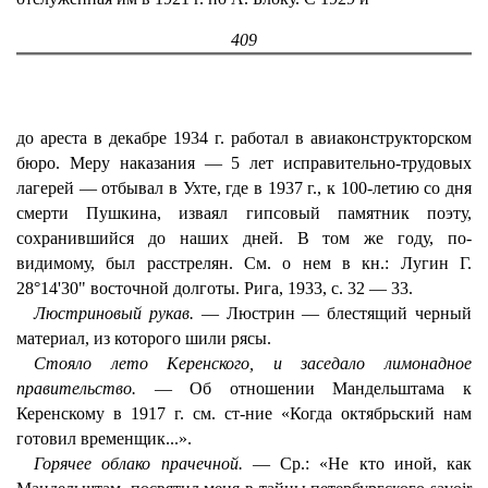
409
до ареста в декабре 1934 г. работал в авиаконструкторском
бюро. Меру наказания — 5 лет исправительно-трудовых
лагерей — отбывал в Ухте, где в 1937 г., к 100-летию со дня
смерти Пушкина, изваял гипсовый памятник поэту,
сохранившийся до наших дней. В том же году, по-
видимому, был расстрелян. См. о нем в кн.: Лугин Г.
28°14'30" восточной долготы. Рига, 1933, с. 32 — 33.
Люстриновый рукав.
— Люстрин — блестящий черный
материал, из которого шили рясы.
Стояло лето Керенского, и заседало лимонадное
правительство.
— Об отношении Мандельштама к
Керенскому в 1917 г. см. ст-ние «Когда октябрьский нам
готовил временщик...».
Горячее облако прачечной.
— Ср.: «Не кто иной, как