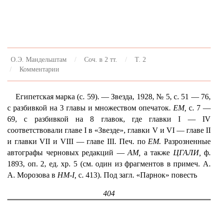
О.Э. Мандельштам
Соч. в 2 тт.
Т. 2
Комментарии
Египетская марка (с. 59). — Звезда, 1928, № 5, с. 51 — 76,
с разбивкой на 3 главы и множеством опечаток.
ЕМ,
с. 7 —
69, с разбивкой на 8 главок, где главки I — IV
соответствовали главе I в «Звезде», главки V и VI — главе II
и главки VII и VIII — главе III. Печ. по
ЕМ.
Разрозненные
автографы черновых редакций —
AM,
а также
ЦГАЛИ,
ф.
1893, оп. 2, ед. хр. 5 (см. один из фрагментов в примеч. А.
А. Морозова в
HM-I,
с. 413). Под загл. «Парнок» повесть
404