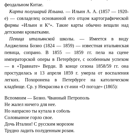
феодальном Китае.
Карта полушарий Ильина.
— Ильин А. А. (1857 — 1920-
е) — совладелец основанной его отцом картографической
фирмы «Ильин и К°». Такие карты обычно вещали над
детскими кроватками.
Певица итальянской
школы. — Имеется в виду
Анджелина Бозио (1824 — 1859) — известная итальянская
певица, сопрано. В 1855 — 1859 гг. пела на сцене
императорской оперы в Петербурге, с особенным успехом
— в «Травиате» Верди. В конце сезона 1858/59 гг. она
простудилась и 13 апреля 1859 г. умерла от воспаления
легких. Похоронена в Петербурге на католическом
кладбище. Ср. у Некрасова в ст-нии «О погоде» (1865):
Вспомним — Бозио. Чванный Петрополь
Не жалел ничего для нее.
Но напрасно ты кутала в соболь
Соловьиное горло свое.
Дочь Италии! С русским морозом
Трудно ладить полуденным розам.