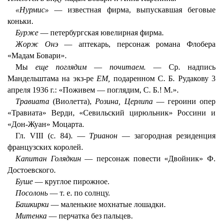
«Нурмис»
— известная фирма, выпускавшая беговые
коньки.
Бурже
— петербургская ювелирная фирма.
Жорж Онэ
— аптекарь, персонаж романа Флобера
«Мадам Бовари».
Мы
еще поглядим
—
почитаем.
— Ср. надпись
Мандельштама на экз-ре
ЕМ,
подаренном С. Б. Рудакову 3
апреля 1936 г.: «Поживем — поглядим, С. Б.! М.».
Травиата
(Виолетта),
Розина, Церлипа
— героини опер
«Травиата» Верди, «Севильский цирюльник» Россини и
«Дон-Жуан» Моцарта.
Гл. VIII (с. 84). —
Трианон
— загородная резиденция
французских королей.
Капитан Голядкин
— персонаж повести «Двойник» Ф.
Достоевского.
Буше
— круглое пирожное.
Посолонь
— т. е. по солнцу.
Башкирки
— маленькие мохнатые лошадки.
Митенка
— перчатка без пальцев.