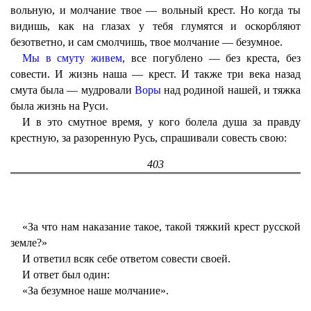
вольную, и молчание твое — вольный крест. Но когда ты
видишь, как на глазах у тебя глумятся и оскорбляют
безответно, и сам смолчишь, твое молчание — безумное.
Мы в смуту живем
, все погублено — без креста, без
совести. И жизнь наша — крест. И также три века назад
смута была — мудровали
Воры
над родиной нашей, и тяжка
была жизнь на Руси.
И в это смутное время, у кого болела душа за правду
крестную, за разоренную Русь, спрашивали совесть свою:
403
«За что нам наказание такое, такой тяжкий крест русской
земле?»
И ответил всяк себе ответом совести своей.
И ответ был один:
«За безумное наше молчание».