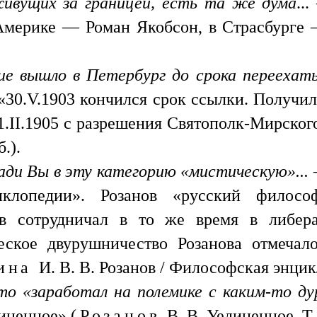
живущих за границей, есть та же дума
..
 Америке — Роман Якобсон, в Страсбурге —
ие вышло в Петербург до срока переехать.
: «30.V.1903 кончился срок ссылки. Получи
.> 1.II.1905 с разрешения Святополк-Мирско
б.).
пади Вы в эту категорию «мистическую»...
—
клопедии». Розанов «русский филосо
ов сотрудничал в то же время в либера
еское двурушничество Розанова отмечал
кина
И. В. В. Розанов / Философская энцикл
то «заработал на полемике с каким-то дур
иненное» (
Розанов
В. В. Уединенное. Т. 