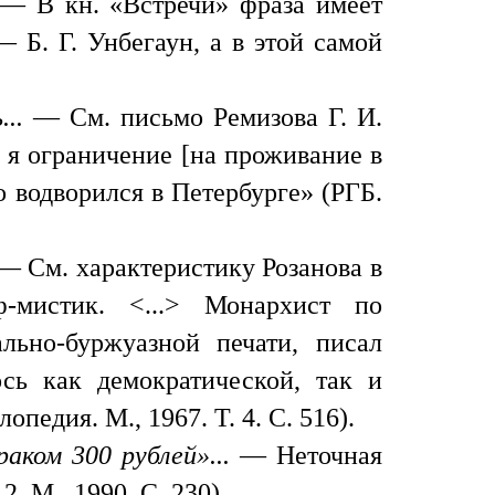
. — В кн. «Встречи» фраза имеет
 Б. Г. Унбегаун, а в этой самой
..
— См. письмо Ремизова Г. И.
л я ограничение [на проживание в
го водворился в Петербурге» (РГБ.
 См. характеристику Розанова в
ф-мистик. <...> Монархист по
льно-буржуазной печати, писал
ось как демократической, так и
опедия. М., 1967. Т. 4. С. 516).
аком 300 рублей»...
— Неточная
2. М., 1990. С. 230).