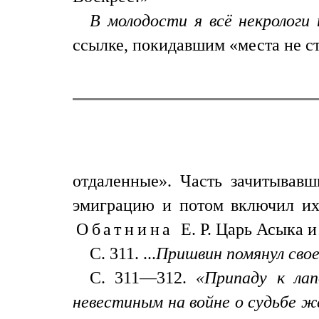
В молодости я всё некрологи 
ссылке, покидавшим «места не с
отдаленные». Часть зачитывавш
эмиграцию и потом включил их в
Обатнина
Е. Р. Царь Асыка 
С. 311. ...
Пришвин помянул свое
С. 311—312.
«Припаду к лап
невестиным на войне о судьбе же