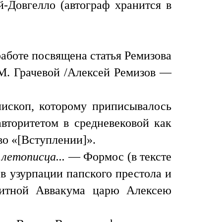
й-Довгелло (автограф хранится в
аботе посвящена статья Ремизова
М. Грачевой /Алексей Ремизов —
ископ, которому приписывалось
авторитетом в средневековой как
во «[Вступлении]».
летописца...
— Формос (в тексте
в узурпации папского престола и
битной Аввакума царю Алексею