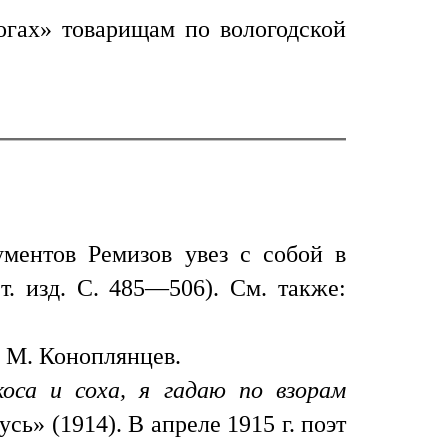
огах» товарищам по вологодской
ументов Ремизов увез с собой в
т. изд. С. 485—506). См. также:
. М. Коноплянцев.
оса и соха, я гадаю по взорам
ь» (1914). В апреле 1915 г. поэт