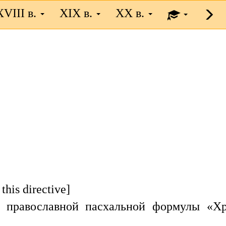
XVIII в.
XIX в.
XX в.
this directive]
ь православной пасхальной формулы «Х