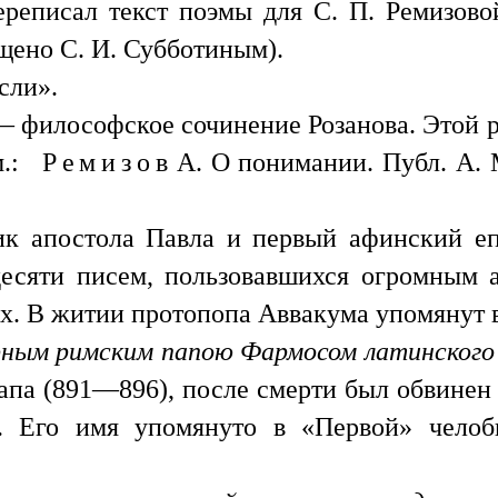
реписал текст поэмы для С. П. Ремизово
щено С. И. Субботиным).
сли».
 философское сочинение Розанова. Этой р
.:
Ремизов
А. О понимании. Публ. А. 
 апостола Павла и первый афинский еп
десяти писем, пользовавшихся огромным 
ах. В житии протопопа Аввакума упомянут 
арным римским папою Фармосом латинского 
а (891—896), после смерти был обвинен 
ан. Его имя упомянуто в «Первой» чело