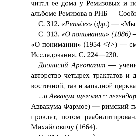
читал ее дома у Ремизовых и пе
альбоме Ремизова в РНБ — Сооб
С. 312.
«
Pensé
es»
(
фр.
) — «Мы
С. 313.
«О понимании» (1886)
—
«О понимании» (1954 <?>) — см
Исследования. С. 224—230.
Дионисий Ареопагит
— ученик
авторство четырех трактатов и 
восточной, так и западной церкв
...
и Аввакум щеголял ~ легенд
Аввакума Фармое) — римский пап
проклят, потом реабилитиров
Михайловичу (1664).