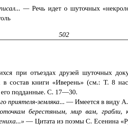
писал... —
Речь идет о шуточных «некрол
толь
502
ихся при отъездах друзей шуточных док
 состав книги «Иверень» (см.: Т. 8 нас
и его подданные. С. 17—30.
го приятеля-земляка
... — Имеется в виду А
оточкам берестяным, мир вам, грабли, к
ниха...»
— Цитата из поэмы С. Есенина «Рус