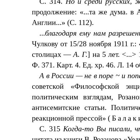
С. 314.
Но и среди русских, 
продолжение: «...та же дума. в
Англии...» (С. 112).
...
благодаря ему нам разрешен
Чулкову от 15/28 ноября 1911 г.
столицах —
А. Г.
] на 5 лет. <..
Ф. 371. Карт. 4. Ед. хр. 46. Л. 14 о
А в России — не в поре ~ и по
советской «Философской энци
политическим взглядам, Розан
антисемитские статьи. Политич
реакционной прессой» (
Бала
С. 315
Когда-то Вы писали, ч
цитата из книги В. Розанова «Уед