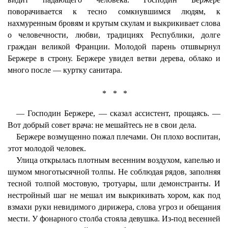
поворачивается к тесно сомкнувшимся людям, к
нахмуренным бровям и крутым скулам и выкрикивает слова
о человечности, любви, традициях Республики, долге
граждан великой Франции. Молодой парень отшвырнул
Бержере в строну. Бержере увидел ветви дерева, облако и
много после — куртку санитара.
* * *
— Господин Бержере, — сказал ассистент, прощаясь. —
Вот добрый совет врача: не мешайтесь не в свои дела.
Бержере возмущенно пожал плечами. Он плохо воспитан,
этот молодой человек.
Улица открылась плотным весенним воздухом, капелью и
шумом многотысячной толпы. Не соблюдая рядов, заполняя
тесной толпой мостовую, тротуары, шли демонстранты. И
нестройный шаг не мешал им выкрикивать хором, как под
взмахи руки невидимого дирижера, слова угроз и обещания
мести. У фонарного столба стояла девушка. Из-под весенней