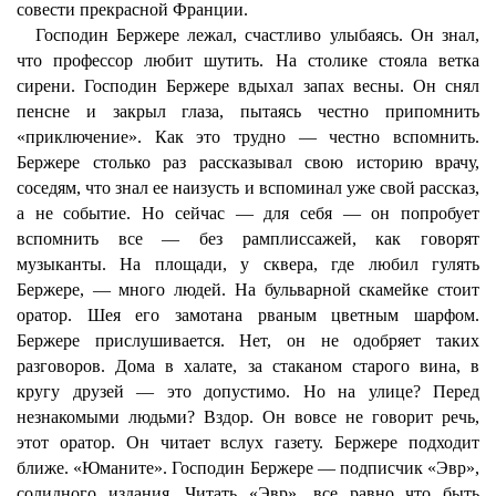
совести прекрасной Франции.
Господин Бержере лежал, счастливо улыбаясь. Он знал,
что профессор любит шутить. На столике стояла ветка
сирени. Господин Бержере вдыхал запах весны. Он снял
пенсне и закрыл глаза, пытаясь честно припомнить
«приключение». Как это трудно — честно вспомнить.
Бержере столько раз рассказывал свою историю врачу,
соседям, что знал ее наизусть и вспоминал уже свой рассказ,
а не событие. Но сейчас — для себя — он попробует
вспомнить все — без рамплиссажей, как говорят
музыканты. На площади, у сквера, где любил гулять
Бержере, — много людей. На бульварной скамейке стоит
оратор. Шея его замотана рваным цветным шарфом.
Бержере прислушивается. Нет, он не одобряет таких
разговоров. Дома в халате, за стаканом старого вина, в
кругу друзей — это допустимо. Но на улице? Перед
незнакомыми людьми? Вздор. Он вовсе не говорит речь,
этот оратор. Он читает вслух газету. Бержере подходит
ближе. «Юманите». Господин Бержере — подписчик «Эвр»,
солидного издания. Читать «Эвр», все равно что быть