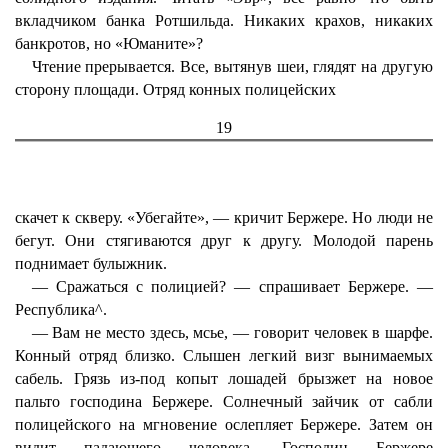
вкладчиком банка Ротшильда. Никаких крахов, никаких
банкротов, но «Юманите»?
Чтение прерывается. Все, вытянув шеи, глядят на другую
сторону площади. Отряд конных полицейских
19
скачет к скверу. «Убегайте», — кричит Бержере. Но люди не
бегут. Они стягиваются друг к другу. Молодой парень
поднимает булыжник.
— Сражаться с полицией? — спрашивает Бержере. —
Республика^.
— Вам не место здесь, мсье, — говорит человек в шарфе.
Конный отряд близко. Слышен легкий визг вынимаемых
сабель. Грязь из-под копыт лошадей брызжет на новое
пальто господина Бержере. Солнечный зайчик от сабли
полицейского на мгновение ослепляет Бержере. Затем он
видит падающего человека. Господин Бержере