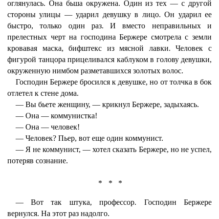
оглянулась. Она бьша окружена. Один из тех — с другой
стороны улицы — ударил девушку в лицо. Он ударил ее
быстро, только один раз. И вместо неправильных и
прелестных черт на господина Бержере смотрела с земли
кровавая маска, бифштекс из мясной лавки. Человек с
фигурой танцора прицеливался каблуком в голову девушки,
окруженную нимбом разметавшихся золотых волос.
Господин Бержере бросился к девушке, но от толчка в бок
отлетел к стене дома.
— Вы бьете женщину, — крикнул Бержере, задыхаясь.
— Она — коммунистка!
— Она — человек!
— Человек? Пьер, вот еще один коммунист.
— Я не коммунист, — хотел сказать Бержере, но не успел,
потеряв сознание.
* * *
— Вот так штука, профессор. Господин Бержере
вернулся. На этот раз надолго.