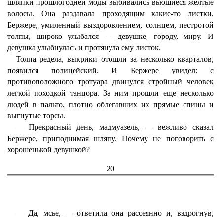
шляпки прошлогодней моды выбивались вьющиеся желтые
волосы. Она раздавала проходящим какие-то листки.
Бержере, умиленный выздоровлением, солнцем, пестротой
толпы, широко улыбался — девушке, городу, миру. И
девушка улыбнулась и протянула ему листок.
Толпа редела, выкрики отошли за несколько кварталов,
появился полицейский. И Бержере увидел: с
противоположного тротуара двинулся стройный человек
легкой походкой танцора. За ним прошли еще несколько
людей в пальто, плотно облегавших их прямые спины и
выгнутые торсы.
— Прекрасный день, мадмуазель, — вежливо сказал
Бержере, приподнимая шляпу. Почему не поговорить с
хорошенькой девушкой?
20
— Да, мсье, — ответила она рассеянно и, вздрогнув,