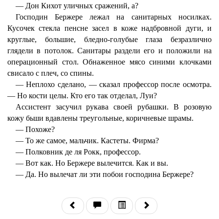
— Дон Кихот уличных сражений, а?
Господин Бержере лежал на санитарных носилках.
Кусочек стекла пенсне засел в коже надбровной дуги, и
круглые, большие, бледно-голубые глаза безразлично
глядели в потолок. Санитары раздели его и положили на
операционный стол. Обнаженное мясо синими клочками
свисало с плеч, со спины.
— Неплохо сделано, — сказал профессор после осмотра.
— Но кости целы. Кто его так отделал, Луи?
Ассистент засучил рукава своей рубашки. В розовую
кожу бьши вдавлены треугольные, коричневые шрамы.
— Похоже?
— То же самое, мальчик. Кастеты. Фирма?
— Полковник де ля Рокк, профессор.
— Вот как. Но Бержере вылечится. Как и вы.
— Да. Но вылечат ли эти побои господина Бержере?