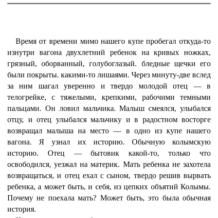
Время от времени мимо нашего купе пробегал откуда-то
изнутри вагона двухлетний ребенок на кривых ножках,
грязный, оборванный, голубоглазый. бледные щечки его
были покрыты. какими-то лишаями. Через минуту-две вслед
за ним шагал уверенно и твердо молодой отец — в
телогрейке, с тяжелыми, крепкими, рабочими темными
пальцами. Он ловил мальчика. Малыш смеялся, улыбался
отцу, и отец улыбался мальчику и в радостном восторге
возвращал малыша на место — в одно из купе нашего
вагона. Я узнал их историю. Обычную колымскую
историю. Отец — бытовик какой-то, только что
освободился, уезжал на материк. Мать ребенка не захотела
возвращаться, и отец ехал с сыном, твердо решив вырвать
ребенка, а может быть, и себя, из цепких объятий Колымы.
Почему не поехала мать? Может быть, это была обычная
история.