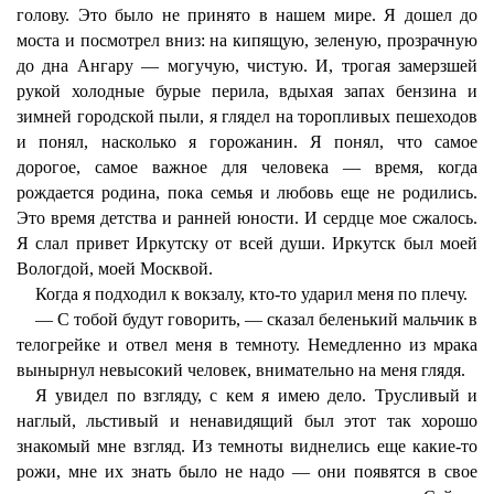
голову. Это было не принято в нашем мире. Я дошел до
моста и посмотрел вниз: на кипящую, зеленую, прозрачную
до дна Ангару — могучую, чистую. И, трогая замерзшей
рукой холодные бурые перила, вдыхая запах бензина и
зимней городской пыли, я глядел на торопливых пешеходов
и понял, насколько я горожанин. Я понял, что самое
дорогое, самое важное для человека — время, когда
рождается родина, пока семья и любовь еще не родились.
Это время детства и ранней юности. И сердце мое сжалось.
Я слал привет Иркутску от всей души. Иркутск был моей
Вологдой, моей Москвой.
Когда я подходил к вокзалу, кто-то ударил меня по плечу.
— С тобой будут говорить, — сказал беленький мальчик в
телогрейке и отвел меня в темноту. Немедленно из мрака
вынырнул невысокий человек, внимательно на меня глядя.
Я увидел по взгляду, с кем я имею дело. Трусливый и
наглый, льстивый и ненавидящий был этот так хорошо
знакомый мне взгляд. Из темноты виднелись еще какие-то
рожи, мне их знать было не надо — они появятся в свое