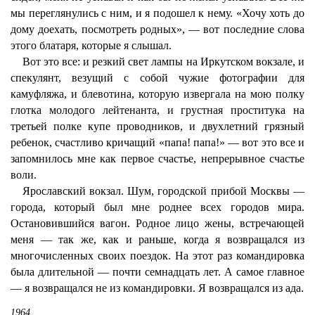
мы переглянулись с ним, и я подошел к нему. «Хочу хоть до
дому доехать, посмотреть родных», — вот последние слова
этого блатаря, которые я слышал.
Вот это все: и резкий свет лампы на Иркутском вокзале, и
спекулянт, везущий с собой чужие фотографии для
камуфляжа, и блевотина, которую извергала на мою полку
глотка молодого лейтенанта, и грустная проститука на
третьей полке купе проводников, и двухлетний грязный
ребенок, счастливо кричащий «папа! папа!» — вот это все и
запомнилось мне как первое счастье, непрерывное счастье
воли.
Ярославский вокзал. Шум, городской прибой Москвы —
города, который был мне роднее всех городов мира.
Остановившийся вагон. Родное лицо жены, встречающей
меня — так же, как и раньше, когда я возвращался из
многочисленных своих поездок. На этот раз командировка
была длительной — почти семнадцать лет. А самое главное
— я возвращался не из командировки. Я возвращался из ада.
1964