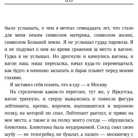
653
было услышать, о чем я мечтал семнадцать лет, что стало
для меня неким символом материка, символом жизни,
символом Большой земли. Я не услышал гудад паровоза. Я
и не подумал о нем во время сражения за место в вагоне.
Гудка я не услышал. Но дрогнули и качнулись вагоны, и
вагон наш, наша пересылка, начал куда-то перемещаться,
как будто я начинаю засыпать и барак плывет перед моими
глазами.
Я заставил себя понять, что я еду — в Москву.
На стрелочном каком-то перегоне, тут же, у Иркутска,
вагон тряхнуло, и сверху вывалилась и повисла фигура
лейтенанта, крепко, впрочем, вцепившегося в верхнюю
полку, на которой он спал. Лейтенант рыгнул, и прямо на
мое место, а также и на полку моего соседа — обрушилась
блевотина. Блевотина была неудержимой. Сосед снял свою
шубу — не телогрейку, не бушлат, а пальто — москвичку с