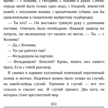
время — с ножами, с гвоздями, с пиками в руках. Сейчас
передо мной было только одно лицо, с бледной, землистой
кожей, с опухшими веками, с крошечными губами, как бы
приклеенными к скошенному выбритому подбородку.
— Ты кто? — Он выставил грязную руку с длинными
ногтями. Отвечать было необходимо. Никакой защиты ни
патруль, ни милиционер тут оказать не могли. — Ты — с
Колымы!
— Да, с Колымы.
— Ты где работал там?
— Фельдшером на партиях.
— Фельдшером? Лепилой? Кровь, значит, пил нашего
брата. Есть с тобой разговор.
Я сжимал в кармане купленный новенький перочинный
ножик и молчал. Надеяться можно было только на случай,
на какой-нибудь случай. Терпение и случай — вот что
спасало и спасает нас. И случай пришел. Два кита, на
которых стоит арестантский мир.
651