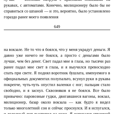
рукавах, с автоматами. Конечно, милиционеру было бы не
справиться со шпаной — и зто, вероятно, было установлено
гораздо ранее моего появления
649
на вокзале. Не то что я боялся, что у меня украдут деньги. Я
давно уже ничего не боялся, а просто с деньгами было
лучше, чем без денег. Свет падал мне в глаза, но тысячи раз
ранее падал мне свет в глаза, и я выучился превосходно
спать при свете. Я поднял воротник бушлата, именуемого в
официальных документах полупальто, всунул руки в рукава
покрепче, чуть-чуть опустил валенки с ног; пальцам стало
свободно, и я заснул. Сквозняков я не боялся. Все было
привычно: паровозные гудки, двигавшиеся вагоны, вокзал,
милиционер, базар около вокзала — как будто я видел
только многолетний сон и сейчас проснулся. И я испугался,
и холодный пот выступил на коже. Я испугался страшной