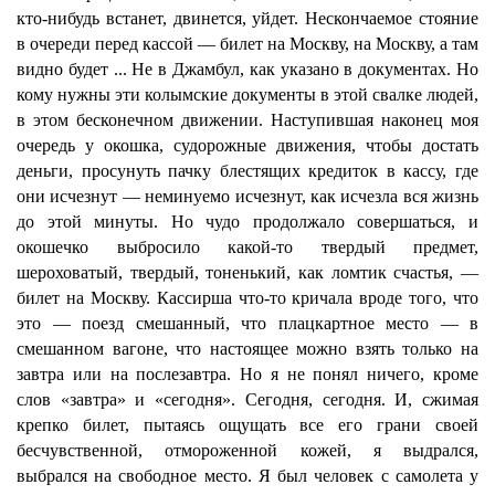
кто-нибудь встанет, двинется, уйдет. Нескончаемое стояние
в очереди перед кассой — билет на Москву, на Москву, а там
видно будет ... Не в Джамбул, как указано в документах. Но
кому нужны эти колымские документы в этой свалке людей,
в этом бесконечном движении. Наступившая наконец моя
очередь у окошка, судорожные движения, чтобы достать
деньги, просунуть пачку блестящих кредиток в кассу, где
они исчезнут — неминуемо исчезнут, как исчезла вся жизнь
до этой минуты. Но чудо продолжало совершаться, и
окошечко выбросило какой-то твердый предмет,
шероховатый, твердый, тоненький, как ломтик счастья, —
билет на Москву. Кассирша что-то кричала вроде того, что
это — поезд смешанный, что плацкартное место — в
смешанном вагоне, что настоящее можно взять только на
завтра или на послезавтра. Но я не понял ничего, кроме
слов «завтра» и «сегодня». Сегодня, сегодня. И, сжимая
крепко билет, пытаясь ощущать все его грани своей
бесчувственной, отмороженной кожей, я выдрался,
выбрался на свободное место. Я был человек с самолета у