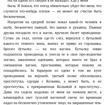
Ни на одной из станций я не выходил. Еда у меня
была. Я боялся, что поезд обязательно уйдет без меня, что
случится что-нибудь плохое — не может же счастье быть
бесконечным.
Напротив на средней полке лежал какой-то человек в
шубе, бесконечно пьяный, без шапки и рукавиц. Пьяные
друзья посадили его в вагон, вручили билет проводнице.
Сутки он ехал, потом где-то слез, вернулся с бутылкой
какого-то темного вина, выпил ее прямо из горлышка,
бросил бутылку — на пол вагона. Бутылку ловко
подхватила проводница и унесла ее в свое про-водничье
логово, заваленное одеялами, которых никто не брал в
смешанном вагоне, простынями, которые никому не
понадобились. За барьером из одеял в том же купе
проводников на верхней, третьей полке обосновалась
проститутка, едущая с Колымы, а может быть, и не
проститутка, а превращенная Колымой в проститутку...
Дама эта сидела недалеко от меня на нижнем месте, а
качающийся свет тусклой вагонной свечи по временам
падал на бесконечно утомленное лицо, на закрашенные чем-