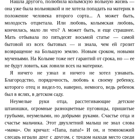
Нашла другого, полюбила колымскую вольную жизнь —
она уже была вольняшкой и не хотела попадать на материк в
положение человека второго сорта... А может быть,
молодость отцветала. Или любовь, колымская любовь,
кончилась, мало ли что? А может быть, и еще страшнее.
Мать отбывала по пятьдесят восьмой статье — самой
бытовой из всех бытовых — и знала, чем ей грозит
возвращение на Большую землю. Новым сроком, новыми
мученьями. На Колыме тоже нет гарантий от срока, но — ее
не будут ловить, как ловили всех на материке.
Я ничего не узнал и ничего не хотел узнавать.
Благородство, порядочность, любовь к своему ребенку,
которого отец и видел-то, наверно, немного, ведь ребенок
был в яслях, в детском саду.
Неумелые руки отца, расстегивающие детские
штанишки, огромные разноцветные пуговицы, пришитые
грубыми, неумелыми, но добрыми руками. Счастье отца и
счастье мальчика. Этот двухлетний малыш не знал слова
«мама». Он кричал: «Папа, папа!» И он, и темнокожий
слесарь играли друг с другом, с трудом находя место среди