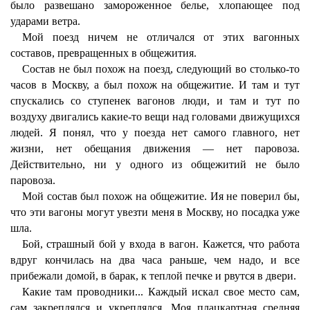
было развешано замороженное белье, хлопающее под
ударами ветра.
Мой поезд ничем не отличался от этих вагонных
составов, превращенных в общежития.
Состав не был похож на поезд, следующий во столько-то
часов в Москву, а был похож на общежитие. И там и тут
спускались со ступенек вагонов люди, и там и тут по
воздуху двигались какие-то вещи над головами движущихся
людей. Я понял, что у поезда нет самого главного, нет
жизни, нет обещания движения — нет паровоза.
Действительно, ни у одного из общежитий не было
паровоза.
Мой состав был похож на общежитие. Ия не поверил бы,
что эти вагоны могут увезти меня в Москву, но посадка уже
шла.
Бой, страшный бой у входа в вагон. Кажется, что работа
вдруг кончилась на два часа раньше, чем надо, и все
прибежали домой, в барак, к теплой печке и рвутся в двери.
Какие там проводники... Каждый искал свое место сам,
сам закреплялся и укреплялся. Моя плацкартная средняя