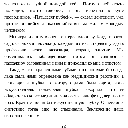
то, только не губной помадой, губы. Потом к ней кто-то
подходил, что-то говорил, и она исчезала в купе
проводников. «Пятьдесят рублей», — сказал лейтенант, уже
протрезвившийся и оказавшийся весьма милым молодым
человеком.
Мы играли с ним в очень интересную игру. Когда в вагон
садился новый пассажир, каждый из нас старался угадать
профессию этого пассажира, возраст, занятие. Мы
обменивались наблюдениями, потом он садился к
пассажиру, заговаривал с ним и приходил ко мне с ответом.
Так дама с накрашенными губами, но с ногтями без следа
лака была нами определена как медицинский работник, а
леопардовая шубка, в которую дама была одета, явно
искусственная, поддельная шубка, говорила, что ее
обладатель скорее медицинская сестра или фельдшер, но не
врач. Врач не носил бы искусственную шубку. О нейлоне,
синтетике тогда еще не слыхивали. Заключение наше
оказалось верным.
655