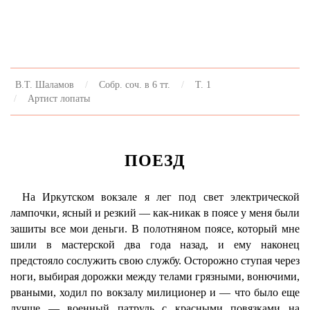
В.Т. Шаламов
Собр. соч. в 6 тт.
Т. 1
Артист лопаты
ПОЕЗД
На Иркутском вокзале я лег под свет электрической
лампочки, ясный и резкий — как-никак в поясе у меня были
зашиты все мои деньги. В полотняном поясе, который мне
шили в мастерской два года назад, и ему наконец
предстояло сослужить свою службу. Осторожно ступая через
ноги, выбирая дорожки между телами грязными, вонючими,
рваными, ходил по вокзалу милиционер и — что было еще
лучше — военный патруль с красными повязками на