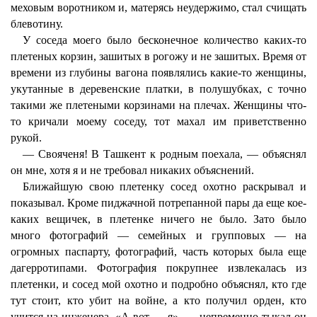
меховым воротником и, матерясь неудержимо, стал счищать
блевотину.
У соседа моего было бесконечное количество каких-то
плетеных корзин, зашитых в рогожу и не зашитых. Время от
времени из глубины вагона появлялись какие-то женщины,
укутанные в деревенские платки, в полушубках, с точно
такими же плетеными корзинами на плечах. Женщины что-
то кричали моему соседу, тот махал им приветственно
рукой.
— Свояченя! В Ташкент к родным поехала, — объяснял
он мне, хотя я и не требовал никаких объяснений.
Ближайшую свою плетенку сосед охотно раскрывал и
показывал. Кроме пиджачной потрепанной пары да еще кое-
каких вещичек, в плетенке ничего не было. Зато было
много фотографий — семейных и групповых — на
огромных паспарту, фотографий, часть которых была еще
дагерротипами. Фотография покрупнее извлекалась из
плетенки, и сосед мой охотно и подробно объяснял, кто где
тут стоит, кто убит на войне, а кто получил орден, кто
учится на инженера. «А вот — я», — непременно тыкал он