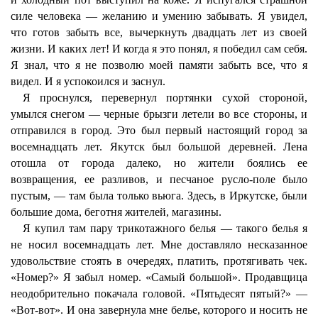
силе человека — желанию и умению забывать. Я увидел,
что готов забыть все, вычеркнуть двадцать лет из своей
жизни. И каких лет! И когда я это понял, я победил сам себя.
Я знал, что я не позволю моей памяти забыть все, что я
видел. И я успокоился и заснул.
Я проснулся, перевернул портянки сухой стороной,
умылся снегом — черные брызги летели во все стороны, и
отправился в город. Это был первый настоящий город за
восемнадцать лет. Якутск был большой деревней. Лена
отошла от города далеко, но жители боялись ее
возвращения, ее разливов, и песчаное русло-поле было
пустым, — там была только вьюга. Здесь, в Иркутске, были
большие дома, беготня жителей, магазины.
Я купил там пару трикотажного белья — такого белья я
не носил восемнадцать лет. Мне доставляло несказанное
удовольствие стоять в очередях, платить, протягивать чек.
«Номер?» Я забыл номер. «Самый большой». Продавщица
неодобрительно покачала головой. «Пятьдесят пятый?» —
«Вот-вот». И она завернула мне белье, которого и носить не