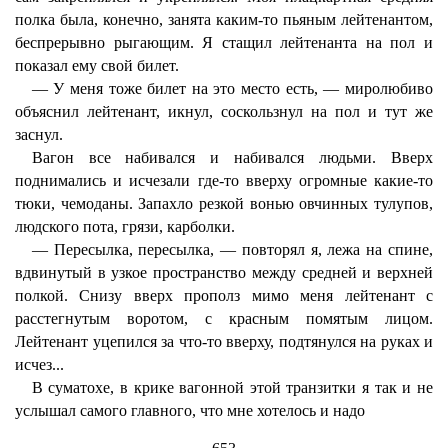
полка была, конечно, занята каким-то пьяным лейтенантом,
беспрерывно рыгающим. Я стащил лейтенанта на пол и
показал ему свой билет.
— У меня тоже билет на это место есть, — миролюбиво
объяснил лейтенант, икнул, соскользнул на пол и тут же
заснул.
Вагон все набивался и набивался людьми. Вверх
поднимались и исчезали где-то вверху огромные какие-то
тюки, чемоданы. Запахло резкой вонью овчинных тулупов,
людского пота, грязи, карболки.
— Пересылка, пересылка, — повторял я, лежа на спине,
вдвинутый в узкое пространство между средней и верхней
полкой. Снизу вверх прополз мимо меня лейтенант с
расстегнутым воротом, с красным помятым лицом.
Лейтенант уцепился за что-то вверху, подтянулся на руках и
исчез...
В суматохе, в крике вагонной этой транзитки я так и не
услышал самого главного, что мне хотелось и надо