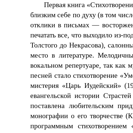
Первая книга «Стихотворения
близким себе по духу (в том чис
отклики в письмах — восторженн
печатать все, что выходило из-п
Толстого до Некрасова), салонн
место в литературе. Мелодичн
вокальном репертуаре, так как 
песней стало стихотворение «Ум
мистерия «Царь Иудейский» (1
евангельской истории Страсте
поставлена любительским прид
монографии о его творчестве (К
программным стихотворением «