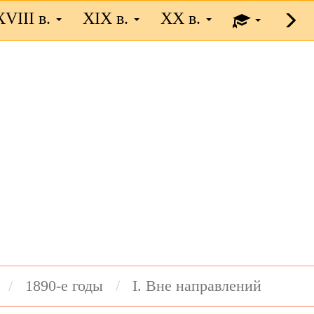
XVIII в.
XIX в.
XX в.
1890-e годы
I. Вне направлений