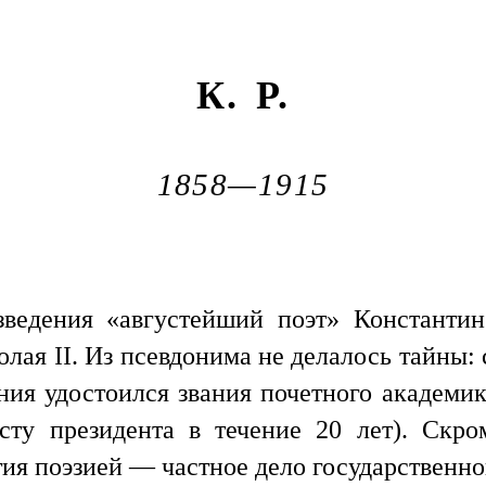
К. Р.
1858—1915
зведения «августейший поэт» Константин
лая II. Из псевдонима не делалось тайны:
нения удостоился звания почетного академ
осту президента в течение 20 лет). Скр
ия поэзией — частное дело государственно