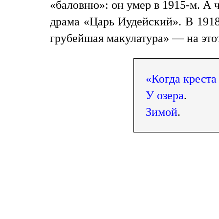
«баловню»: он умер в 1915-м. А 
драма «Царь Иудейский». В 1918
грубейшая макулатура» — на этот
«Когда креста 
У озера
.
Зимой
.