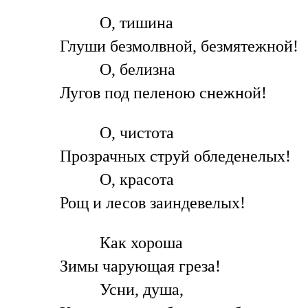
О, тишина
Глуши безмолвной, безмятежной!
О, белизна
Лугов под пеленою снежной!
О, чистота
Прозрачных струй обледенелых!
О, красота
Рощ и лесов заиндевелых!
Как хороша
Зимы чарующая греза!
Усни, душа,