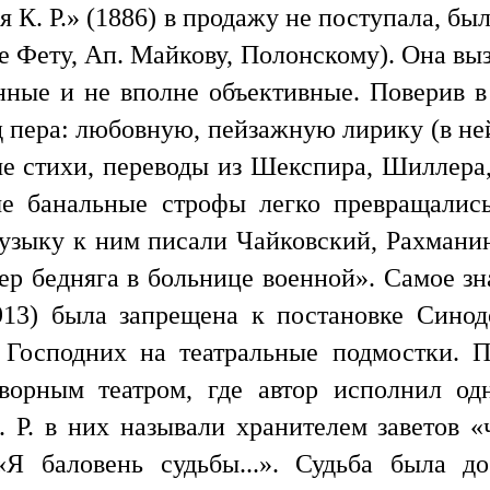
 К. Р.» (1886) в продажу не поступала, был
ле Фету, Ап. Майкову, Полонскому). Она в
ые и не вполне объективные. Поверив в 
од пера: любовную, пейзажную лирику (в н
ые стихи, переводы из Шекспира, Шиллера,
ые банальные строфы легко превращалис
музыку к ним писали Чайковский, Рахманин
ер бедняга в больнице военной». Самое зн
913) была запрещена к постановке Синод
й Господних на театральные подмостки. 
ворным театром, где автор исполнил од
. Р. в них называли хранителем заветов «
Я баловень судьбы...». Судьба была д