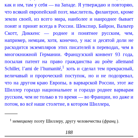
как и им, там у себя — на Западе. Я утверждаю и повторяю,
что всякий европейский поэт, мыслитель, филантроп, кроме
земли своей, из всего мира, наиболее и наироднее бывает
понят и принят всегда в России. Шекспир, Байрон, Вальтер
Скотт, Диккенс — роднее и понятнее русским, чем,
например, немцам, хотя, конечно, у нас и десятой доли не
расходится экземпляров этих писателей в переводах, чем в
многокнижной Германии.
Французский конвент 93 года,
посылая патент на право гражданства au poète allemand
1
Schiller, l’ami de l’humanité,
хоть и сделал тем прекрасный,
величавый и пророческий поступок, но и не подозревал,
что на другом краю Европы, в варварской России, этот же
Шиллер гораздо национальнее и гораздо роднее варварам
русским, чем не только в то время — во Франции, но даже и
потом, во всё наше столетие, в котором Шиллера,
1
немецкому поэту Шиллеру, другу человечества (
франц.
).
188