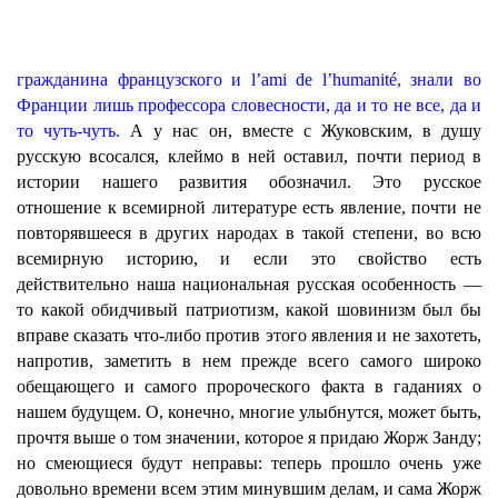
гражданина французского и l’ami de l’humanité, знали во
Франции лишь профессора словесности, да и то не все, да и
то чуть-чуть.
А у нас он, вместе с Жуковским, в душу
русскую всосался, клеймо в ней оставил, почти период в
истории нашего развития обозначил. Это русское
отношение к всемирной литературе есть явление, почти не
повторявшееся в других народах в такой степени, во всю
всемирную историю, и если это свойство есть
действительно наша национальная русская особенность —
то какой обидчивый патриотизм, какой шовинизм был бы
вправе сказать что-либо против этого явления и не захотеть,
напротив, заметить в нем прежде всего самого широко
обещающего и самого пророческого факта в гаданиях о
нашем будущем. О, конечно, многие улыбнутся, может быть,
прочтя выше о том значении, которое я придаю Жорж Занду;
но смеющиеся будут неправы: теперь прошло очень уже
довольно времени всем этим минувшим делам, и сама Жорж