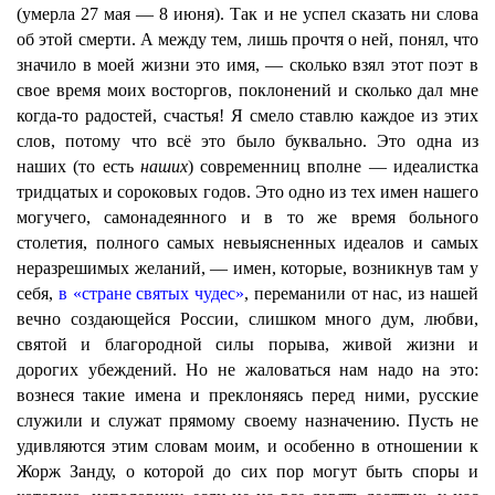
(умерла 27 мая — 8 июня). Так и не успел сказать ни слова
об этой смерти. А между тем, лишь прочтя о ней, понял, что
значило в моей жизни это имя, — сколько взял этот поэт в
свое время моих восторгов, поклонений и сколько дал мне
когда-то радостей, счастья! Я смело ставлю каждое из этих
слов, потому что всё это было буквально. Это одна из
наших (то есть
наших
) современниц вполне — идеалистка
тридцатых и сороковых годов. Это одно из тех имен нашего
могучего, самонадеянного и в то же время больного
столетия, полного самых невыясненных идеалов и самых
неразрешимых желаний, — имен, которые, возникнув там у
себя,
в «стране святых чудес»
, переманили от нас, из нашей
вечно создающейся России, слишком много дум, любви,
святой и благородной силы порыва, живой жизни и
дорогих убеждений. Но не жаловаться нам надо на это:
вознеся такие имена и преклоняясь перед ними, русские
служили и служат прямому своему назначению. Пусть не
удивляются этим словам моим, и особенно в отношении к
Жорж Занду, о которой до сих пор могут быть споры и