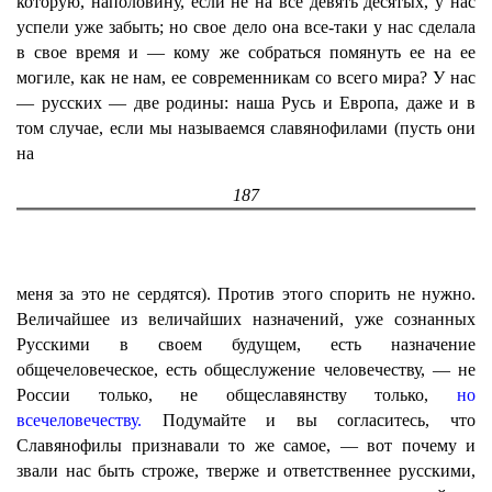
которую, наполовину, если не на все девять десятых, у нас
успели уже забыть; но свое дело она все-таки у нас сделала
в свое время и — кому же собраться помянуть ее на ее
могиле, как не нам, ее современникам со всего мира? У нас
— русских — две родины: наша Русь и Европа, даже и в
том случае, если мы называемся славянофилами (пусть они
на
187
меня за это не сердятся). Против этого спорить не нужно.
Величайшее из величайших назначений, уже сознанных
Русскими в своем будущем, есть назначение
общечеловеческое, есть общеслужение человечеству, — не
России только, не общеславянству только,
но
всечеловечеству.
Подумайте и вы согласитесь, что
Славянофилы признавали то же самое, — вот почему и
звали нас быть строже, тверже и ответственнее русскими,