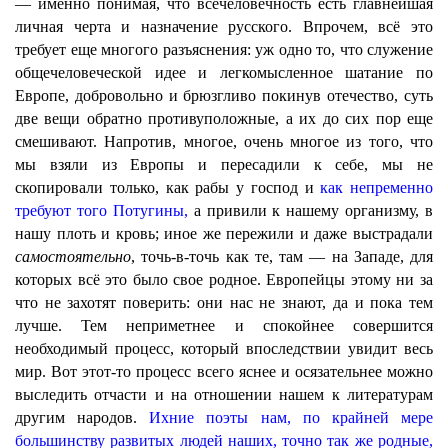
— именно понимая, что всечеловечность есть главнейшая
личная черта и назначение русского. Впрочем, всё это
требует еще многого разъяснения: уж одно то, что служение
общечеловеческой идее и легкомысленное шатание по
Европе, добровольно и брюзгливо покинув отечество, суть
две вещи обратно противуположные, а их до сих пор еще
смешивают. Напротив, многое, очень многое из того, что
мы взяли из Европы и пересадили к себе, мы не
скопировали только, как рабы у господ и
как непременно
требуют того Потугины,
а привили к нашему организму, в
нашу плоть и кровь; иное же пережили и даже выстрадали
самостоятельно
, точь-в-точь как те, там — на Западе, для
которых всё это было свое родное. Европейцы этому ни за
что не захотят поверить: они нас не знают, да и пока тем
лучше. Тем неприметнее и спокойнее совершится
необходимый процесс, который впоследствии увидит весь
мир. Вот этот-то процесс всего яснее и осязательнее можно
выследить отчасти и на отношении нашем к литературам
другим народов.
Ихние поэты нам, по крайней мере
большинству развитых людей наших, точно так же родные,