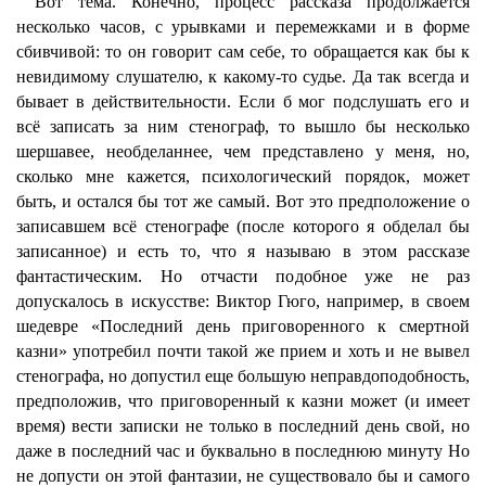
Вот тема. Конечно, процесс рассказа продолжается
несколько часов, с урывками и перемежками и в форме
сбивчивой: то он говорит сам себе, то обращается как бы к
невидимому слушателю, к какому-то судье. Да так всегда и
бывает в действительности. Если б мог подслушать его и
всё записать за ним стенограф, то вышло бы несколько
шершавее, необделаннее, чем представлено у меня, но,
сколько мне кажется, психологический порядок, может
быть, и остался бы тот же самый. Вот это предположение о
записавшем всё стенографе (после которого я обделал бы
записанное) и есть то, что я называю в этом рассказе
фантастическим. Но отчасти подобное уже не раз
допускалось в искусстве: Виктор Гюго, например, в своем
шедевре «Последний день приговоренного к смертной
казни» употребил почти такой же прием и хоть и не вывел
стенографа, но допустил еще большую неправдоподобность,
предположив, что приговоренный к казни может (и имеет
время) вести записки не только в последний день свой, но
даже в последний час и буквально в последнюю минуту Но
не допусти он этой фантазии, не существовало бы и самого