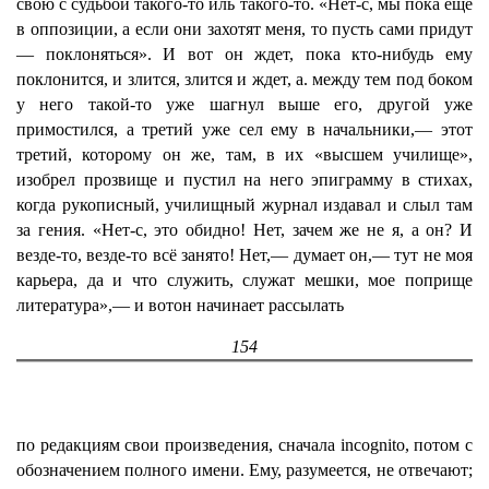
свою с судьбой такого-то иль такого-то. «Нет-с, мы пока еще
в оппозиции, а если они захотят меня, то пусть сами придут
— поклоняться». И вот он ждет, пока кто-нибудь ему
поклонится, и злится, злится и ждет, а. между тем под боком
у него такой-то уже шагнул выше его, другой уже
примостился, а третий уже сел ему в начальники,— этот
третий, которому он же, там, в их «высшем училище»,
изобрел прозвище и пустил на него эпиграмму в стихах,
когда рукописный, училищный журнал издавал и слыл там
за гения. «Нет-с, это обидно! Нет, зачем же не я, а он? И
везде-то, везде-то всё занято! Нет,— думает он,— тут не моя
карьера, да и что служить, служат мешки, мое поприще
литература»,— и вотон начинает рассылать
154
по редакциям свои произведения, сначала incognito, потом с
обозначением полного имени. Ему, разумеется, не отвечают;