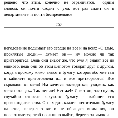
решено, что этим, конечно, не ограничатся,— одним
словом, он почти сходит с ума. вот раз сидит он в
департаменте, и почти беспредельное
157
негодование подымает его сердце на все и на всех: «О злые,
проклятые люди,— думает он,— ну можно ли так
притворяться! Ведь они знают же, что
это я,
знают все до
единого, ведь они об этом шепотом говорят друг с другом,
когда я прохожу мимо, знают и бумагу, которая обо мне там
в кабинете приготовлена и... и все притворяются! Все
скрывают от меня! Им хочется насладиться, увидеть, как
меня потащат... Так нет же! Нет же!» И вот он, час спустя,
случайно относит какую-то бумагу в кабинет его
превосходительства. Он входит, кладет почтительно бумагу
на стол, генерал занят и не обращает внимания, он
повертывается, чтоб неслышно выйти, берется за замок и —