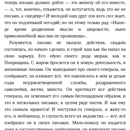
теперь письмо должно дойти — это жениху об его невесте,
— о, тот, конечно, откажется, он испугается, ведь это же не
письмо, а «шедевр»! И молодой наш друг изо всех сил знает,
что он подленький негодяй; но он этому только рад: «Ныне-
де время раздвоения мысли и широкости, ныне
прямолинейной мыслью не проживешь».
Разумеется, письмо не оказало действия, свадьба
состоялась, но начало сделано, и герой наш как бы напал на
свою карьеру. Его обуял своего рода мираж, как и
Поприщина. С жаром бросается он в новую деятельность, в
анонимные письма. Он выведывает про своего генерала, он
соображает, он изливает всё, что накопилось в нем за целые
годы неудовлетворенной службы, раздраженного
самолюбия, желчи, зависти. Он критикует все действия
генерала, он осмеивает его самым беспощадным образом, и
это в нескольких письмах, в целом ряде писем. И как ему
это сначала нравится! И поступки-то генерала, и жену-то
его, и любовницу, и глупость всего их ведомства — всё, всё
изобразил он в своих письмах. Мало-помалу он кидается
даже в государственные соображения, он компонует письмо