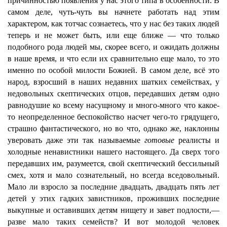
причинностью появления у нас этого типа в особенности. В
самом деле, чуть-чуть вы начнете работать над этим
характером, как тотчас сознаетесь, что у нас без таких людей
теперь и не может быть, или еще ближе — что только
подобного рода людей мы, скорее всего, и ожидать должны
в наше время, и что если их сравнительно еще мало, то это
именно по особой милости Божией. В самом деле, всё это
народ, взросший в наших недавних шатких семействах, у
недовольных скептических отцов, передавших детям одно
равнодушие ко всему насущному и много-много что какое-
то неопределенное беспокойство насчет чего-то грядущего,
страшно фантастического, но во что, однако же, наклонны
уверовать даже эти так называемые
готовые
реалисты и
холодные ненавистники нашего настоящего. Да сверх того
передавших им, разумеется, свой скептический бессильный
смех, хотя и мало сознательный, но всегда вседовольный.
Мало ли взросло за последние двадцать, двадцать пять лет
детей у этих гадких завистников, проживших последние
выкупные и оставивших детям нищету и завет подлости,—
разве мало таких семейств? И вот молодой человек