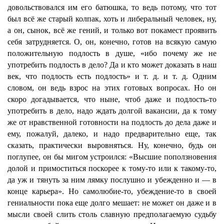
довольствовался им его батюшка, то ведь потому, что тот
был всё же старый колпак, хоть и либеральный человек, ну,
а он, сынок, всё же гений, и только вот покамест проявить
себя затрудняется. О, он, конечно, готов на всякую самую
положительную подлость в душе, «ибо почему же не
употребить подлость в дело? Да и кто может доказать в наш
век, что подлость есть подлость» и т. д. и т. д. Одним
словом, он ведь взрос на этих готовых вопросах. Но он
скоро догадывается, что ныне, чтоб даже и подлость-то
употребить в дело, надо ждать долгой вакансии, да к тому
же от нравственной готовности на подлость до дела даже и
ему, пожалуй, далеко, и надо предварительно еще, так
сказать, практически выровняться. Ну, конечно, будь он
поглупее, он бы мигом устроился: «Высшие поползновения
долой и примоститься поскорее к тому-то или к такому-то,
да уж и тянуть за ним лямку послушно и убежденно и — в
конце карьера». Но самолюбие-то, убеждение-то в своей
гениальности пока еще долго мешает: не может он даже и в
мысли своей слить столь славную предполагаемую судьбу