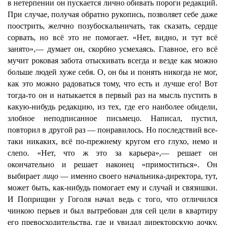
в нетерпении он пускается лично обивать пороги редакций.
При случае, получая обратно рукопись, позволяет себе даже
поострить, желчно позубоскальничать, так сказать, сердце
сорвать, но всё это не помогает. «Нет, видно, и тут всё
занято»,— думает он, скорбно усмехаясь. Главное, его всё
мучит роковая забота отыскивать всегда и везде как можно
больше людей хуже себя. О, он бы и понять никогда не мог,
как это можно радоваться тому, что есть и лучше его! Вот
тогда-то он и натыкается в первый раз на мысль пустить в
какую-нибудь редакцию, из тех, где его наиболее обидели,
злобное неподписанное письмецо. Написал, пустил,
повторил в другой раз — понравилось. Но последствий все-
таки никаких, всё по-прежнему кругом его глухо, немо и
слепо. «Нет, что ж это за карьера»,— решает он
окончательно и решает наконец «примоститься». Он
выбирает
лицо
— именно своего начальника-директора, тут,
может быть, как-нибудь помогает ему и случай и связишки.
И Поприщин у Гоголя начал ведь с того, что отличился
чинкою перьев и был вытребован для сей цели в квартиру
его превосходительства, где и увидал директорскую дочку,