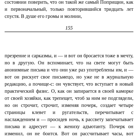
состоянии поверить, что он такой же самый Поприщин, как
и первоначальный, только повторившийся тридцать лет
спустя. В душе его громы и молнии,
155
презрение и сарказмы, и — и вот он бросается тоже в мечту,
но в другую. Он вспоминает, что на свете могут быть
анонимные письма и что они уже раз употреблены им, и —
вот он рискует свое письмецо, но уже не в журнальную
редакцию, а почище-с: он чувствует, что вступает в новый
практический фазис. О, как он запирается в своей каморке
от своей хозяйки, как трепещет, чтоб за ним не подглядели,
но он строчит, строчит, изменяя почерк, создает четыре
страницы клевет и ругательств, перечитывает с
наслаждением и — просидев ночь, к рассвету запечатывает
письма и адресует — к жениху адъютанту. Почерк он
изменил, он не боится. Вот он рассчитывает часы, вот