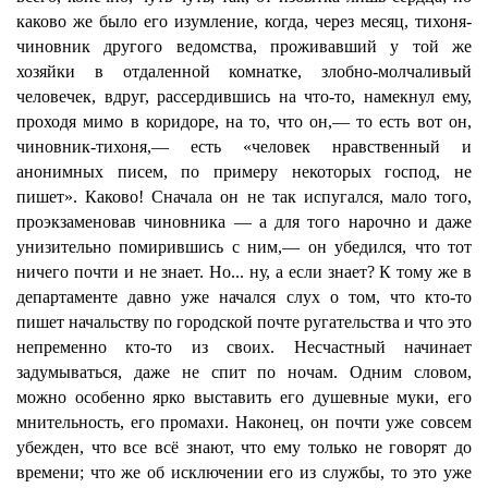
каково же было его изумление, когда, через месяц, тихоня-
чиновник другого ведомства, проживавший у той же
хозяйки в отдаленной комнатке, злобно-молчаливый
человечек, вдруг, рассердившись на что-то, намекнул ему,
проходя мимо в коридоре, на то, что он,— то есть вот он,
чиновник-тихоня,— есть «человек нравственный и
анонимных писем, по примеру некоторых господ, не
пишет». Каково! Сначала он не так испугался, мало того,
проэкзаменовав чиновника — а для того нарочно и даже
унизительно помирившись с ним,— он убедился, что тот
ничего почти и не знает. Но... ну, а если знает? К тому же в
департаменте давно уже начался слух о том, что кто-то
пишет начальству по городской почте ругательства и что это
непременно кто-то из своих. Несчастный начинает
задумываться, даже не спит по ночам. Одним словом,
можно особенно ярко выставить его душевные муки, его
мнительность, его промахи. Наконец, он почти уже совсем
убежден, что все всё знают, что ему только не говорят до
времени; что же об исключении его из службы, то это уже