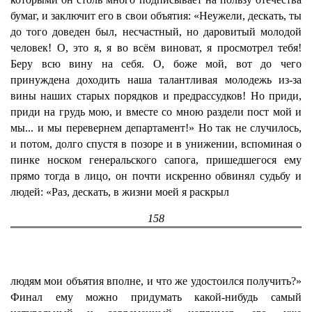
бумаг, и заключит его в свои объятия: «Неужели, дескать, ты
до того доведен был, несчастный, но даровитый молодой
человек! О, это я, я во всём виноват, я просмотрел тебя!
Беру всю вину на себя. О, боже мой, вот до чего
принуждена доходить наша талантливая молодежь из-за
вины наших старых порядков и предрассудков! Но приди,
приди на грудь мою, и вместе со мною раздели пост мой и
мы... и мы перевернем департамент!» Но так не случилось,
и потом, долго спустя в позоре и в унижении, вспоминая о
пинке носком генеральского сапога, пришедшегося ему
прямо тогда в лицо, он почти искренно обвинял судьбу и
людей: «Раз, дескать, в жизни моей я раскрыл
158
людям мои объятия вполне, и что же удостоился получить?»
Финал ему можно придумать какой-нибудь самый