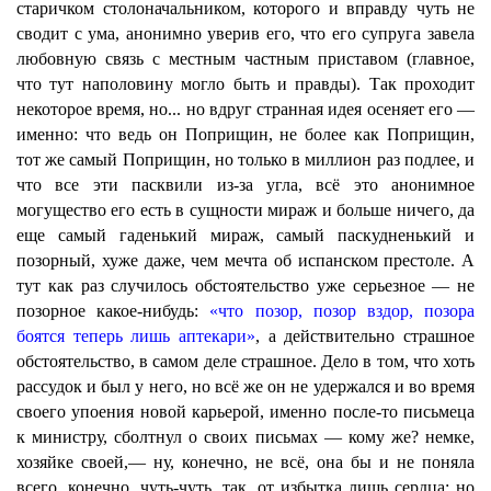
старичком столоначальником, которого и вправду чуть не
сводит с ума, анонимно уверив его, что его супруга завела
любовную связь с местным частным приставом (главное,
что тут наполовину могло быть и правды). Так проходит
некоторое время, но... но вдруг странная идея осеняет его —
именно: что ведь он Поприщин, не более как Поприщин,
тот же самый Поприщин, но только в миллион раз подлее, и
что все эти пасквили из-за угла, всё это анонимное
могущество его есть в сущности мираж и больше ничего, да
еще самый гаденький мираж, самый паскудненький и
позорный, хуже даже, чем мечта об испанском престоле. А
тут как раз случилось обстоятельство уже серьезное — не
позорное какое-нибудь:
«что позор, позор вздор, позора
боятся теперь лишь аптекари»
, а действительно страшное
обстоятельство, в самом деле страшное. Дело в том, что хоть
рассудок и был у него, но всё же он не удержался и во время
своего упоения новой карьерой, именно после-то письмеца
к министру, сболтнул о своих письмах — кому же? немке,
хозяйке своей,— ну, конечно, не всё, она бы и не поняла
всего, конечно, чуть-чуть, так, от избытка лишь сердца; но