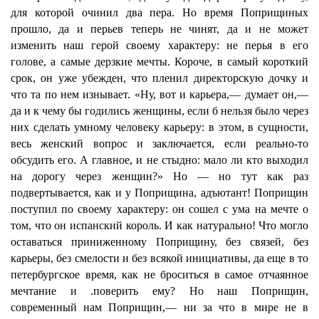
для которой очинил два пера. Но время Поприщиных
прошло, да и перьев теперь не чинят, да и не может
изменить наш герой своему характеру: не перья в его
голове, а самые дерзкие мечты. Короче, в самый короткий
срок, он уже убежден, что пленил директорскую дочку и
что та по нем изнывает. «Ну, вот и карьера,— думает он,—
да и к чему бы годились женщины, если б нельзя было через
них сделать умному человеку карьеру: в этом, в сущности,
весь женский вопрос и заключается, если реально-то
обсудить его. А главное, и не стыдно: мало ли кто выходил
на дорогу через женщин?» Но — но тут как раз
подвертывается, как и у Поприщина, адъютант! Поприщин
поступил по своему характеру: он сошел с ума на мечте о
том, что он испанский король. И как натурально! Что могло
оставаться приниженному Поприщину, без связей, без
карьеры, без смелости и без всякой инициативы, да еще в то
петербургское время, как не броситься в самое отчаянное
мечтание и .поверить ему? Но наш Поприщин,
современный нам Поприщин,— ни за что в мире не в