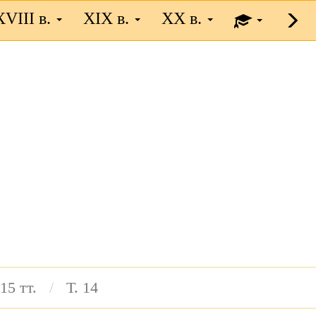
XVIII в.
XIX в.
XX в.
15 тт.
Т. 14