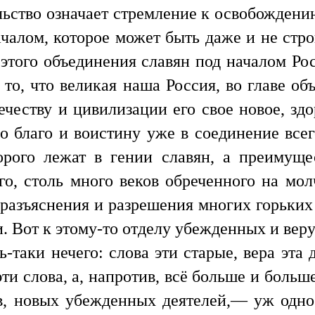
ьство означает стремление к освобождени
алом, которое может быть даже и не стро
этого объединения славян под началом Рос
то, что великая наша Россия, во главе об
ечеству и цивилизации его свое новое, з
во благо и воистину уже в соединение все
рого лежат в гении славян, а преимуще
его, столь много веков обреченного на мол
 разъяснения и разрешения многих горьки
. Вот к этому-то отделу убежденных и вер
ь-таки нечего: слова эти старые, вера эта 
эти слова, а, напротив, всё больше и больш
в, новых убежденных деятелей,— уж одно 