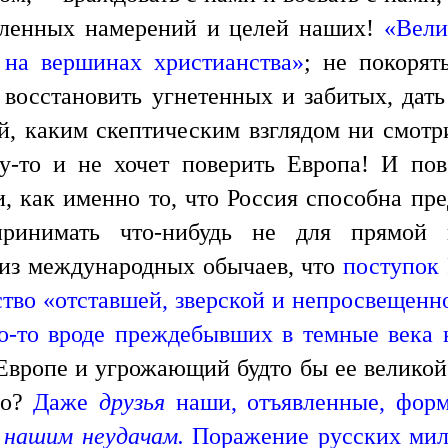
явленных намерений и целей наших!
«Вели
 на вершинах христианства»
; не покорят
, восстановить угнетенных и забитых, дат
ай, каким скептическим взглядом ни смотри
му-то и не хочет поверить Европа! И пов
, как именно то, что Россия способна пре
принимать что-нибудь не для прямой
из международных обычаев, что
поступок 
рство «отставшей, зверской и непросвещен
то-то вроде преждебывших в темные века 
Европе и угрожающий будто бы ее великой 
но?
Даже
друзья
наши, отъявленные, форме
 нашим неудачам.
Поражение русских мил