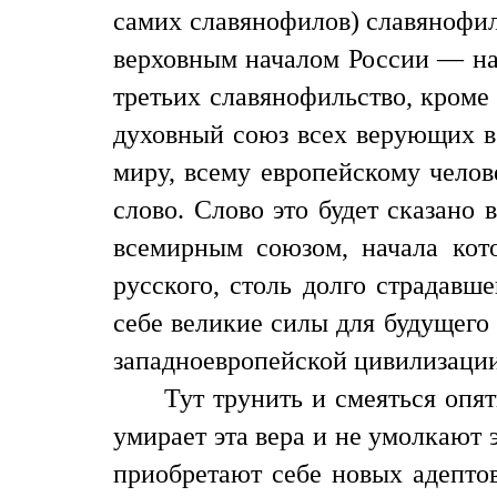
самих славянофилов) славянофил
верховным началом России — нач
третьих славянофильство, кроме 
духовный союз всех верующих в 
миру, всему европейскому челов
слово. Слово это будет сказано 
всемирным союзом, начала кото
русского, столь долго страдавш
себе великие силы для будущего
западноевропейской цивилизации
Тут трунить и смеяться опят
умирает эта вера и не умолкают 
приобретают себе новых адепто