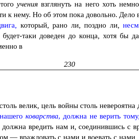
этого
учения
взглянуть на него хоть немно
и к нему. Но об этом пока довольно. Дело 
вига,
который, рано ли, поздно ли,
несм
будет-таки доведен до конца, хотя бы д
менно в
230
столь велик, цель войны столь невероятна
 нашего
коварства,
должна не верить тому
и должна вредить нам и, соединившись с в
,— враждовать с нами и воевать с нами, 