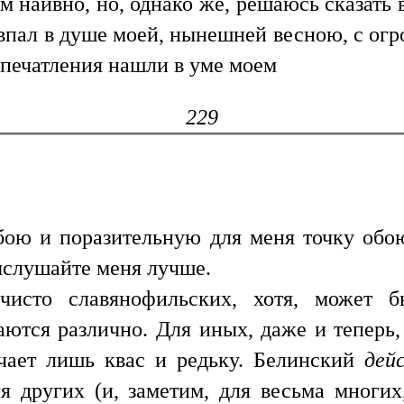
 наивно, но, однако же, решаюсь сказать в
овпал в душе моей, нынешней весною, с ог
впечатления нашли в уме моем
229
бою и поразительную для меня точку обо
ыслушайте меня лучше.
исто славянофильских, хотя, может б
тся различно. Для иных, даже и теперь, 
ачает лишь квас и редьку. Белинский
дей
я других (и, заметим, для весьма многих