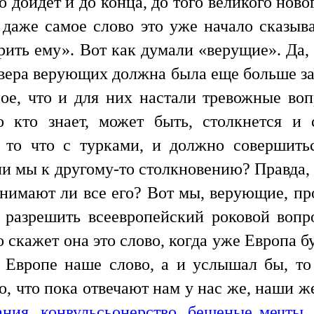
 дойдет и до конца, до того великого новог
 даже самое слово это уже начало сказыв
ерить ему». Вот как думали «верущие». Да
, вера верующих должна была еще больше за
ое, что и для них настали тревожные во
о кто знает, может быть, столкнется 
то что с турками, и должно совершитьс
и мы к другому-то столкновению? Правда, с
понимают ли все его? Вот мы, верующие, п
 разрешить всеевропейский роковой вопр
то скажет она это слово, когда уже Европа б
Европе наше слово, а и услышал бы, то 
ко, что пока отвечают нам у нас же, наши 
ания, конвульсьонерство, бешеные мечты,