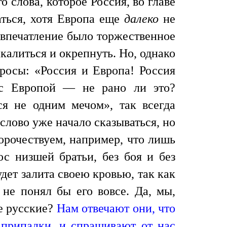
о слова, которое Россия, во главе
аться, хотя Европа еще
далеко
не
, впечатление было торжественное
калиться и окрепнуть. Но, однако
просы: «Россия и Европа! Россия
и с Европой — не рано ли это?
я не одним мечом», так всегда
лово уже начало сказываться, но
ророчествуем, например, что лишь
ос низшей братьи, без боя и без
удет залита своею кровью, так как
не понял бы его вовсе. Да, мы,
же русские?
Нам отвечают они, что
 припадки, и спрашивают от нас