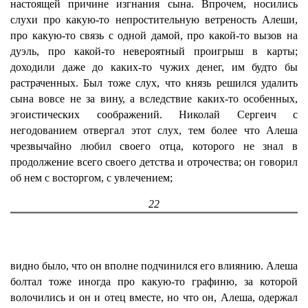
настоящей причине изгнания сына. Впрочем, носились
слухи про какую-то непростительную ветреность Алеши,
про какую-то связь с одной дамой, про какой-то вызов на
дуэль, про какой-то невероятный проигрыш в карты;
доходили даже до каких-то чужих денег, им будто бы
растраченных. Был тоже слух, что князь решился удалить
сына вовсе не за вину, а вследствие каких-то особенных,
эгоистических соображений. Николай Сергеич с
негодованием отвергал этот слух, тем более что Алеша
чрезвычайно любил своего отца, которого не знал в
продолжение всего своего детства и отрочества; он говорил
об нем с восторгом, с увлечением;
22
видно было, что он вполне подчинился его влиянию. Алеша
болтал тоже иногда про какую-то графиню, за которой
волочились и он и отец вместе, но что он, Алеша, одержал