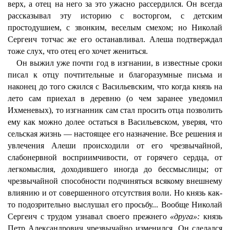
верх, а отец на него за это ужасно рассердился. Он всегда
рассказывал эту историю с восторгом, с детским
простодушием, с звонким, веселым смехом; но Николай
Сергеич тотчас же его останавливал. Алеша подтверждал
тоже слух, что отец его хочет жениться.
Он выжил уже почти год в изгнании, в известные сроки
писал к отцу почтительные и благоразумные письма и
наконец до того сжился с Васильевским, что когда князь на
лето сам приехал в деревню (о чем заранее уведомил
Ихменевых), то изгнанник сам стал просить отца позволить
ему как можно долее остаться в Васильевском, уверяя, что
сельская жизнь — настоящее его назначение. Все решения и
увлечения Алеши происходили от его чрезвычайной,
слабонервной восприимчивости, от горячего сердца, от
легкомыслия, доходившего иногда до бессмыслицы; от
чрезвычайной способности подчиняться всякому внешнему
влиянию и от совершенного отсутствия воли. Но князь как-
то подозрительно выслушал его просьбу... Вообще Николай
Сергеич с трудом узнавал своего прежнего
«друга»:
князь
Петр Александрович чрезвычайно изменился. Он сделался