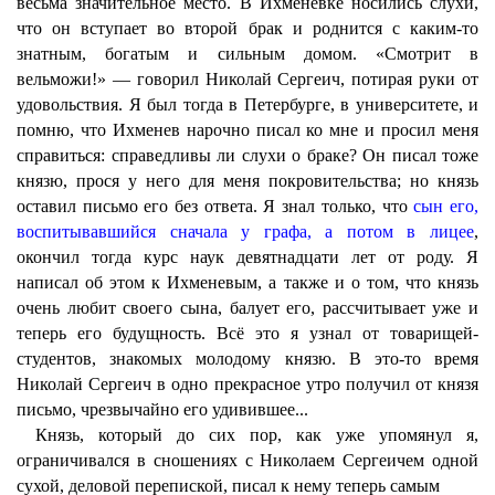
весьма значительное место. В Ихменевке носились слухи,
что он вступает во второй брак и роднится с каким-то
знатным, богатым и сильным домом. «Смотрит в
вельможи!» — говорил Николай Сергеич, потирая руки от
удовольствия. Я был тогда в Петербурге, в университете, и
помню, что Ихменев нарочно писал ко мне и просил меня
справиться: справедливы ли слухи о браке? Он писал тоже
князю, прося у него для меня покровительства; но князь
оставил письмо его без ответа. Я знал только, что
сын его,
воспитывавшийся сначала у графа, а потом в лицее
,
окончил тогда курс наук девятнадцати лет от роду. Я
написал об этом к Ихменевым, а также и о том, что князь
очень любит своего сына, балует его, рассчитывает уже и
теперь его будущность. Всё это я узнал от товарищей-
студентов, знакомых молодому князю. В это-то время
Николай Сергеич в одно прекрасное утро получил от князя
письмо, чрезвычайно его удивившее...
Князь, который до сих пор, как уже упомянул я,
ограничивался в сношениях с Николаем Сергеичем одной
сухой, деловой перепиской, писал к нему теперь самым