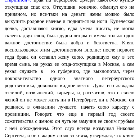
откупщика спас его. Откупщик, конечно, обманул его на
приданом, но все-таки на деньги жены можно было
выкупить родовое именье и подняться на ноги. Купеческая
дочка, доставшаяся князю, едва умела писать, не могла
склеить двух слов, была дурна лицом и имела только одно
важное достоинство: была добра и безответна. Князь
воспользовался этим достоинством вполне: после первого
года брака он оставил жену свою, родившую ему в это
время сына, на руках ее отца-откупщика в Москве, а сам
уехал служить в —ю губернию, где выхлопотал, через
покровительство одного знатного петербургского
родственника, довольно видное место. Душа его жаждала
отличий, возвышений, карьеры, и, рассчитав, что с своею
женой он не может жить ни в Петербурге, ни в Москве, он
решился, в ожидании лучшего, начать свою карьеру с
провинции. Говорят, что еще в первый год своего
сожительства с женою он чуть не замучил ее своим грубым
с ней обхождением. Этот слух всегда возмущал Николая
Сергеича, и он с жаром стоял за князя, утверждая, что князь