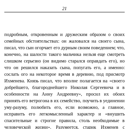
21
подробным, откровенным и дружеским образом о своих
семейных обстоятельствах: он жаловался на своего сына,
писал, что сын огорчает его дурным своим поведением; что,
конечно, на шалости такого мальчика нельзя еще смотреть
слишком серьезно (он видимо старался оправдать его), но
что он решился наказать сына, попугать его, а именно:
сослать ого на некоторое время в деревню, под присмотр
Ихменева. Князь писал, что вполне полагается на «своего
добрейшего, благороднейшего Николая Сергеевича и в
особенности на Анну Андреевну», просил их обоих
принять его ветрогона в их семейство, поучить в уединении
уму-разуму, полюбить его, если возможно, а главное,
исправить его легкомысленный характер и «внушить
спасительные и строгие правила, столь необходимые в
человеческой жизни». Разумеется, старик Ихменев с