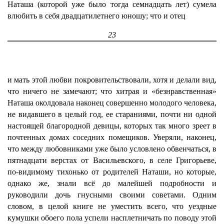
Наташа (которой уже было тогда семнадцать лет) сумела
влюбить в себя двадцатилетнего юношу; что и отец
23
и мать этой любви покровительствовали, хотя и делали вид,
что ничего не замечают; что хитрая и «безнравственная»
Наташа околдовала наконец совершенно молодого человека,
не видавшего в целый год, ее стараниями, почти ни одной
настоящей благородной девицы, которых так много зреет в
почтенных домах соседних помещиков. Уверяли, наконец,
что между любовниками уже было условлено обвенчаться, в
пятнадцати верстах от Васильевского, в селе Григорьеве,
по-видимому тихонько от родителей Наташи, но которые,
однако же, знали всё до малейшей подробности и
руководили дочь гнусными своими советами. Одним
словом, в целой книге не уместить всего, что уездные
кумушки обоего пола успели насплетничать по поводу этой