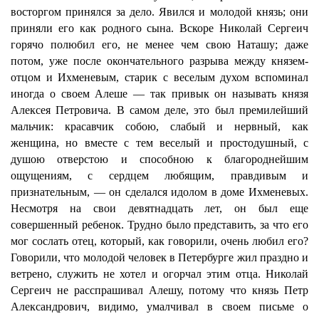
восторгом принялся за дело. Явился и молодой князь; они
приняли его как родного сына. Вскоре Николай Сергеич
горячо полюбил его, не менее чем свою Наташу; даже
потом, уже после окончательного разрыва между князем-
отцом и Ихменевым, старик с веселым духом вспоминал
иногда о своем Алеше — так привык он называть князя
Алексея Петровича. В самом деле, это был премилейший
мальчик: красавчик собою, слабый и нервный, как
женщина, но вместе с тем веселый и простодушный, с
душою отверстою и способною к благороднейшим
ощущениям, с сердцем любящим, правдивым и
признательным, — он сделался идолом в доме Ихменевых.
Несмотря на свои девятнадцать лет, он был еще
совершенный ребенок. Трудно было представить, за что его
мог сослать отец, который, как говорили, очень любил его?
Говорили, что молодой человек в Петербурге жил праздно и
ветрено, служить не хотел и огорчал этим отца. Николай
Сергеич не расспрашивал Алешу, потому что князь Петр
Александрович, видимо, умалчивал в своем письме о