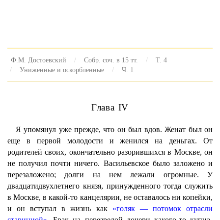
Ф.М. Достоевский
Собр. соч. в 15 тт.
Т. 4
Униженные и оскорбленные
Ч. 1
Глава IV
Я упомянул уже прежде, что он был вдов. Женат был он
еще в первой молодости и женился на деньгах. От
родителей своих, окончательно разорившихся в Москве, он
не получил почти ничего. Васильевское было заложено и
перезаложено; долги на нем лежали огромные. У
двадцатидвухлетнего князя, принужденного тогда служить
в Москве, в какой-то канцелярии, не оставалось ни копейки,
и он вступал в жизнь как
«голяк — потомок отрасли
старинной».
Брак на перезрелой дочери какого-то купца-