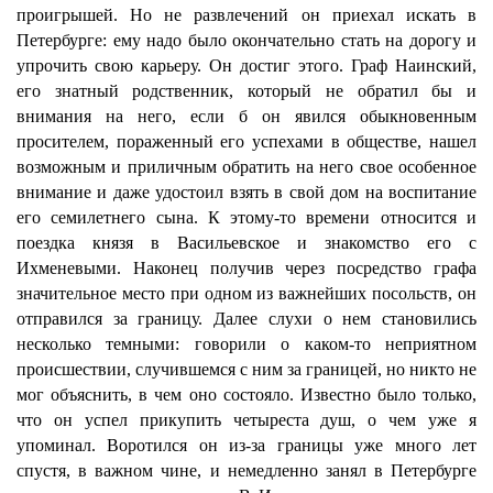
проигрышей. Но не развлечений он приехал искать в
Петербурге: ему надо было окончательно стать на дорогу и
упрочить свою карьеру. Он достиг этого. Граф Наинский,
его знатный родственник, который не обратил бы и
внимания на него, если б он явился обыкновенным
просителем, пораженный его успехами в обществе, нашел
возможным и приличным обратить на него свое особенное
внимание и даже удостоил взять в свой дом на воспитание
его семилетнего сына. К этому-то времени относится и
поездка князя в Васильевское и знакомство его с
Ихменевыми. Наконец получив через посредство графа
значительное место при одном из важнейших посольств, он
отправился за границу. Далее слухи о нем становились
несколько темными: говорили о каком-то неприятном
происшествии, случившемся с ним за границей, но никто не
мог объяснить, в чем оно состояло. Известно было только,
что он успел прикупить четыреста душ, о чем уже я
упоминал. Воротился он из-за границы уже много лет
спустя, в важном чине, и немедленно занял в Петербурге