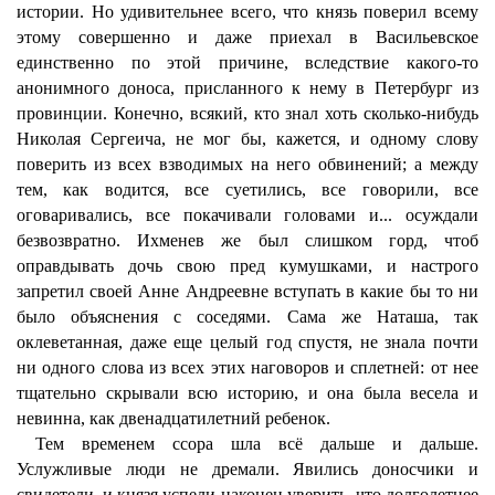
истории. Но удивительнее всего, что князь поверил всему
этому совершенно и даже приехал в Васильевское
единственно по этой причине, вследствие какого-то
анонимного доноса, присланного к нему в Петербург из
провинции. Конечно, всякий, кто знал хоть сколько-нибудь
Николая Сергеича, не мог бы, кажется, и одному слову
поверить из всех взводимых на него обвинений; а между
тем, как водится, все суетились, все говорили, все
оговаривались, все покачивали головами и... осуждали
безвозвратно. Ихменев же был слишком горд, чтоб
оправдывать дочь свою пред кумушками, и настрого
запретил своей Анне Андреевне вступать в какие бы то ни
было объяснения с соседями. Сама же Наташа, так
оклеветанная, даже еще целый год спустя, не знала почти
ни одного слова из всех этих наговоров и сплетней: от нее
тщательно скрывали всю историю, и она была весела и
невинна, как двенадцатилетний ребенок.
Тем временем ссора шла всё дальше и дальше.
Услужливые люди не дремали. Явились доносчики и
свидетели, и князя успели наконец уверить, что долголетнее