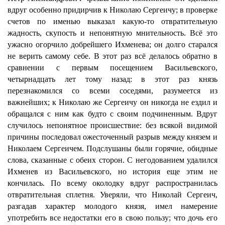
вдруг особенно придирчив к Николаю Сергеичу; в проверке
счетов по именью выказал какую-то отвратительную
жадность, скупость и непонятную мнительность. Всё это
ужасно огорчило добрейшего Ихменева; он долго старался
не верить самому себе. В этот раз всё делалось обратно в
сравнении с первым посещением Васильевского,
четырнадцать лет тому назад: в этот раз князь
перезнакомился со всеми соседями, разумеется из
важнейших; к Николаю же Сергеичу он никогда не ездил и
обращался с ним как будто с своим подчиненным. Вдруг
случилось непонятное происшествие: без всякой видимой
причины последовал ожесточенный разрыв между князем и
Николаем Сергеичем. Подслушаны были горячие, обидные
слова, сказанные с обеих сторон. С негодованием удалился
Ихменев из Васильевского, но история еще этим не
кончилась. По всему околодку вдруг распространилась
отвратительная сплетня. Уверяли, что Николай Сергеич,
разгадав характер молодого князя, имел намерение
употребить все недостатки его в свою пользу; что дочь его