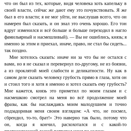
что он был из тех, которые, видя человека хоть капельку в
своей власти, сейчас же дают ему это почувствовать. Я же
был в его власти; я не мог уйти, не выслушав всего, что он
намерен был сказать, и он знал это очень хорошо. Его тон
вдруг изменился и всё больше и больше переходил в нагло
фамильярный и насмешливый). — Вы не ошиблись, князь; я
именно за этим и приехал, иначе, право, не стал бы сидеть...
так поздно.
Мне хотелось сказать: иначе ни за что бы не остался с
вами, но я не сказал и перевернул по-другому, не из боязни,
а из проклятой моей слабости и деликатности. Ну как в
самом деле сказать человеку грубость прямо в глаза, хотя он
и стоил того и хотя я именно и хотел сказать ему грубость?
Мне кажется, князь это приметил по моим глазам и с
насмешкою смотрел на меня во всё продолжение моей
фразы, как бы наслаждаясь моим малодушием и точно
подзадоривая меня своим взглядом: «А что, не посмел,
сбрендил, то-то, брат!» Это наверно так было, потому что
он, когда я кончил, расхохотался и с какой-то