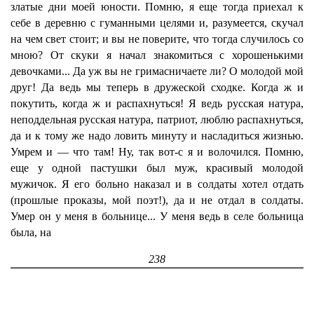
златые дни моей юности. Помню, я еще тогда приехал к
себе в деревню с гуманными целями и, разумеется, скучал
на чем свет стоит; и вы не поверите, что тогда случилось со
мною? От скуки я начал знакомиться с хорошенькими
девочками... Да уж вы не гримасничаете ли? О молодой мой
друг! Да ведь мы теперь в дружеской сходке. Когда ж и
покутить, когда ж и распахнуться! Я ведь русская натура,
неподдельная русская натура, патриот, люблю распахнуться,
да и к тому же надо ловить минуту и насладиться жизнью.
Умрем и — что там! Ну, так вот-с я и волочился. Помню,
еще у одной пастушки был муж, красивый молодой
мужичок. Я его больно наказал и в солдаты хотел отдать
(прошлые проказы, мой поэт!), да и не отдал в солдаты.
Умер он у меня в больнице... У меня ведь в селе больница
была, на
238