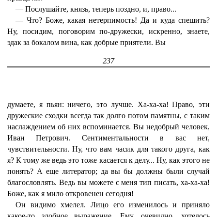
— Послушайте, князь, теперь поздно, и, право...
— Что? Боже, какая нетерпимость! Да и куда спешить?
Ну, посидим, поговорим по-дружески, искренно, знаете,
эдак за бокалом вина, как добрые приятели. Вы
237
думаете, я пьян: ничего, это лучше. Ха-ха-ха! Право, эти
дружеские сходки всегда так долго потом памятны, с таким
наслаждением об них вспоминается. Вы недобрый человек,
Иван Петрович. Сентиментальности в вас нет,
чувствительности. Ну, что вам часик для такого друга, как
я? К тому же ведь это тоже касается к делу... Ну, как этого не
понять? А еще литератор; да вы бы должны были случай
благословлять. Ведь вы можете с меня тип писать, ха-ха-ха!
Боже, как я мило откровенен сегодня!
Он видимо хмелел. Лицо его изменилось и приняло
какое-то злобное выражение. Ему, очевидно, хотелось