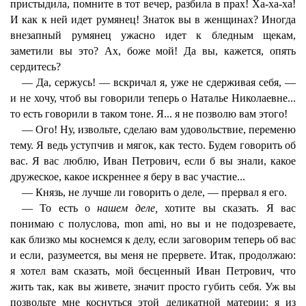
пристыдила, помните в тот вечер, разбила в прах! Ха-ха-ха!
И как к ней идет румянец! Знаток вы в женщинах? Иногда
внезапный румянец ужасно идет к бледным щекам,
заметили вы это? Ах, боже мой! Да вы, кажется, опять
сердитесь?
— Да, сержусь! — вскричал я, уже не сдерживая себя, —
и не хочу, чтоб вы говорили теперь о Наталье Николаевне...
то есть говорили в таком тоне. Я... я не позволю вам этого!
— Ого! Ну, извольте, сделаю вам удовольствие, переменю
тему. Я ведь уступчив и мягок, как тесто. Будем говорить об
вас. Я вас люблю, Иван Петрович, если б вы знали, какое
дружеское, какое искреннее я беру в вас участие...
— Князь, не лучше ли говорить о деле, — прервал я его.
— То есть о
нашем деле,
хотите вы сказать. Я вас
понимаю с полуслова, mon ami, но вы и не подозреваете,
как близко мы коснемся к делу, если заговорим теперь об вас
и если, разумеется, вы меня не прервете. Итак, продолжаю:
я хотел вам сказать, мой бесценный Иван Петрович, что
жить так, как вы живете, значит просто губить себя. Уж вы
позвольте мне коснуться этой деликатной материи; я из