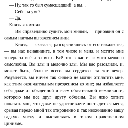
— Ну, так то был сумасшедший, а вы...
— Себе на уме?
— Да.
Князь захохотал.
— Вы справедливо судите, мой милый, — прибавил он с
самым наглым выражением лица.
— Князь, — сказал я, разгорячившись от его нахальства,
— вы нас ненавидите, в том числе и меня, и мстите мне
теперь за всё и за всех. Всё это в вас из самого мелкого
самолюбия. Вы злы и мелочно злы. Мы вас разозлили, и,
может быть, больше всего вы сердитесь за тот вечер.
Разумеется, вы ничем так сильно не могли отплатить мне,
как этим окончательным презрением ко мне; вы избавляете
себя даже от обыденной и всем обязательной вежливости,
которою мы все друг другу обязаны. Вы ясно хотите
показать мне, что даже не удостоиваете постыдиться меня,
срывая передо мной так откровенно и так неожиданно вашу
гадкую маску и выставляясь в таком нравственном
цинизме...