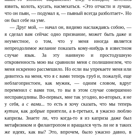
язвить, колоть, кусать, насмехаться. «Это отчасти и лучше,
что он пьян, — подумал я, — пьяный всегда разболтает». Но
он был себе на уме.
— Друг мой, — начал он, видимо наслаждаясь собою, —
я сделал вам сейчас одно признание, может быть даже и
неуместное, о том, что у меня иногда является
непреодолимое желание показать кому-нибудь в известном
случае язык. За эту наивную и простодушную
откровенность мою вы сравнили меня с полишинелем, что
меня искренно рассмешило. Но если вы упрекаете меня или
дивитесь на меня, что я с вами теперь груб и, пожалуй, еще
неблагопристоен, как мужик, — одним словом, вдруг
переменил с вами тон, то вы в этом случае совершенно
несправедливы. Во-первых, мне так угодно, во-вторых, я не
у себя, а
с вами...
то есть я хочу сказать, что мы теперь
кутим,
как добрые приятели, а в-третьих, я ужасно люблю
капризы. Знаете ли, что когда-то я из каприза даже был
метафизиком и филантропом и вращался чуть ли не в таких
же идеях, как вы? Это, впрочем, было ужасно давно, в