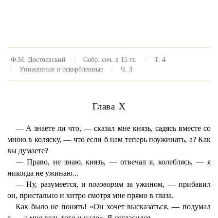
Ф.М. Достоевский
Собр. соч. в 15 тт.
Т. 4
Униженные и оскорбленные
Ч. 3
Глава X
— А знаете ли что, — сказал мне князь, садясь вместе со
мною в коляску, — что если б нам теперь поужинать, а? Как
вы думаете?
— Право, не знаю, князь, — отвечал я, колеблясь, — я
никогда не ужинаю...
— Ну, разумеется, и
поговорим
за ужином, — прибавил
он, пристально и хитро смотря мне прямо в глаза.
Как было не понять! «Он хочет высказаться, — подумал
я, — а мне ведь того и надо». Я согласился.