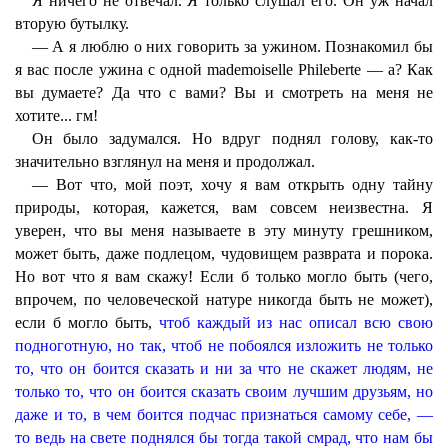
Я ничего не отвечал. Я только слушал его. Он уж начал
вторую бутылку.
— А я люблю о них говорить за ужином. Познакомил бы
я вас после ужина с одной mademoiselle Phileberte — а? Как
вы думаете? Да что с вами? Вы и смотреть на меня не
хотите... гм!
Он было задумался. Но вдруг поднял голову, как-то
значительно взглянул на меня и продолжал.
— Вот что, мой поэт, хочу я вам открыть одну тайну
природы, которая, кажется, вам совсем неизвестна. Я
уверен, что вы меня называете в эту минуту грешником,
может быть, даже подлецом, чудовищем разврата и порока.
Но вот что я вам скажу! Если б только могло быть (чего,
впрочем, по человеческой натуре никогда быть не может),
если б могло быть,
чтоб каждый из нас описал всю свою
подноготную, но так, чтоб не побоялся изложить не только
то, что он боится сказать и ни за что не скажет людям, не
только то, что он боится сказать своим лучшим друзьям, но
даже и то, в чем боится подчас признаться самому себе, —
то ведь на свете поднялся бы тогда такой смрад, что нам бы