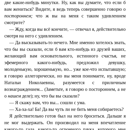
две какие-нибудь минутки. Ну, как вы думаете, что если б
вам жениться? Видите, я ведь теперь совершенно говорю о
постороннем;
что ж вы на меня с таким удивлением
смотрите?
— Жду, когда вы всё кончите, — отвечал я, действительно
смотря на него с удивлением.
— Да высказывать-то нечего. Мне именно хотелось знать,
что бы вы сказали, если б вам кто-нибудь из друзей ваших,
желающий вам основательного, истинного счастья, не
эфемерного какого-нибудь, предложил девушку,
молоденькую, хорошенькую, но... уже кое-что испытавшую;
я говорю аллегорически, но вы меня понимаете, ну, вроде
Натальи Николаевны, разумеется с приличным
вознаграждением... (Заметьте, я говорю о постороннем, а не
о
нашем
деле); ну, что бы вы сказали?
— Я скажу вам, что вы... сошли с ума.
— Ха-ха-ха! Ба! Да вы чуть ли не бить меня собираетесь?
Я действительно готов был на него броситься. Дальше я
не мог выдержать. Он производил на меня впечатление
какого-то гада, какого-то огромного паука, которого мне