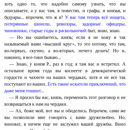
хоть одно то, что надобно самому узнать, что вы
описываете, а у вас там, в повестях, и графы, и князья, и
будуары... впрочем, что ж я?
У вас там теперь всё нищета,
потерянные шинели, ревизоры, задорные офицеры,
чиновники, старые годы и раскольничий
быт, знаю, знаю.
— Но вы ошибаетесь, князь; если я не хожу в так
называемый вами «высший круг», то это потому, что там,
во-первых, скучно, а во-вторых, нечего делать! Но и,
наконец, я все-таки бываю...
— Знаю, у князя Р., раз в год; я там вас и встретил. А
остальное время года вы коснеете в демократической
гордости и чахнете на ваших чердаках, хотя и не все так
поступают из ваших.
Есть такие искатели приключений, что
даже меня тошнит
...
— Я просил бы вас, князь, переменить этот разговор и не
возвращаться к нам на чердаки.
— Ах, боже мой, вот вы и обиделись. Впрочем, сами же
вы позволили мне говорить с вами дружелюбно. Но,
виноват, я ничем еще не заслужил вашей дружбы. Вино