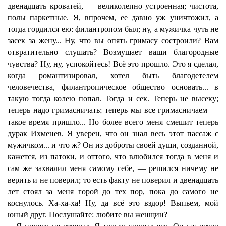
двенадцать кроватей, — великолепно устроенная; чистота,
полы паркетные. Я, впрочем, ее давно уж уничтожил, а
тогда гордился ею: филантропом был; ну, а мужичка чуть не
засек за жену... Ну, что вы опять гримасу состроили? Вам
отвратительно слушать? Возмущает ваши благородные
чувства? Ну, ну, успокойтесь! Всё это прошло. Это я сделал,
когда романтизировал, хотел быть благодетелем
человечества, филантропическое общество основать... в
такую тогда колею попал. Тогда и сек. Теперь не высеку;
теперь надо гримасничать; теперь мы все гримасничаем —
такое время пришло... Но более всего меня смешит теперь
дурак Ихменев. Я уверен, что он знал весь этот пассаж с
мужичком... и что ж? Он из доброты своей души, созданной,
кажется, из патоки, и оттого, что влюбился тогда в меня и
сам же захвалил меня самому себе, — решился ничему не
верить и не поверил; то есть факту не поверил и двенадцать
лет стоял за меня горой до тех пор, пока до самого не
коснулось. Ха-ха-ха! Ну, да всё это вздор! Выпьем, мой
юный друг. Послушайте: любите вы женщин?