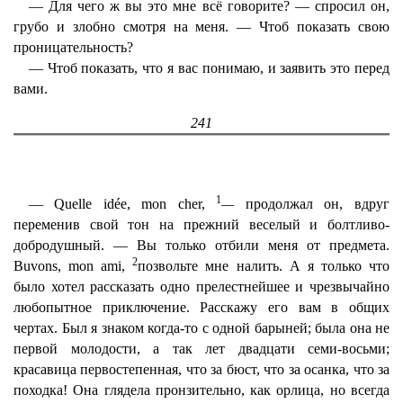
— Для чего ж вы это мне всё говорите? — спросил он,
грубо и злобно смотря на меня. — Чтоб показать свою
проницательность?
— Чтоб показать, что я вас понимаю, и заявить это перед
вами.
241
1
— Quelle idée, mon cher,
—
продолжал он, вдруг
переменив свой тон на прежний веселый и болтливо-
добродушный. — Вы только отбили меня от предмета.
2
Buvons, mon ami,
позвольте мне налить. А я только что
было хотел рассказать одно прелестнейшее и чрезвычайно
любопытное приключение. Расскажу его вам в общих
чертах. Был я знаком когда-то с одной барыней; была она не
первой молодости, а так лет двадцати семи-восьми;
красавица первостепенная, что за бюст, что за осанка, что за
походка! Она глядела пронзительно, как орлица, но всегда