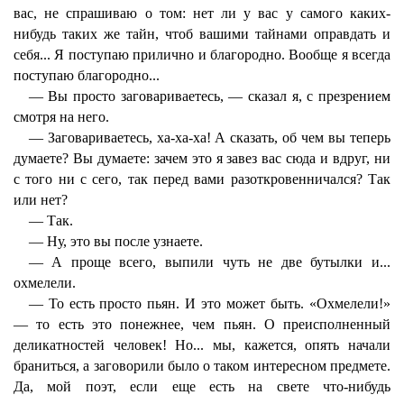
вас, не спрашиваю о том: нет ли у вас у самого каких-
нибудь таких же тайн, чтоб вашими тайнами оправдать и
себя... Я поступаю прилично и благородно. Вообще я всегда
поступаю благородно...
— Вы просто заговариваетесь, — сказал я, с презрением
смотря на него.
— Заговариваетесь, ха-ха-ха! А сказать, об чем вы теперь
думаете? Вы думаете: зачем это я завез вас сюда и вдруг, ни
с того ни с сего, так перед вами разоткровенничался? Так
или нет?
— Так.
— Ну, это вы после узнаете.
— А проще всего, выпили чуть не две бутылки и...
охмелели.
— То есть просто пьян. И это может быть. «Охмелели!»
— то есть это понежнее, чем пьян. О преисполненный
деликатностей человек! Но... мы, кажется, опять начали
браниться, а заговорили было о таком интересном предмете.
Да, мой поэт, если еще есть на свете что-нибудь