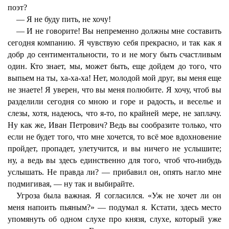
поэт?
— Я не буду пить, не хочу!
— И не говорите! Вы непременно должны мне составить
сегодня компанию. Я чувствую себя прекрасно, и так как я
добр до сентиментальности, то и не могу быть счастливым
один. Кто знает, мы, может быть, еще дойдем до того, что
выпьем на ты, ха-ха-ха! Нет, молодой мой друг, вы меня еще
не знаете! Я уверен, что вы меня полюбите. Я хочу, чтоб вы
разделили сегодня со мною и горе и радость, и веселье и
слезы, хотя, надеюсь, что я-то, по крайней мере, не заплачу.
Ну как же, Иван Петрович? Ведь вы сообразите только, что
если не будет того, что мне хочется, то всё мое вдохновение
пройдет, пропадет, улетучится, и вы ничего не услышите;
ну, а ведь вы здесь единственно для того, чтоб что-нибудь
услышать. Не правда ли? — прибавил он, опять нагло мне
подмигивая, — ну так и выбирайте.
Угроза была важная. Я согласился. «Уж не хочет ли он
меня напоить пьяным?» — подумал я. Кстати, здесь место
упомянуть об одном слухе про князя, слухе, который уже