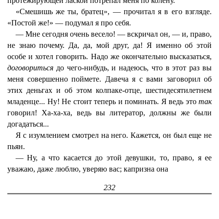
протежирующей лаской потрепал меня по колену.
«Смешишь же ты, братец», — прочитал я в его взгляде.
«Постой же!» — подумал я про себя.
— Мне сегодня очень весело! — вскричал он, — и, право,
не знаю почему. Да, да, мой друг, да! Я именно об этой
особе и хотел говорить. Надо же окончательно высказаться,
договориться
до чего-нибудь, и надеюсь, что в этот раз вы
меня совершенно поймете. Давеча я с вами заговорил об
этих деньгах и об этом колпаке-отце, шестидесятилетнем
младенце... Ну! Не стоит теперь и поминать. Я ведь это
так
говорил! Ха-ха-ха, ведь вы литератор, должны же были
догадаться...
Я с изумлением смотрел на него. Кажется, он был еще не
пьян.
— Ну, а что касается до этой девушки, то, право, я ее
уважаю, даже люблю, уверяю вас; капризна она
232