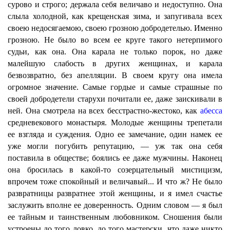
сурово и строго; держала себя величаво и недоступно. Она
слыла холодной, как крещенская зима, и запугивала всех
своею недосягаемою, своею грозною добродетелью. Именно
грозною. Не было во всем ее круге такого нетерпимого
судьи, как она. Она карала не только порок, но даже
малейшую слабость в других женщинах, и карала
безвозвратно, без апелляции. В своем кругу она имела
огромное значение. Самые гордые и самые страшные по
своей добродетели старухи почитали ее, даже заискивали в
ней. Она смотрела на всех бесстрастно-жестоко, как
абесса
средневекового монастыря. Молодые женщины трепетали
ее взгляда и суждения. Одно ее замечание, один намек ее
уже могли погубить репутацию, — уж так она себя
поставила в обществе; боялись ее даже мужчины. Наконец
она бросилась в какой-то созерцательный мистицизм,
впрочем тоже спокойный и величавый... И что ж? Не было
развратницы развратнее этой женщины, и я имел счастье
заслужить вполне ее доверенность. Одним словом — я был
ее тайным и таинственным любовником. Сношения были
устроены до того ловко, до того мастерски, что даже никто