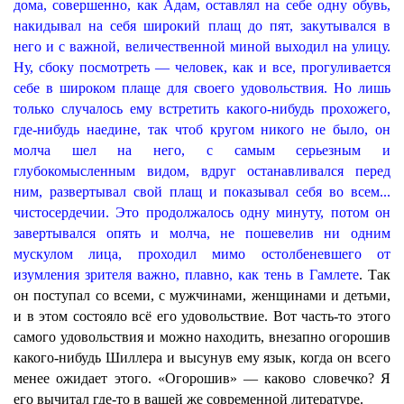
дома, совершенно, как Адам, оставлял на себе одну обувь,
накидывал на себя широкий плащ до пят, закутывался в
него и с важной, величественной миной выходил на улицу.
Ну, сбоку посмотреть — человек, как и все, прогуливается
себе в широком плаще для своего удовольствия. Но лишь
только случалось ему встретить какого-нибудь прохожего,
где-нибудь наедине, так чтоб кругом никого не было, он
молча шел на него, с самым серьезным и
глубокомысленным видом, вдруг останавливался перед
ним, развертывал свой плащ и показывал себя во всем...
чистосердечии. Это продолжалось одну минуту, потом он
завертывался опять и молча, не пошевелив ни одним
мускулом лица, проходил мимо остолбеневшего от
изумления зрителя
важно, плавно, как тень в Гамлете
. Так
он поступал со всеми, с мужчинами, женщинами и детьми,
и в этом состояло всё его удовольствие. Вот часть-то этого
самого удовольствия и можно находить, внезапно огорошив
какого-нибудь Шиллера и высунув ему язык, когда он всего
менее ожидает этого. «Огорошив» — каково словечко? Я
его вычитал где-то в вашей же современной литературе.