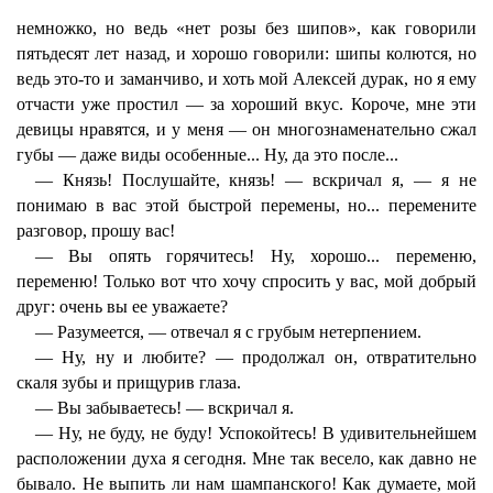
немножко, но ведь «нет розы без шипов», как говорили
пятьдесят лет назад, и хорошо говорили: шипы колются, но
ведь это-то и заманчиво, и хоть мой Алексей дурак, но я ему
отчасти уже простил — за хороший вкус. Короче, мне эти
девицы нравятся, и у меня — он многознаменательно сжал
губы — даже виды особенные... Ну, да это после...
— Князь! Послушайте, князь! — вскричал я, — я не
понимаю в вас этой быстрой перемены, но... перемените
разговор, прошу вас!
— Вы опять горячитесь! Ну, хорошо... переменю,
переменю! Только вот что хочу спросить у вас, мой добрый
друг: очень вы ее уважаете?
— Разумеется, — отвечал я с грубым нетерпением.
— Ну, ну и любите? — продолжал он, отвратительно
скаля зубы и прищурив глаза.
— Вы забываетесь! — вскричал я.
— Ну, не буду, не буду! Успокойтесь! В удивительнейшем
расположении духа я сегодня. Мне так весело, как давно не
бывало. Не выпить ли нам шампанского! Как думаете, мой