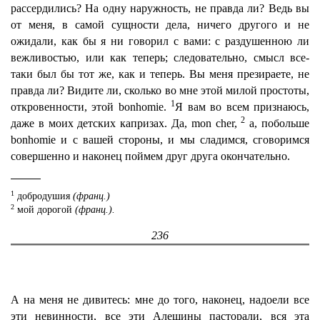
рассердились? На одну наружность, не правда ли? Ведь вы
от меня, в самой сущности дела, ничего другого и не
ожидали, как бы я ни говорил с вами: с раздушенною ли
вежливостью, или как теперь; следовательно, смысл все-
таки был бы тот же, как и теперь. Вы меня презираете, не
правда ли? Видите ли, сколько во мне этой милой простоты,
1
откровенности, этой bonhomie.
Я вам во всем признаюсь,
2
даже в моих детских капризах. Да, mon cher,
а, побольше
bonhomie и с вашей стороны, и мы сладимся, сговоримся
совершенно и наконец поймем друг друга окончательно.
1
добродушия
(франц.)
2
мой дорогой
(франц.).
236
А на меня не дивитесь: мне до того, наконец, надоели все
эти невинности, все эти Алешины пасторали, вся эта