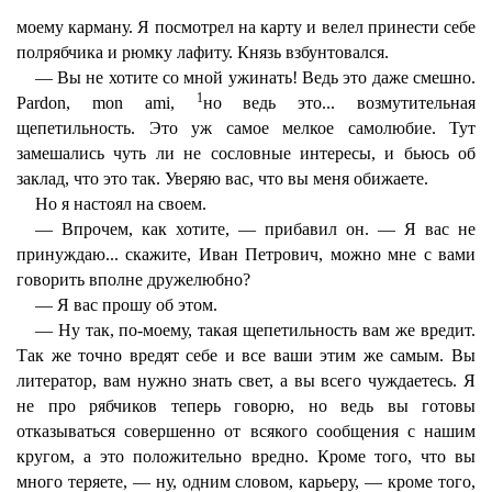
моему карману. Я посмотрел на карту и велел принести себе
полрябчика и рюмку лафиту. Князь взбунтовался.
— Вы не хотите со мной ужинать! Ведь это даже смешно.
1
Pardon, mon ami,
но ведь это... возмутительная
щепетильность. Это уж самое мелкое самолюбие. Тут
замешались чуть ли не сословные интересы, и бьюсь об
заклад, что это так. Уверяю вас, что вы меня обижаете.
Но я настоял на своем.
— Впрочем, как хотите, — прибавил он. — Я вас не
принуждаю... скажите, Иван Петрович, можно мне с вами
говорить вполне дружелюбно?
— Я вас прошу об этом.
— Ну так, по-моему, такая щепетильность вам же вредит.
Так же точно вредят себе и все ваши этим же самым. Вы
литератор, вам нужно знать свет, а вы всего чуждаетесь. Я
не про рябчиков теперь говорю, но ведь вы готовы
отказываться совершенно от всякого сообщения с нашим
кругом, а это положительно вредно. Кроме того, что вы
много теряете, — ну, одним словом, карьеру, — кроме того,