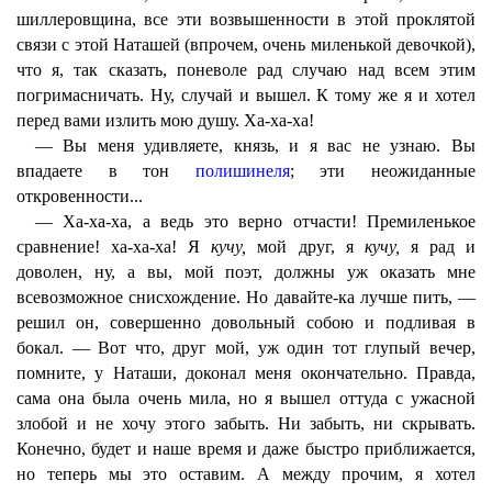
шиллеровщина, все эти возвышенности в этой проклятой
связи с этой Наташей (впрочем, очень миленькой девочкой),
что я, так сказать, поневоле рад случаю над всем этим
погримасничать. Ну, случай и вышел. К тому же я и хотел
перед вами излить мою душу. Ха-ха-ха!
— Вы меня удивляете, князь, и я вас не узнаю. Вы
впадаете в тон
полишинеля
; эти неожиданные
откровенности...
— Ха-ха-ха, а ведь это верно отчасти! Премиленькое
сравнение! ха-ха-ха! Я
кучу,
мой друг, я
кучу,
я рад и
доволен, ну, а вы, мой поэт, должны уж оказать мне
всевозможное снисхождение. Но давайте-ка лучше пить, —
решил он, совершенно довольный собою и подливая в
бокал. — Вот что, друг мой, уж один тот глупый вечер,
помните, у Наташи, доконал меня окончательно. Правда,
сама она была очень мила, но я вышел оттуда с ужасной
злобой и не хочу этого забыть. Ни забыть, ни скрывать.
Конечно, будет и наше время и даже быстро приближается,
но теперь мы это оставим. А между прочим, я хотел