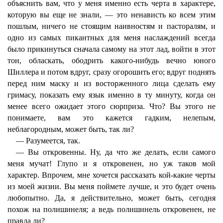
объяснить вам, что у меня именно есть черта в характере,
которую вы еще не знали, — это ненависть ко всем этим
пошлым, ничего не стоящим наивностям и пасторалям, и
одно из самых пикантных для меня наслаждений всегда
было прикинуться сначала самому на этот лад, войти в этот
тон, обласкать, ободрить какого-нибудь вечно юного
Шиллера и потом вдруг, сразу огорошить его; вдруг поднять
перед ним маску и из восторженного лица сделать ему
гримасу, показать ему язык именно в ту минуту, когда он
менее всего ожидает этого сюрприза. Что? Вы этого не
понимаете, вам это кажется гадким, нелепым,
неблагородным, может быть, так ли?
— Разумеется, так.
— Вы откровенны. Ну, да что же делать, если самого
меня мучат! Глупо и я откровенен, но уж таков мой
характер. Впрочем, мне хочется рассказать кой-какие черты
из моей жизни. Вы меня поймете лучше, и это будет очень
любопытно. Да, я действительно, может быть, сегодня
похож на полишинеля; а ведь полишинель откровенен, не
правда ли?