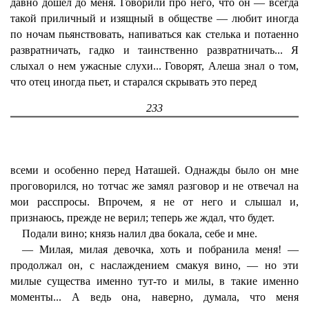
давно дошел до меня. Говорили про него, что он — всегда
такой приличный и изящный в обществе — любит иногда
по ночам пьянствовать, напиваться как стелька и потаенно
развратничать, гадко и таинственно развратничать... Я
слыхал о нем ужасные слухи... Говорят, Алеша знал о том,
что отец иногда пьет, и старался скрывать это перед
233
всеми и особенно перед Наташей. Однажды было он мне
проговорился, но тотчас же замял разговор и не отвечал на
мои расспросы. Впрочем, я не от него и слышал и,
признаюсь, прежде не верил; теперь же ждал, что будет.
Подали вино; князь налил два бокала, себе и мне.
— Милая, милая девочка, хоть и побранила меня! —
продолжал он, с наслаждением смакуя вино, — но эти
милые существа именно тут-то и милы, в такие именно
моменты... А ведь она, наверно, думала, что меня