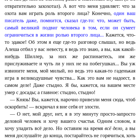
отвратительно захохотал). А вот что меня удивляет: что за
охота вам играть роль второго лица? Конечно,
один ваш
писатель даже, помнится, сказал где-то: что, может быть,
самый великий подвиг человека в том, если он сумеет
ограничиться в жизни ролью второго лица...
Кажется, что-
то эдакое! Об этом я еще где-то разговор слышал, но ведь
Алеша отбил у вас невесту, я ведь это знаю, а вы, как какой-
нибудь Шиллер, за них же распинаетесь, им же
прислуживаете и чуть ли у них не на побегушках... Вы уж
извините меня, мой милый, но ведь это какая-то гаденькая
игра в великодушные чувства... Как это вам не надоест, в
самом деле! Даже стыдно. Я бы, кажется, на вашем месте
умер с досады; а главное: стыдно, стыдно!
— Князь! Вы, кажется, нарочно привезли меня сюда, чтоб
оскорбить! — вскричал я вне себя от злости.
— О нет, мой друг, нет, я в эту минуту просто-запросто
деловой человек и хочу вашего счастья. Одним словом, я
хочу уладить всё дело. Но оставим на время
всё дело,
а вы
меня дослушайте до конца, постарайтесь не горячиться, хоть