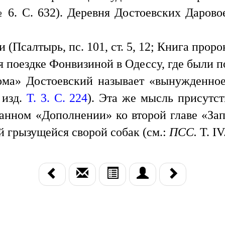
 6. С. 632). Деревня Достоевских Даров
салтырь, пс. 101, ст. 5, 12; Книга пророка 
 поездке Фонвизиной в Одессу, где были п
ма» Достоевский называет «вынужденное
 изд.
Т. 3. С. 224
). Эта же мысль присутс
нном «Дополнении» ко второй главе «Запис
й грызущейся сворой собак (см.:
ПСС.
Т. IV