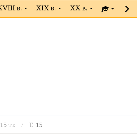
XVIII в.
XIX в.
XX в.
15 тт.
Т. 15