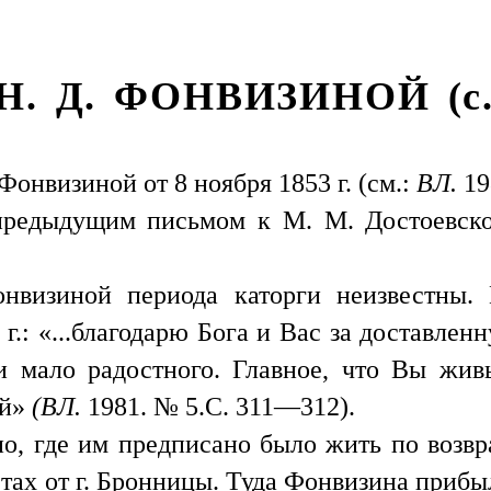
 Н. Д. ФОНВИЗИНОЙ (с.
Фонвизиной от 8 ноября 1853 г. (см.:
ВЛ.
19
 предыдущим письмом к M. M. Достоевско
визиной периода каторги неизвестны. 
 г.: «...благодарю Бога и Вас за доставле
и мало радостного. Главное, что Вы жи
ей»
(ВЛ.
1981. № 5.С. 311—312).
 где им предписано было жить по возвр
тах от г. Бронницы. Туда Фонвизина прибыла