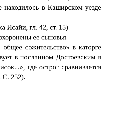
ое находилось в Каширском уезде
Исайи, гл. 42, ст. 15).
охоронены ее сыновья.
 общее сожительство» в каторге
твует в посланном Достоевским в
ок...», где острог сравнивается
. С. 252).