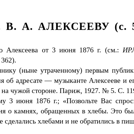
. В. А. АЛЕКСЕЕВУ (с. 
о Алексеева от 3 июня 1876 г. (см.:
ИР
 362).
ннику (ныне утраченному) первым публи
ия об адресате — музыканте Алексееве и 
на чужой стороне. Париж, 1927. № 5. С. 11
 3 июня 1876 г.; «Позвольте Вас спроси
лия о камнях, обращенных в хлебы. Это б
е сделались хлебами и не обратились в пищ