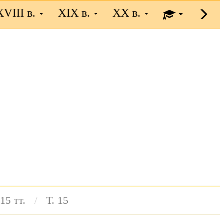
XVIII в.
XIX в.
XX в.
15 тт.
Т. 15