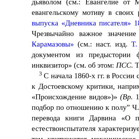
дьяволом (см.: Евангелие от 
евангельскому мотиву в своих 
выпуска «Дневника писателя» 18
Чрезвычайно важное значени
Карамазовы»
(см.: наст. изд.
Т.
документом из предыстории ф
инквизитор» (см. об этом:
ПСС.
Т
3
С начала 1860-х гг. в России 
к Достоевскому критики, наприм
«Происхождение видов»)»
(Вр.
подбор по отношению к полу” Ч. 
перевода книги Дарвина «О 
естествоиспытателя характеризу