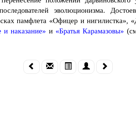
 перенесение положений дарвиновского 
 последователей эволюционизма. Достое
сках памфлета «Офицер и нигилистка», «
 и наказание»
и
«Братья Карамазовы»
(см