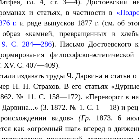
Матфея, гл. 4, ст. 3—4). Достоевский н
романах и статьях, в частности в
«Подро
76 г.
и ряде выпусков 1877 г. (см. об эт
е образ «камней, превращенных в хле
 9. С. 284—286
). Письмо Достоевского 
ормирования философско-эстетической
. XV. С. 407—409).
стали издавать труды Ч. Дарвина и статьи 
ер Н. Н. Страхов. В его статьях «Дурны
1862. № 11. С. 158—172). «Переворот в н
Дарвина...» (З. 1872. № 1. С. 1 —18) и рец
происхождении видов»
(Гр.
1873. 6 ию
ется как «огромный шаг» вперед в движен