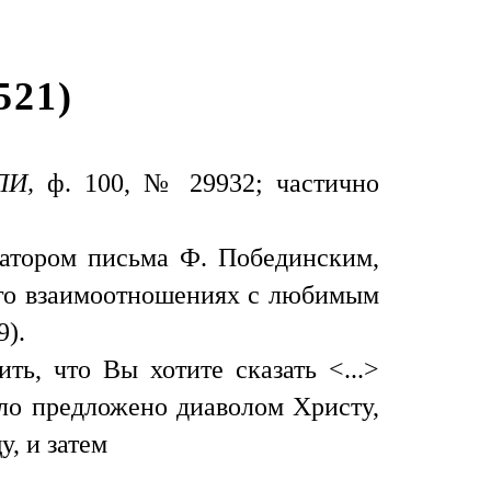
521)
ЛИ,
ф. 100, № 29932; частично
катором письма Ф. Побединским,
его взаимоотношениях с любимым
9).
ть, что Вы хотите сказать <...>
ыло предложено диаволом Христу,
у, и затем