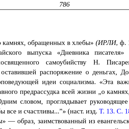
786
 о камнях, обращенных в хлебы»
(ИРЛИ,
ф.
айского выпуска «Дневника писателя» 1
посвященного самоубийству Н. Писар
 оставившей распоряжение о деньгах, До
поведующей идеи социализма. «Эта важн
авного предрассудка всей жизни „о камня
дним словом, проглядывает руководящее
 все и счастливы...”» (наст. изд.
Т. 13. С. 
» — образ, заимствованный из евангельс