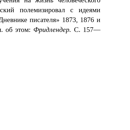
учения на жизнь человеческого
вский полемизировал с идеями
Дневнике писателя» 1873, 1876 и
. об этом:
Фридлендер.
С. 157—