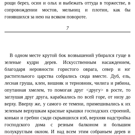
рощи берез, осин и ольх и выбежать оттуда в торжестве, в
сопровождении мостов, мельниц и плотин, как бы
гонявшихся за нею на всяком повороте.
7
В одном месте крутой бок возвышений убирался гуще в
зеленые кудри дерев. Искусственным насаждением,
благодаря неровности гористого оврага, север и юг
растительного царства собрались сюда вместе. Дуб, ель,
лесная груша, клен, вишняк и терновник, чилига и рябина,
опутанная хмелем, то помогая друг <другу> в росте, то
заглушая друг друга, карабкались по всей горе, от низу до
верху. Вверху же, у самого ее темени, примешивались к их
зеленым верхушкам красные крышки господских строений,
коньки и гребни сзади скрывшихся изб, верхняя надстройка
господского дома с резным балконом и большим
полукруглым окном. И над всем этим собраньем дерев и