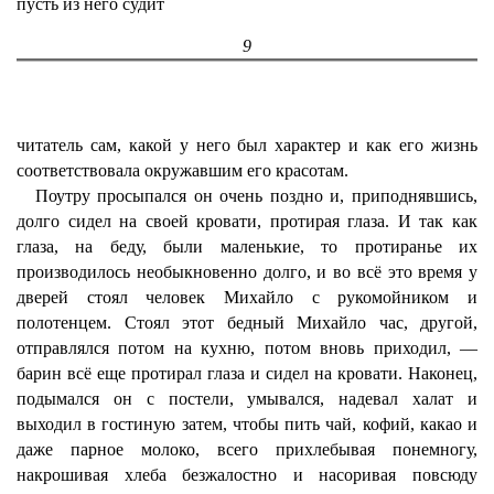
пусть из него судит
9
читатель сам, какой у него был характер и как его жизнь
соответствовала окружавшим его красотам.
Поутру просыпался он очень поздно и, приподнявшись,
долго сидел на своей кровати, протирая глаза. И так как
глаза, на беду, были маленькие, то протиранье их
производилось необыкновенно долго, и во всё это время у
дверей стоял человек Михайло с рукомойником и
полотенцем. Стоял этот бедный Михайло час, другой,
отправлялся потом на кухню, потом вновь приходил, —
барин всё еще протирал глаза и сидел на кровати. Наконец,
подымался он с постели, умывался, надевал халат и
выходил в гостиную затем, чтобы пить чай, кофий, какао и
даже парное молоко, всего прихлебывая понемногу,
накрошивая хлеба безжалостно и насоривая повсюду