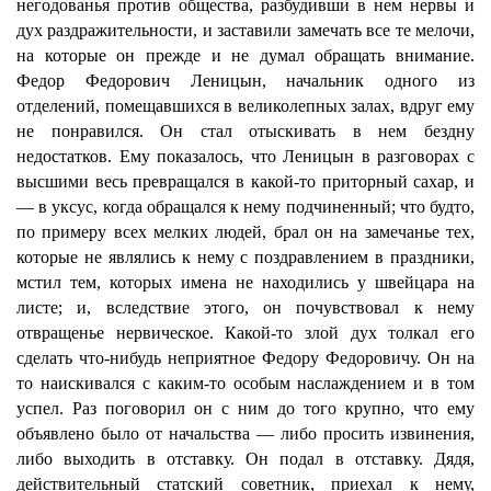
негодованья против общества, разбудивши в нем нервы и
дух раздражительности, и заставили замечать все те мелочи,
на которые он прежде и не думал обращать внимание.
Федор Федорович Леницын, начальник одного из
отделений, помещавшихся в великолепных залах, вдруг ему
не понравился. Он стал отыскивать в нем бездну
недостатков. Ему показалось, что Леницын в разговорах с
высшими весь превращался в какой-то приторный сахар, и
— в уксус, когда обращался к нему подчиненный; что будто,
по примеру всех мелких людей, брал он на замечанье тех,
которые не являлись к нему с поздравлением в праздники,
мстил тем, которых имена не находились у швейцара на
листе; и, вследствие этого, он почувствовал к нему
отвращенье нервическое. Какой-то злой дух толкал его
сделать что-нибудь неприятное Федору Федоровичу. Он на
то наискивался с каким-то особым наслаждением и в том
успел. Раз поговорил он с ним до того крупно, что ему
объявлено было от начальства — либо просить извинения,
либо выходить в отставку. Он подал в отставку. Дядя,
действительный статский советник, приехал к нему,