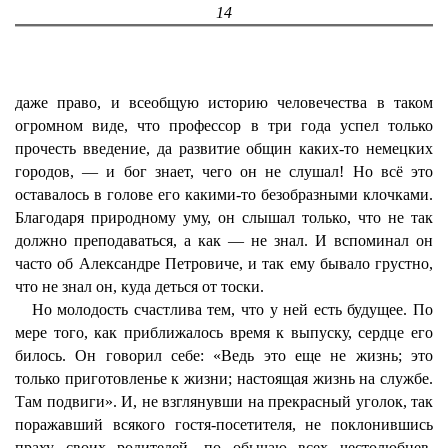
14
даже право, и всеобщую историю человечества в таком
огромном виде, что профессор в три года успел только
прочесть введение, да развитие общин каких-то немецких
городов, — и бог знает, чего он не слушал! Но всё это
оставалось в голове его какими-то безобразными клочками.
Благодаря природному уму, он слышал только, что не так
должно преподаваться, а как — не знал. И вспоминал он
часто об Александре Петровиче, и так ему бывало грустно,
что не знал он, куда деться от тоски.
Но молодость счастлива тем, что у ней есть будущее. По
мере того, как приближалось время к выпуску, сердце его
билось. Он говорил себе: «Ведь это еще не жизнь; это
только приготовленье к жизни; настоящая жизнь на службе.
Там подвиги». И, не взглянувши на прекрасный уголок, так
поражавший всякого гостя-посетителя, не поклонившись
праху своих родителей, по обычаю всех честолюбцев,