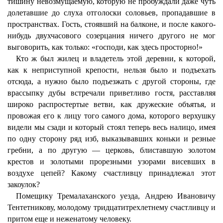
тишину невозмущаемую, которую не пробуждали даже чуть
долетавшие до слуха отголоски соловьев, пропадавшие в
пространствах. Гость, стоявший на балконе, и после какого-
нибудь двухчасового созерцания ничего другого не мог
выговорить, как только: «господи, как здесь просторно!»
Кто ж был жилец и владетель этой деревни, к которой,
как к неприступной крепости, нельзя было и подъехать
отсюда, а нужно было подъезжать с другой стороны, где
врассыпку дубы встречали приветливо гостя, расставляя
широко распростертые ветви, как дружеские объятья, и
провожая его к лицу того самого дома, которого верхушку
видели мы сзади и который стоял теперь весь налицо, имея
по одну сторону ряд изб, выказывавших коньки и резные
гребни, а по другую — церковь, блиставшую золотом
крестов и золотыми прорезными узорами висевших в
воздухе цепей? Какому счастливцу принадлежал этот
закоулок?
Помещику Тремалаханского уезда, Андрею Ивановичу
Тентетникову, молодому тридцатитрехлетнему счастливцу и
притом еще и неженатому человеку.