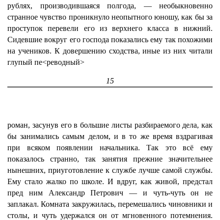
рублях, производившаяся полгода, — необыкновенно
странное чувство проникнуло неопытного юношу, как бы за
проступок перевели его из верхнего класса в нижний.
Сидевшие вокруг его господа показались ему так похожими
на учеников. К довершению сходства, иные из них читали
глупый пе<реводный>
15
роман, засунув его в большие листы разбираемого дела, как
бы занимались самым делом, и в то же время вздрагивая
при всяком появлении начальника. Так это всё ему
показалось странно, так занятия прежние значительнее
нынешних, приуготовление к службе лучше самой службы.
Ему стало жалко по школе. И вдруг, как живой, предстал
пред ним Александр Петрович — и чуть-чуть он не
заплакал. Комната закружилась, перемешались чиновники и
столы, и чуть удержался он от мгновенного потемнения.