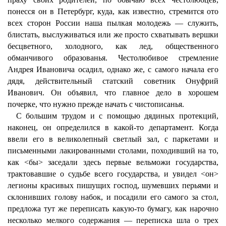
понесся он в Петербург, куда, как известно, стремится ото
всех сторон России наша пылкая молодежь — служить,
блистать, выслуживаться или же просто схватывать вершки
бесцветного, холодного, как лед, общественного
обманчивого образованья. Честолюбивое стремление
Андрея Ивановича осадил, однако же, с самого начала его
дядя, действительный статский советник Онуфрий
Иванович. Он объявил, что главное дело в хорошем
почерке, что нужно прежде начать с чистописанья.
С большим трудом и с помощью дядиных протекций,
наконец, он определился в какой-то департамент. Когда
ввели его в великолепный светлый зал, с паркетами и
письменными лакированными столами, походивший на то,
как <бы> заседали здесь первые вельможи государства,
трактовавшие о судьбе всего государства, и увидел <он>
легионы красивых пишущих господ, шумевших перьями и
склонивших голову набок, и посадили его самого за стол,
предложа тут же переписать какую-то бумагу, как нарочно
несколько мелкого содержания — переписка шла о трех