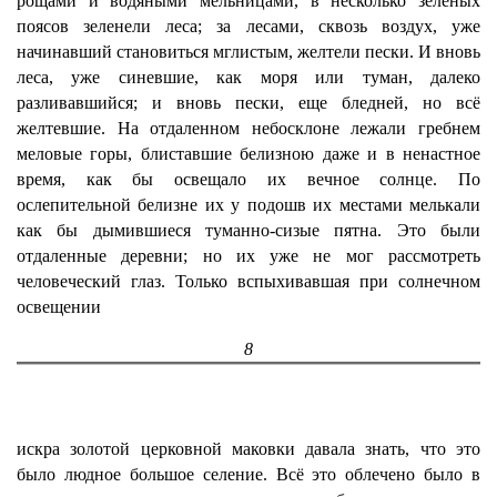
рощами и водяными мельницами, в несколько зеленых
поясов зеленели леса; за лесами, сквозь воздух, уже
начинавший становиться мглистым, желтели пески. И вновь
леса, уже синевшие, как моря или туман, далеко
разливавшийся; и вновь пески, еще бледней, но всё
желтевшие. На отдаленном небосклоне лежали гребнем
меловые горы, блиставшие белизною даже и в ненастное
время, как бы освещало их вечное солнце. По
ослепительной белизне их у подошв их местами мелькали
как бы дымившиеся туманно-сизые пятна. Это были
отдаленные деревни; но их уже не мог рассмотреть
человеческий глаз. Только вспыхивавшая при солнечном
освещении
8
искра золотой церковной маковки давала знать, что это
было людное большое селение. Всё это облечено было в