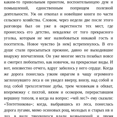
каким-то привольным приютом, воспоительницею дум и
помышлений, единственным поприщем полезной
деятельности. Уж он откопал и новейшие книги по части
сельского хозяйства. Словом, через недели две после этого
разговора был он уже в окрестности тех мест, где
пронеслось его детство, невдалеке от того прекрасного
уголка, которым не мог налюбоваться никакой гость и
посетитель. Новое чувство [в нем] встрепенулось. В его
душе стали просыпаться прежние, давно не выходившие
внаружу впечатления. Он уже многие места позабыл вовсе
и смотрел любопытно, как новичок, на прекрасные виды. И
вот, неизвестно отчего, вдруг забилось у него сердце. Когда
же дорога понеслась узким оврагом в чащу огромного
заглохнувшего леса и он увидел вверху, внизу, над собой и
под собой трехсотлетние дубы, трем человекам в обхват,
вперемежку с пихтой, вязом и осокором, перераставшим
вершину тополя, и когда на вопрос: «чей лес?» ему сказали:
«Тентетникова»; когда, выбравшись из леса, понеслась
дорога лугами, мимо осиновых рощ, молодых и старых ив и
лоз, в виду тянувшихся вдали возвышений, и двумя