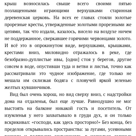
крыш возносилась свыше всего своими пятью
позлащенными играющими верхушками старинная
деревенская церковь. На всех ее главах стояли золотые
прорезные кресты, утвержденные золотыми прорезными же
цепями, так что издали, казалось, висело на воздухе ничем
не поддержанное, сверкавшее горячими червонцами золото.
И всё это в опрокинутом виде, верхушками, крышками,
крестами вниз, миловидно отражалось в реке, где
безобразно-дуплистые ивы, [одни] стоя у берегов, другие
совсем в воде, опустивши туда и ветви и листья, точно как
рассматривали это чудное изображение, где только не
мешала им склизкая бодяга с пловучей яркой зеленью
желтых кувшинчиков.
Вид был очень хорош, но вид сверху вниз, с надстройки
дома на отдаленья, был еще лучше. Равнодушно не мог
выстоять на балконе никакой гость и посетитель. От
изумленья у него захватывало в груди дух, и он только
вскрикивал: «господи, как здесь просторно!» Без конца, без
пределов открывались пространства: за лугами, усеянными