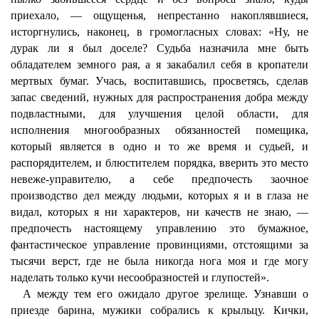
приехало, — ощущенья, непрестанно накоплявшиеся,
исторгнулись, наконец, в громогласных словах: «Ну, не
дурак ли я был доселе? Судьба назначила мне быть
обладателем земного рая, а я закабалил себя в кропатели
мертвых бумаг. Учась, воспитавшись, просветясь, сделав
запас сведений, нужных для распространения добра между
подвластными, для улучшения целой области, для
исполнения многообразных обязанностей помещика,
который является в одно и то же время и судьей, и
распорядителем, и блюстителем порядка, вверить это место
невеже-управителю, а себе предпочесть заочное
производство дел между людьми, которых я и в глаза не
видал, которых я ни характеров, ни качеств не знаю, —
предпочесть настоящему управлению это бумажное,
фантастическое управление провинциями, отстоящими за
тысячи верст, где не была никогда нога моя и где могу
наделать только кучи несообразностей и глупостей».
А между тем его ожидало другое зрелище. Узнавши о
приезде барина, мужики собрались к крыльцу. Кички,