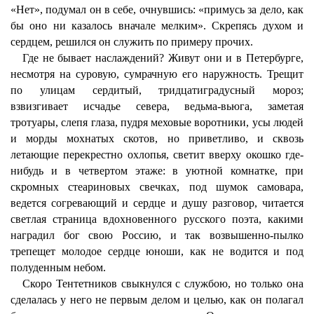
«Нет», подумал он в себе, очнувшись: «примусь за дело, как
бы оно ни казалось вначале мелким». Скрепясь духом и
сердцем, решился он служить по примеру прочих.
Где не бывает наслаждений? Живут они и в Петербурге,
несмотря на суровую, сумрачную его наружность. Трещит
по улицам сердитый, тридцатиградусный мороз;
взвизгивает исчадье севера, ведьма-вьюга, заметая
тротуары, слепя глаза, пудря меховые воротники, усы людей
и морды мохнатых скотов, но приветливо, и сквозь
летающие перекрестно охлопья, светит вверху окошко где-
нибудь и в четвертом этаже: в уютной комнатке, при
скромных стеариновых свечках, под шумок самовара,
ведется согревающий и сердце и душу разговор, читается
светлая страница вдохновенного русского поэта, какими
наградил бог свою Россию, и так возвышенно-пылко
трепещет молодое сердце юноши, как не водится и под
полуденным небом.
Скоро Тентетников свыкнулся с службою, но только она
сделалась у него не первым делом и целью, как он полагал