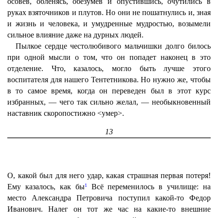
осовев, обленясь, обезумев и опустившись, очутились в
руках взяточников и плутов. Но они не пошатнулись и, зная
и жизнь и человека, и умудренные мудростью, возымели
сильное влияние даже на дурных людей.
Пылкое сердце честолюбивого мальчишки долго билось
при одной мысли о том, что он попадет наконец в это
отделение. Что, казалось, могло быть лучше этого
воспитателя для нашего Тентетникова. Но нужно же, чтобы
в то самое время, когда он переведен был в этот курс
избранных, — чего так сильно желал, — необыкновенный
наставник скоропостижно <умер>.
13
О, какой был для него удар, какая страшная первая потеря!
1
Ему казалось, как бы
Всё переменилось в училище: на
место Александра Петровича поступил какой-то Федор
Иванович. Налег он тот же час на какие-то внешние