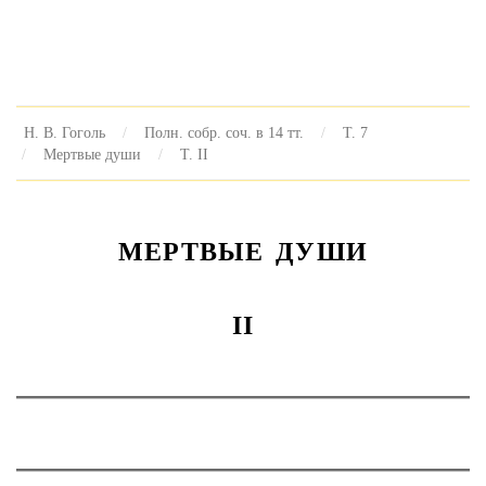
Н. В. Гоголь
Полн. собр. соч. в 14 тт.
Т. 7
Мертвые души
Т. II
МЕРТВЫЕ ДУШИ
II