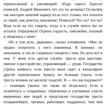
перепуганный и умоляющий: «Ради самого Христа!
помилуй, Андрей Иванович, что это ты делаешь? Оставлять
так выгодно начатый карьер из-за того только, что попался
не такой, как хочется, начальник! Помилуй! Что ты? что́ ты?
Ведь если на это глядеть, тогда и в службе никто бы не
остался. Образумься! Отринь гордость, самолюбье, поезжай
и объяснись с ним!»
«Не в том дело, дядюшка», сказал племянник. «Мне не
трудно попросить у него извиненья. Я виноват: он
начальник, и так не следовало говорить с ним. Но дело вот в
чем. У меня есть другая служба: триста душ крестьян,
имение в расстройстве, управляющий — дурак. Государству
утраты немного, если вместо меня сядет в канцелярию
другой переписывать бумагу, но большая утрата, если
триста человек не заплатят податей. Я — что вы подумаете?
— помещик [званье это также не бездельно]. Если я
позабочусь о сохраненьи, сбереженьи и улучшеньи участи
вверенных мне людей и представлю государству триста
исправнейших, трезвых, работящих подданных, чем моя