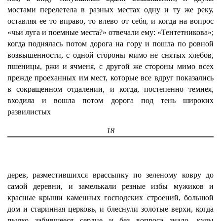
мостами перелетела в разных местах одну и ту же реку,
оставляя ее то вправо, то влево от себя, и когда на вопрос
«чьи луга и поемные места?» отвечали ему: «Тентетникова»;
когда поднялась потом дорога на гору и пошла по ровной
возвышенности, с одной стороны мимо не снятых хлебов,
пшеницы, ржи и ячменя, с другой же стороны мимо всех
прежде проеханных им мест, которые все вдруг показались
в сокращенном отдалении, и когда, постепенно темнея,
входила и вошла потом дорога под тень широких
развилистых
18
дерев, разместившихся врассыпку по зеленому ковру до
самой деревни, и замелькали резные избы мужиков и
красные крыши каменных господских строений, большой
дом и старинная церковь, и блеснули золотые верхи, когда
пылко забившееся сердце и без вопроса знало, куды