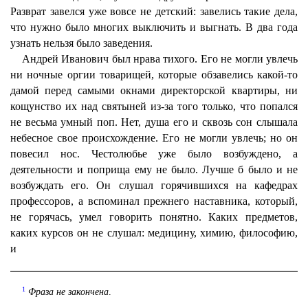
Разврат завелся уже вовсе не детский: завелись такие дела,
что нужно было многих выключить и выгнать. В два года
узнать нельзя было заведения.
Андрей Иванович был нрава тихого. Его не могли увлечь
ни ночные оргии товарищей, которые обзавелись какой-то
дамой перед самыми окнами директорской квартиры, ни
кощунство их над святыней из-за того только, что попался
не весьма умный поп. Нет, душа его и сквозь сон слышала
небесное свое происхождение. Его не могли увлечь; но он
повесил нос. Честолюбье уже было возбуждено, а
деятельности и поприща ему не было. Лучше б было и не
возбуждать его. Он слушал горячившихся на кафедрах
профессоров, а вспоминал прежнего наставника, который,
не горячась, умел говорить понятно. Каких предметов,
каких курсов он не слушал: медицину, химию, философию,
и
1
Фраза не закончена
.