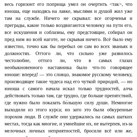
весь горизонт его поприща умел он очертить <так>, что
юноша, еще находясь на лавке, мыслями и душой жил уже
там на службе. Ничего не скрывал: все огорченья и
преграды, какие только воздвигаются человеку на пути его,
все искушения и соблазны, ему предстоящие, собирал он
пред ним во всей наготе, не скрывая ничего. Всё было ему
известно, точно как бы перебыл он сам во всех званьях и
должностях. Оттого ли, что сильно уже развилось
честолюбие, оттого ли, что в самых глазах
необыкновенного наставника было что-то говорящее
юноше: вперед! — это словцо, знакомое русскому человеку,
производящее такие чудеса над его чуткой природой, — но
юноша с самого начала искал только трудностей, алча
действовать только там, где трудно, где больше препятствий,
где нужно было показать бо̀льшую силу души. Немногие
выходили из этого курса; но зато это были обкуренные
порохом люди. В службе они удержались на самых шатких
местах, тогда как многие, и умнейшие их, не вытерпев, из-за
мелочных личных неприятностей, бросили всё или же,