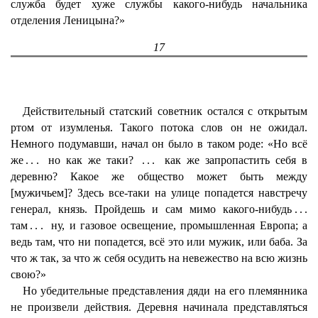
служба будет хуже службы какого-нибудь начальника
отделения Леницына?»
17
Действительный статский советник остался с открытым
ртом от изумленья. Такого потока слов он не ожидал.
Немного подумавши, начал он было в таком роде: «Но всё
же
...
но как же таки?
...
как же запропастить себя в
деревню? Какое же общество может быть между
[мужичьем]? Здесь все-таки на улице попадется навстречу
генерал, князь. Пройдешь и сам мимо какого-нибудь
...
там
...
ну, и газовое освещение, промышленная Европа; а
ведь там, что ни попадется, всё это или мужик, или баба. За
что ж так, за что ж себя осудить на невежество на всю жизнь
свою?»
Но убедительные представления дяди на его племянника
не произвели действия. Деревня начинала представляться