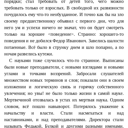
порядки; стал требовать от детей того, чего можно
требовать только от взрослых. В свободной их развязности
почудилось ему что-то необузданное. И точно как бы на зло
своему предшественнику объявил с первого дни, что для
него ум и успехи ничего не значат, что он будет смотреть
только на хорошее <поведение>. Странно: хорошего-то
поведения и не добился Федор Иванович. Завелись шалости
потаенные. Всё было в струнку днем и шло попарно, а по
ночам развелись кутежи.
С науками тоже случилось что-то странное. Выписаны
были новые преподаватели, с новыми взглядами и новыми
углами и точками воззрений. Забросали слушателей
множеством новых терминов и слов; показали они в своем
изложении и логическую связь и горячку собственного
увлечения; но увы! не было только жизни в самой науке.
Мертвечиной отозвалась в устах их мертвая наука. Одним
словом, всё пошло навыворот. Потерялось уважение к
начальству и власти. Стали насмехаться и над
наставниками, и над преподавателями. Директора стали
называть Федькой, Булкой и другими разными именами.