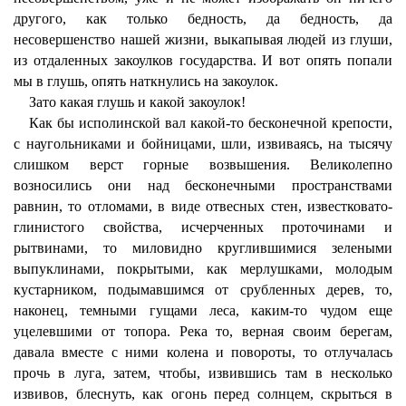
другого, как только бедность, да бедность, да
несовершенство нашей жизни, выкапывая людей из глуши,
из отдаленных закоулков государства. И вот опять попали
мы в глушь, опять наткнулись на закоулок.
Зато какая глушь и какой закоулок!
Как бы исполинской вал какой-то бесконечной крепости,
с наугольниками и бойницами, шли, извиваясь, на тысячу
слишком верст горные возвышения. Великолепно
возносились они над бесконечными пространствами
равнин, то отломами, в виде отвесных стен, известковато-
глинистого свойства, исчерченных проточинами и
рытвинами, то миловидно круглившимися зелеными
выпуклинами, покрытыми, как мерлушками, молодым
кустарником, подымавшимся от срубленных дерев, то,
наконец, темными гущами леса, каким-то чудом еще
уцелевшими от топора. Река то, верная своим берегам,
давала вместе с ними колена и повороты, то отлучалась
прочь в луга, затем, чтобы, извившись там в несколько
извивов, блеснуть, как огонь перед солнцем, скрыться в