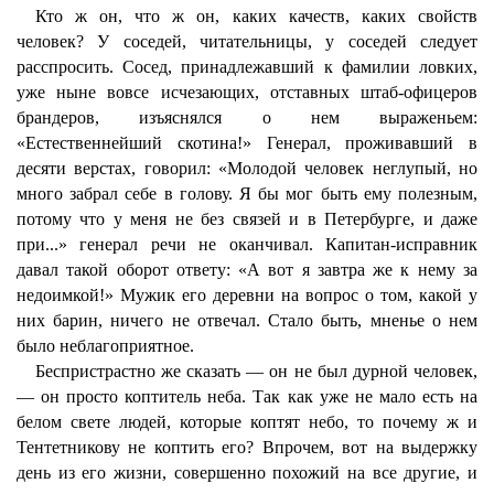
Кто ж он, что ж он, каких качеств, каких свойств
человек? У соседей, читательницы, у соседей следует
расспросить. Сосед, принадлежавший к фамилии ловких,
уже ныне вовсе исчезающих, отставных штаб-офицеров
брандеров, изъяснялся о нем выраженьем:
«Естественнейший скотина!» Генерал, проживавший в
десяти верстах, говорил: «Молодой человек неглупый, но
много забрал себе в голову. Я бы мог быть ему полезным,
потому что у меня не без связей и в Петербурге, и даже
при...» генерал речи не оканчивал. Капитан-исправник
давал такой оборот ответу: «А вот я завтра же к нему за
недоимкой!» Мужик его деревни на вопрос о том, какой у
них барин, ничего не отвечал. Стало быть, мненье о нем
было неблагоприятное.
Беспристрастно же сказать — он не был дурной человек,
— он просто коптитель неба. Так как уже не мало есть на
белом свете людей, которые коптят небо, то почему ж и
Тентетникову не коптить его? Впрочем, вот на выдержку
день из его жизни, совершенно похожий на все другие, и