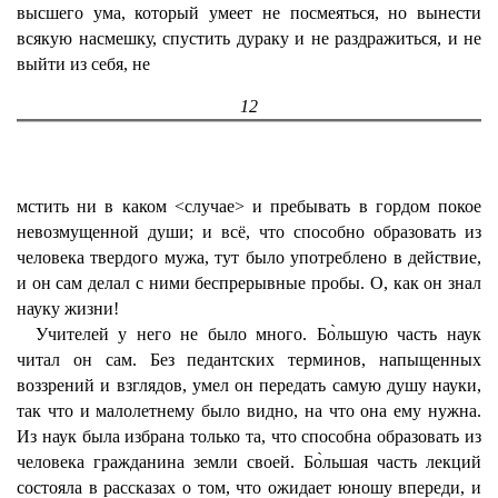
высшего ума, который умеет не посмеяться, но вынести
всякую насмешку, спустить дураку и не раздражиться, и не
выйти из себя, не
12
мстить ни в каком <случае> и пребывать в гордом покое
невозмущенной души; и всё, что способно образовать из
человека твердого мужа, тут было употреблено в действие,
и он сам делал с ними беспрерывные пробы. О, как он знал
науку жизни!
Учителей у него не было много. Бо̀льшую часть наук
читал он сам. Без педантских терминов, напыщенных
воззрений и взглядов, умел он передать самую душу науки,
так что и малолетнему было видно, на что она ему нужна.
Из наук была избрана только та, что способна образовать из
человека гражданина земли своей. Бо̀льшая часть лекций
состояла в рассказах о том, что ожидает юношу впереди, и