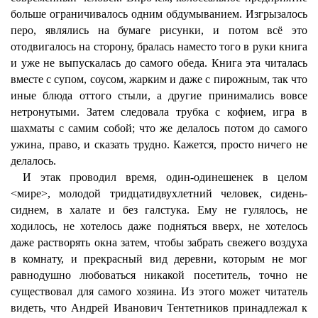
больше ограничивалось одним обдумыванием. Изгрызалось
перо, являлись на бумаге рисунки, и потом всё это
отодвигалось на сторону, бралась наместо того в руки книга
и уже не выпускалась до самого обеда. Книга эта читалась
вместе с супом, соусом, жарким и даже с пирожным, так что
иные блюда оттого стыли, а другие принимались вовсе
нетронутыми. Затем следовала трубка с кофием, игра в
шахматы с самим собой; что же делалось потом до самого
ужина, право, и сказать трудно. Кажется, просто ничего не
делалось.
И этак проводил время, один-одинешенек в целом
<мире>, молодой тридцатидвухлетний человек, сидень-
сиднем, в халате и без галстука. Ему не гулялось, не
ходилось, не хотелось даже подняться вверх, не хотелось
даже растворять окна затем, чтобы забрать свежего воздуха
в комнату, и прекрасный вид деревни, которым не мог
равнодушно любоваться никакой посетитель, точно не
существовал для самого хозяина. Из этого может читатель
видеть, что Андрей Иванович Тентетников принадлежал к