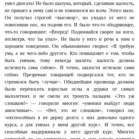
умел двигать! Не было шалуна, который, сделавши шалость,
не пришел к нему сам и не повинился во всем. Этого мало.
Он получал строгой <выговор>, но уходил от него не
повесивши нос, но подняв его. И было что-то ободряющее,
что-то говорившее: «Вперед! Поднимайся скорее на ноги,
несмотря, что ты упал». Не было у него и речи к ним о
хорошем поведении. Он обыкновенно гворил: «Я требую
ума, а не чего-либо другого. Кто помышляет о том, чтобы
быть умным, тому некогда шалить: шалость должна
исчезнуть сама собою». И точно, шалости исчезали сами
собою. Презренью товарищей подвергался тот, кто не
стремился быть <лучше>. Обиднейшие прозвища должны
были переносить взрослые ослы и дураки от самых
малолетних и не смели их тронуть пальцем. «Это уж
слишком!» — говорили многие: «умники выйдут люди
заносчивые». — «Нет, это не слишком», говорил он;
«неспособных я не держу долго; с них довольно одного
курса, а для умных у меня другой курс». И точно, все
способные выдерживали у него другой курс. Многих
резвостей он не удерживал, видя в них начало развитья