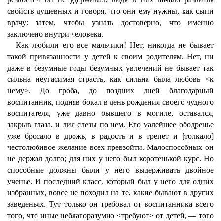
свойств душевных и говоря, что они ему нужны, как сыпи
врачу: затем, чтобы узнать достоверно, что именно
заключено внутри человека.
Как любили его все мальчики! Нет, никогда не бывает
такой привязанности у детей к своим родителям. Нет, ни
даже в безумные годы безумных увлечений не бывает так
сильна неугасимая страсть, как сильна была любовь <к
нему>. До гроба, до поздних дней благодарный
воспитанник, подняв бокал в день рождения своего чудного
воспитателя, уже давно бывшего в могиле, оставался,
закрыв глаза, и лил слезы по нем. Его малейшее ободренье
уже бросало в дрожь, в радость и в трепет и [толкало]
честолюбивое желание всех превзойти. Малоспособных он
не держал долго; для них у него был коротенькой курс. Но
способные должны были у него выдерживать двойное
ученье. И последний класс, который был у него для одних
избранных, вовсе не походил на те, какие бывают в других
заведеньях. Тут только он требовал от воспитанника всего
того, что иные неблагоразумно <требуют> от детей, — того