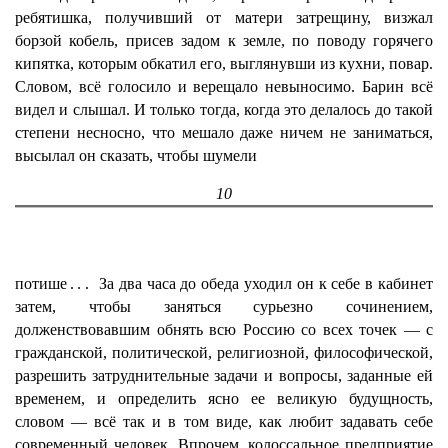
ребятишка, получивший от матери затрещину, визжал
борзой кобель, присев задом к земле, по поводу горячего
кипятка, которым обкатил его, выглянувши из кухни, повар.
Словом, всё голосило и верещало невыносимо. Барин всё
видел и слышал. И только тогда, когда это делалось до такой
степени несносно, что мешало даже ничем не заниматься,
высылал он сказать, чтобы шумели
10
потише
...
За два часа до обеда уходил он к себе в кабинет
затем, чтобы заняться сурьезно сочинением,
долженствовавшим обнять всю Россию со всех точек — с
гражданской, политической, религиозной, философической,
разрешить затруднительные задачи и вопросы, заданные ей
временем, и определить ясно ее великую будущность,
словом — всё так и в том виде, как любит задавать себе
современный человек. Впрочем, колоссальное предприятие