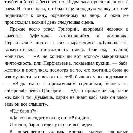
трубочной золы бессовестно. И два часа просиживал он за
чаем. И этого мало, он брал еще холодную чашку и с ней
подвигался к окну, обращенному на двор. У окна же
происходила всякий день следующая сцена.
Прежде всего ревел Григорий, дворовый человек в
качестве буфетчика, относившийся к домоводке
Перфильевне почти в сих выражениях: «Душонка ты
возмутительная, ничтожность этакая. Тебе бы, гнусной,
молчать». — «А не хочешь ли вот этого?» выкрикивала
ничтожность, или Перфильевна, показывая кукиш, — баба,
жесткая в поступках, несмотря на то, что охотница была до
изюму, пастилы и всяких сластей, бывших у нее под замком.
— «Ведь ты и с приказчиком сцепишься, мелочь ты
анбарная!» ревел Григорий. — «Да и приказчик вор такой
же, как и ты. Думаешь, барин не знает вас? ведь он здесь,
ведь он всё слышит».
«Где барин?»
«Да вот он сидит у окна; он всё видит».
И точно, барин сидел у окна и всё видел.
К довершению содома, кричал кричмя дворовый