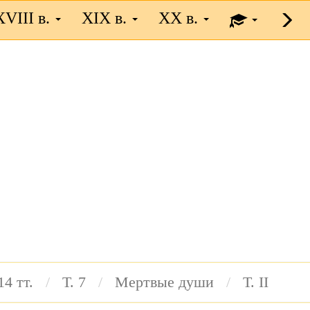
XVIII в.
XIX в.
XX в.
14 тт.
Т. 7
Мертвые души
Т. II