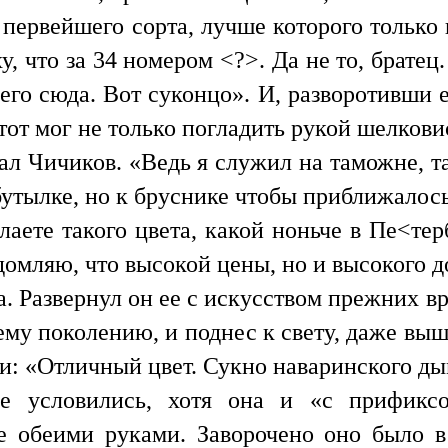
е первейшего сорта, лучше которого тольк
у, что за 34 номером <?>. Да не то, братец
его сюда. Вот суконцо». И, разворотивши е
 тот мог не только погладить рукой шелкови
зал Чичиков. «Ведь я служил на таможне, та
бутылке, но к бруснике чтобы приближалось
аете такого цвета, какой ноньче в Пе<терб
омляю, что высокой цены, но и высокого д
. Развернул он ее с искусством прежних вр
у поколению, и поднес к свету, даже выше
ши: «Отличный цвет. Сукно наваринского ды
е условились, хотя она и «с прификсо
е обеими руками. Заворочено оно было в 