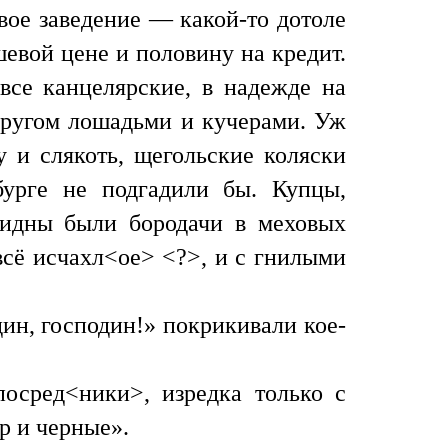
ое заведение — какой-то дотоле
евой цене и половину на кредит.
все канцелярские, в надежде на
другом лошадьми и кучерами. Уж
у и слякоть, щегольские коляски
бурге не подгадили бы. Купцы,
видны были бородачи в меховых
всё исчахл<ое> <?>, и с гнилыми
дин, господин!» покрикивали кое-
осред<ники>, изредка только с
р и черные».