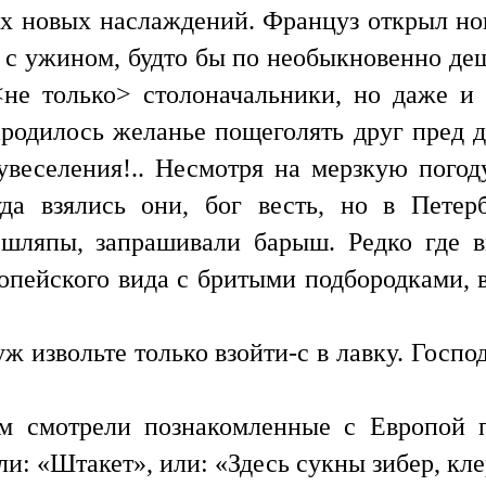
х новых наслаждений. Француз открыл нов
 с ужином, будто бы по необыкновенно деш
<не только> столоначальники, но даже и 
родилось желанье пощеголять друг пред 
увеселения!.. Несмотря на мерзкую погод
уда взялись они, бог весть, но в Петер
 шляпы, запрашивали барыш. Редко где 
опейского вида с бритыми подбородками, 
ж извольте только взойти-с в лавку. Госпо
м смотрели познакомленные с Европой п
и: «Штакет», или: «Здесь сукны зибер, кле