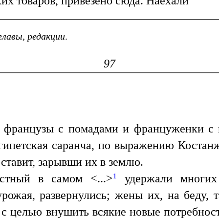
их товаров, привезено сюда. Наехали
главы, редакции
.
97
, французы с помадами и француженки с
гипетская саранча, по выражению Костанжог
оставит, зарывши их в землю.
1
стный в самом <...>
удержали многих 
рожая, развернулись; жены их, на беду, 
с целью внушить всякие новые потребнос