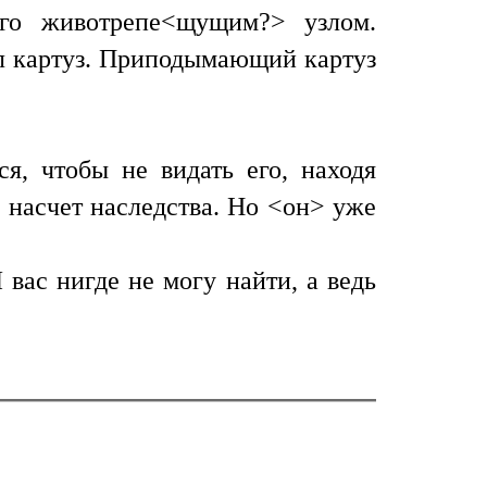
его животрепе<щущим?> узлом.
ал картуз. Приподымающий картуз
ся, чтобы не видать его, находя
 насчет наследства. Но <он> уже
 вас нигде не могу найти, а ведь