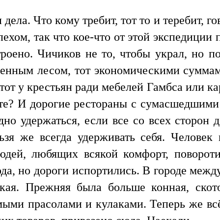
 дела. Что кому требит, тот то и теребит, 
ехом, так что кое-что от этой экспедиции
роено. Чичиков не то, чтобы украл, но по
азенным лесом, тот экономическими суммами
тот у крестьян ради мебелей Гамбса или кар
ете? И дорогие рестораны с сумасшедшими 
дно удержаться, если все со всех сторон 
ьзя же всегда удерживать себя. Человек
дей, любящих всякой комфорт, повороти
ода, но дороги испортились. В городе между
кая. Прежняя была больше конная, скот
ыми прасолами и кулаками. Теперь же вс