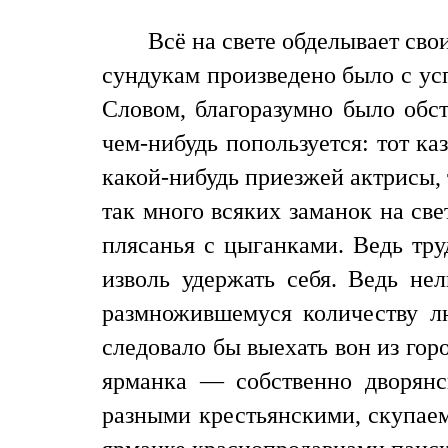
Всё на свете обделывает свои
сундукам произведено было с усп
Словом, благоразумно было обст
чем-нибудь попользуется: тот к
какой-нибудь приезжей актрисы, 
так много всяких заманок на св
плясанья с цыганками. Ведь тру
изволь удержать себя. Ведь нел
размножившемуся количеству лю
следовало бы выехать вон из гор
ярманка — собственно дворянс
разными крестьянскими, скупаем