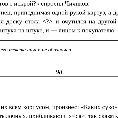
тов с искрой?» спросил Чичиков.
пец, приподнимая одной рукой картуз, а д
л доску стола <?> и очутился на другой
, штука на штуке, и — лицом к покупателю
его текста ничем не обозначен
.
98
них всем корпусом, произнес: «Каких суко
тылочных, приближающих<ся>, так сказать,