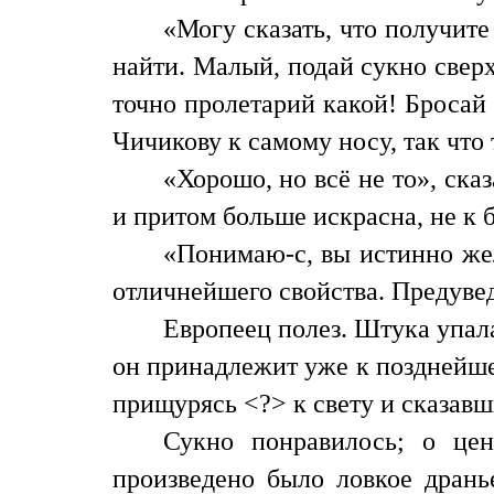
«Могу сказать, что получит
найти. Малый, подай сукно сверх
точно пролетарий какой! Бросай 
Чичикову к самому носу, так что
«Хорошо, но всё не то», ска
и притом больше искрасна, не к 
«Понимаю-с, вы истинно жел
отличнейшего свойства. Предувед
Европеец полез. Штука упала
он принадлежит уже к позднейшем
прищурясь <?> к свету и сказав
Сукно понравилось; о цен
произведено было ловкое дрань